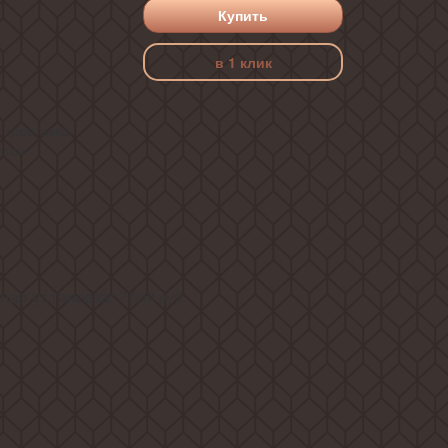
Купить
в 1 клик
, доставка
ется
ая установка:
2 950
руб.