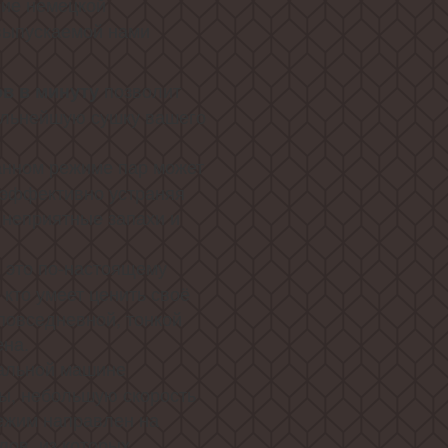
ние немецкой
 выпускаемой нами
позволит
ов в минуту
альнейшую сушку вашего
нном режиме пар может
, эффективно устраняя
 неприятные запахи и
 это по-настоящему
 кто умеет ценить своё
повседневной, тонкой
ена.
альной машине
ды, небольшую скорость
ежим направлен на
лов, из которых