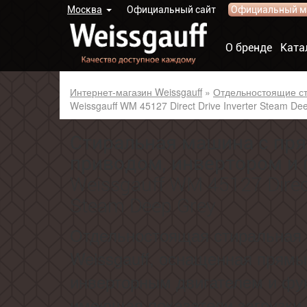
Москва
Официальный сайт
Официальный м
О бренде
Ката
Интернет-магазин Weissgauff
»
Отдельностоящие с
Weissgauff WM 45127 Direct Drive Inverter Steam De
Cтиральная машина с п
приводом, инвертором и
Weissgauff WM 45127 Direct
Steam Deep Grey
Отдельностоящая
стиральная
Weissgauff, оснащенная прям
инверторным двигателем и фу
имеющая показатели загрузки д