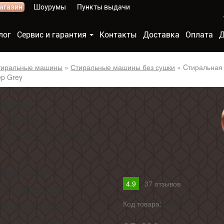
агазин
Шоурумы
Пункты выдачи
лог
Сервис и гарантия
Контакты
Доставка
Оплата
Д
тиральные машины
»
Стиральные машины без сушки
»
Cтиральная
ep Grey
рямым
 паром
 Drive Inverter
 машина
4.9
37
отзывов
ым приводом,
нкцией пара,
Код товара:
440461
о 7 кг белья и