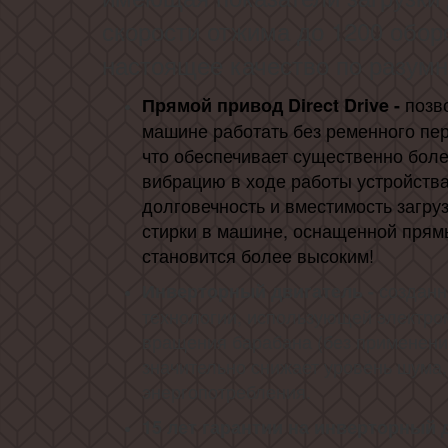
скорости отжима до 1200 оборо
настоящее качество по разумн
позв
Прямой привод Direct Drive -
машине работать без ременного пе
что обеспечивает существенно боле
вибрацию в ходе работы устройств
долговечность и вместимость загруз
стирки в машине, оснащенной прям
становится более высоким!
созданн
Инверторный двигатель -
технологии, использующей электро
вращения барабана (без применения
значительно снижает уровень шума,
энергопотребления.
15 лет гарантии на инверторный