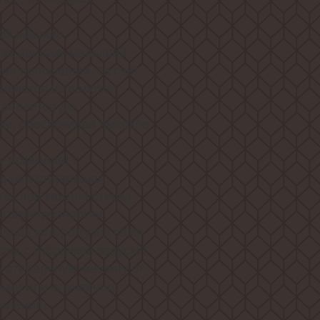
ой машине
а за вещами малышей.
ов полоскания, за счет
аляются из волокон
гревается до
ы, обеспечивая высокое
позволяет с
+
данная стиральная
ат при каждой стирке
м электроэнергии!
годаря которому вы сами
ты с отсрочкой запуска!
 стиральную машину от
ьми или случайного
авления!