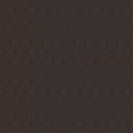
изготовлена спортивная одежда.
в стиральн
Режим Детская одежда
предназначен для бережного уход
Он предусматривает несколько цикл
чего остатки порошка полностью уд
ткани. Кроме этого, вода в баке про
максимально возможной температур
качество очистки.
Класс энергоэффективности A++
уверенностью говорить о том, что 
машина обеспечит отличный результ
белья, затрачивая при этом миниму
, бла
Таймер отложенного старта
можете выбирать время начала рабо
защитит вашу
Блокировка от детей
незапланированного включения дет
включения при очистке панели упр