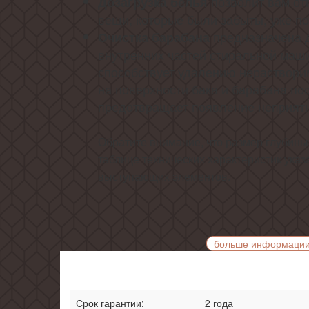
позволит вам отп
Дозагрузка белья
вещи, которые были забыты, уже по
предназначена 
Очистка барабана
внутренних частей стиральной маши
способствует удалению нераствори
на поверхности бака и барабана пос
предотвращает появление неприятн
Обратите внимание, что размер глубин
таблице технических характеристик указа
выступающих элементов.
больше информаци
Срок гарантии:
2 года