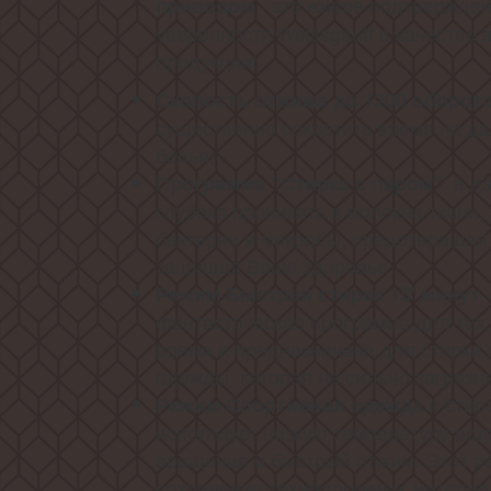
- это живое подтвержде
приводом
уверенности Weissgauff в качестве
продукции!
Скорость отжима до 1200 оборот
существенно сократить время на д
белья!
в да
Программа "Стирка с паром"
глубоко проникать в волокна ткани
бактерии и микробы, предотвращая
защищая Ваше здоровье
-
Режим Быстрая стирка 15' минут
фантастическая программа для тех,
время и предназначена для стирки 
одежды, которая не сильно загрязн
в стир
Режим Спортивная одежда
использует низкую температуру во
вращения и быстрый отжим. Этот р
сохранение технологичных материа