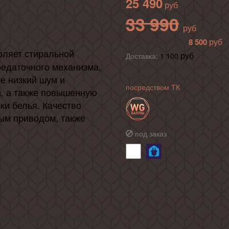
25 490
тов в минуту - это
33 990
ой цене
!
8 500
ваша выгода 25%
оляет стиральной
Доставка:
1 100
редаточного механизма,
по г. Москва в пределах МКАД 
в регионы России осуществля
е низкий шум и
посредством ТК
а, а также повышенную
ки белья. Качество
+ 255
ым приводом, также
под заказ
ый по особой
Профессиональн
магнитное поле для
 щёток), что
 износа и
 двигатель с прямым