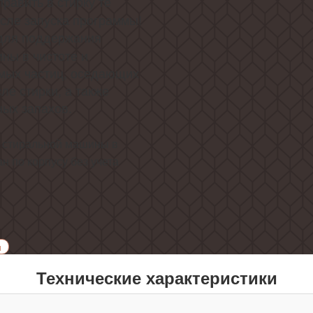
равить в стирку те
сле запуска программы!
для поддержания
ны в чистоте и
мых частиц, оседающих
ле стирки, а также
ых запахов.
ы стиральной машины в
н по корпусу без учета
и
Технические характеристики