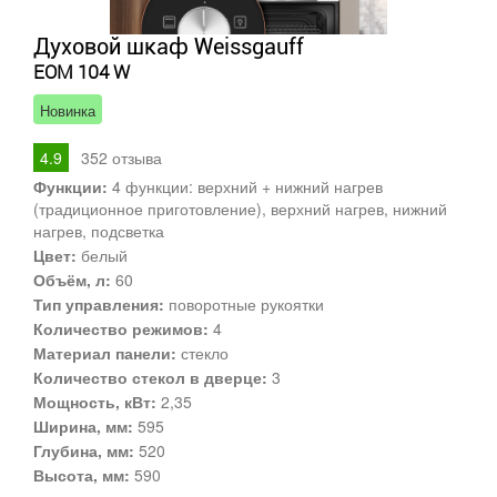
Духовой шкаф Weissgauff
EOM 104 W
Новинка
4.9
352
отзыва
Функции:
4 функции: верхний + нижний нагрев
(традиционное приготовление), верхний нагрев, нижний
нагрев, подсветка
Цвет:
белый
Объём, л:
60
Тип управления:
поворотные рукоятки
Количество режимов:
4
Материал панели:
стекло
Количество стекол в дверце:
3
Мощность, кВт:
2,35
Ширина, мм:
595
Глубина, мм:
520
Высота, мм:
590