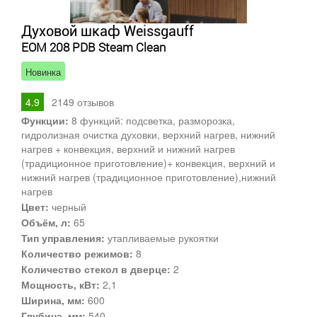
Духовой шкаф Weissgauff
EOM 208 PDB Steam Clean
Новинка
4.9
2149
отзывов
Функции:
8 функций: подсветка, разморозка,
гидролизная очистка духовки, верхний нагрев, нижний
нагрев + конвекция, верхний и нижний нагрев
(традиционное приготовление)+ конвекция, верхний и
нижний нагрев (традиционное приготовление),нижний
нагрев
Цвет:
черный
Объём, л:
65
Тип управления:
утапливаемые рукоятки
Количество режимов:
8
Количество стекол в дверце:
2
Мощность, кВт:
2,1
Ширина, мм:
600
Глубина, мм:
540