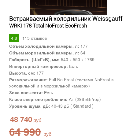
Встраиваемый холодильник Weissgauff
WRKI 178 Total NoFrost EcoFresh
4.8
115
отзывов
Объем холодильной камеры, л:
177
Объем морозильной камеры, л:
64
Габариты (ШхГхВ), мм:
540 х 550 х 1769
Инверторный компрессор:
Есть
Высота, см:
177
Размораживание:
Full No Frost (система NoFrost в
холодильной и в морозильной камерах)
Зона свежести:
Есть
Класс энергопотребления:
А+ (298 кВт/год)
Уровень шума, дБ:
40-43 дБ ( Standard )
48 740
64 990