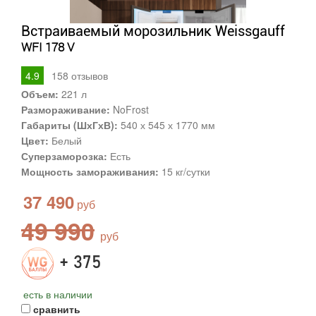
Встраиваемый морозильник Weissgauff
WFI 178 V
4.9
158
отзывов
Объем:
221 л
Размораживание:
NoFrost
Габариты (ШхГхВ):
540 х 545 х 1770 мм
Цвет:
Белый
Суперзаморозка:
Есть
Мощность замораживания:
15 кг/сутки
37 490
49 990
+ 375
есть в наличии
сравнить