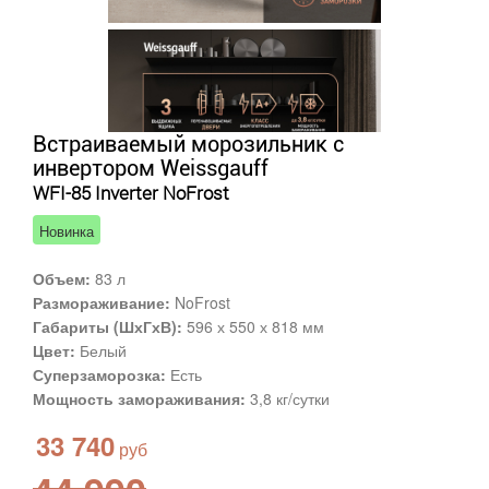
Встраиваемый морозильник с
инвертором Weissgauff
WFI-85 Inverter NoFrost
Новинка
Объем:
83 л
Размораживание:
NoFrost
Габариты (ШхГхВ):
596 х 550 х 818 мм
Цвет:
Белый
Суперзаморозка:
Есть
Мощность замораживания:
3,8 кг/сутки
33 740