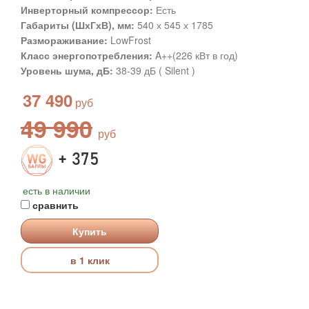
Инверторный компрессор:
Есть
Габариты (ШхГхВ), мм:
540 х 545 х 1785
Размораживание:
LowFrost
Класс энергопотребления:
A++(226 кВт в год)
Уровень шума, дБ:
38-39 дБ ( Silent )
37 490
49 990
+ 375
есть в наличии
сравнить
Купить
в 1 клик