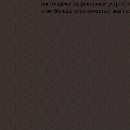
настоящему эффективные устройст
этом больше электричества, чем не
Расход электроэнергии 254 кВт/г
подтверждение того, что Weissgauf
устройство, обладающее не только
производительностью и великолепн
способное помочь вам ощутить сущ
оплате счетов за электроэнергию!
, авт
Панорамное LED-освещение
активирующееся при открывании д
камеры, наполнит ваш холодильник
чистым светом, позволяющим легко
расположенные в нем продукты!
Полки, выполненные из закаленн
уверенность в их надежности и дол
Weissgauff знаем, как важно вниман
когда речь идет о действительно к