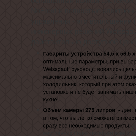
NoFrost
и полностью электрон
управления -
это воплощение 
инженерных решений Weissgau
действительно доступной цене
Габариты устройства 54,5 х 56,5 х
оптимальные параметры, при выбо
Weissgauff руководствовались цель
максимально вместительный и фун
холодильник, который при этом ока
установке и не будет занимать лиш
кухне!
дает
Объем камеры 275 литров -
в том, что вы легко сможете размес
сразу все необходимые продукты.
А
внутренних полок позволит вам оп