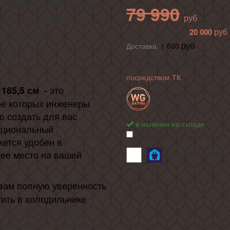
79 990
ным модулем
передовых
20 000
ваша выгода 25%
Доставка:
1 600
ff по
по г. Москва в пределах МКАД 
!
в регионы России осуществля
посредством ТК
это
 185,5 см -
+ 600
ре которых инженеры
ю создать для вас
в наличии на складе
кциональный
сравнить
жется удобен в
нее место на вашей
Профессиональн
 вам полную уверенность
тить в холодильнике
 особая эргономика
тимизировать внутреннее