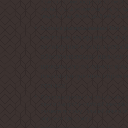
прикосновений настроить параметр
согласно вашим пожеланиям, что сд
моделью еще более удобной и ком
Система размораживания Total No
наиболее передовая и эфф
охлаждения камеры устрой
обеспечивающая принудит
циркуляцию холодного возд
предотвращающая образов
стенках!
это специальная 
Суперзаморозка
режим быстрой и глубокой замороз
разместить сразу большой объем св
морозильную камеру!