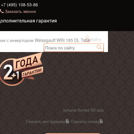
+7 (495) 108-53-86
Заказать звонок
ополнительная гарантия
Войти
к с инвертором Weissgauff WRI 185 DL Total
купили более 50 раз
Скачать инструкцию
Скачать схему