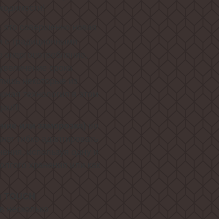
ходимости!
- это совершенно новая
и с традиционными
 энергопотребление,
увеличение срока
 лишь некоторые из
рная технология в этом
auff!
ние или заморозка)
во
яет гибко адаптировать
нения, используя одну и
олгого хранения или как
я TOUCH
в несколько