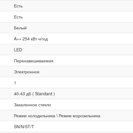
Есть
Есть
Белый
A++ 254 кВт·ч/год
LED
Перенавешиваемая
Электронное
1
40-43 дБ ( Standard )
Закаленное стекло
Режим холодильника \ Режим морозильника
SN/N/ST/T