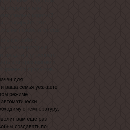
 решением, когда вам
м продуктов или
максимально короткий
 и активируйте этот
ильник позаботится сам.
мальную работу
ируя температуру в
й среды и внутреннего
мить электроэнергию и
 хранения продуктов.
ачен для
 и ваша семья уезжаете
этом режиме
 автоматически
обходимую температуру.
зволит вам еще раз
особны создавать по-