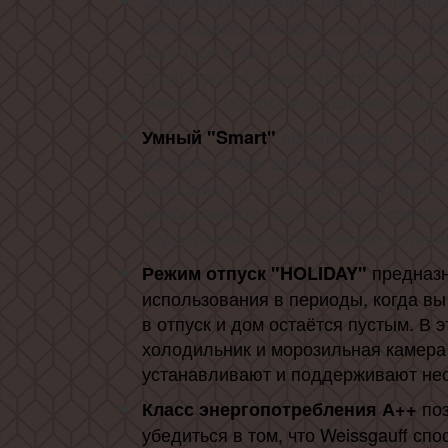
станет отличным
Суперохлаждение
необходимо охладить большой объе
напитков в холодильной камере за 
срок! Просто поместите их в камеру
режим — обо всем остальном холод
обеспечивает опти
Умный "Smart"
холодильника, автоматически регул
зависимости от условий окружающе
микроклимата. Это помогает сэконо
поддерживать оптимальные условия
предназн
Режим отпуск "HOLIDAY"
использования в периоды, когда вы
в отпуск и дом остаётся пустым. В 
холодильник и морозильная камера
устанавливают и поддерживают не
по
Класс энергопотребления А++
убедиться в том, что Weissgauff сп