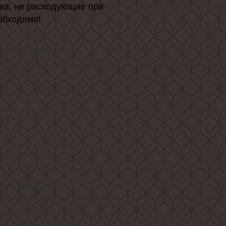
ва, не расходующие при
обходимо!
- это прямое
од
f предлагает Вам
 высокой
ым дизайном, но и
ественную выгоду при
оматически
верцы холодильной
 мягким и кристально
 увидеть все
, это
ого стекла
говечности, ведь мы в
ие к каждой детали,
ачественной бытовой