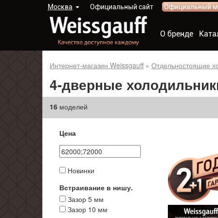
Москва
Официальный сайт
Официальный м
О бренде
Ката
Интернет-магазин Weissgauff
»
Отдельностоящие х
4-дверные холодильник
16
моделей
Цена
Новинки
Встраивание в нишу.
Зазор 5 мм
Зазор 10 мм