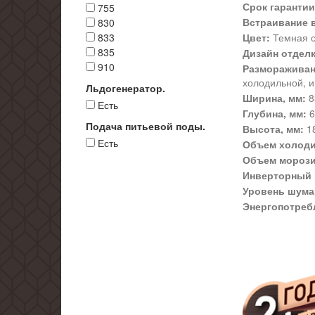
Срок гарантии
755
Встраивание 
830
833
Цвет:
Темная с
835
Дизайн отдел
910
Размораживан
холодильной, и
Льдогенератор.
Ширина, мм:
8
Есть
Глубина, мм:
6
Подача питьевой поды.
Высота, мм:
1
Есть
Объем холоди
Объем морози
Инверторный 
Уровень шума,
Энергопотреб