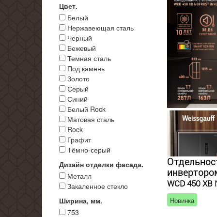
Цвет.
Белый
Нержавеющая сталь
Черный
Бежевый
Темная сталь
Под камень
Золото
Серый
Синий
Белый Rock
Матовая сталь
Rock
Графит
Тёмно-серый
Отдельнос
Дизайн отделки фасада.
инвертором
Металл
WCD 450 XB N
Закаленное стекло
Ширина, мм.
Новинка
753