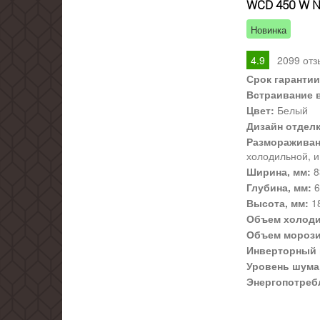
WCD 450 W No
Новинка
4.9
2099
отз
Срок гарантии
Встраивание 
Цвет:
Белый
Дизайн отдел
Размораживан
холодильной, и
Ширина, мм:
8
Глубина, мм:
6
Высота, мм:
1
Объем холоди
Объем морози
Инверторный 
Уровень шума,
Энергопотреб