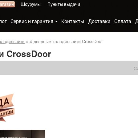
агазин
Шоурумы
Пункты выдачи
лог
Сервис и гарантия
Контакты
Доставка
Оплата
Д
олодильники
»
4-дверные холодильники CrossDoor
и CrossDoor
С