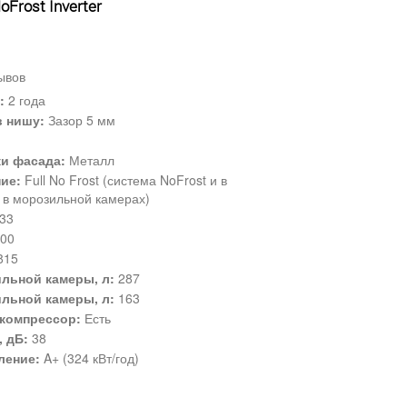
Frost Inverter
ывов
:
2 года
в нишу:
Зазор 5 мм
ки фасада:
Металл
ие:
Full No Frost (система NoFrost и в
 в морозильной камерах)
33
00
815
льной камеры, л:
287
льной камеры, л:
163
компрессор:
Есть
 дБ:
38
ление:
A+ (324 кВт/год)