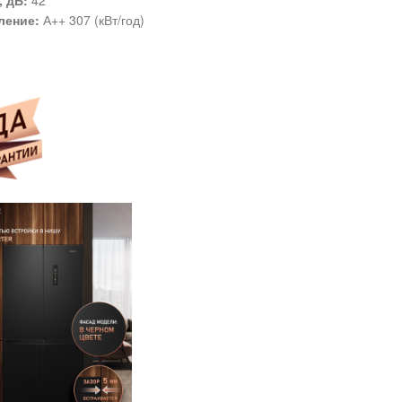
 дБ:
42
ление:
А++ 307 (кВт/год)