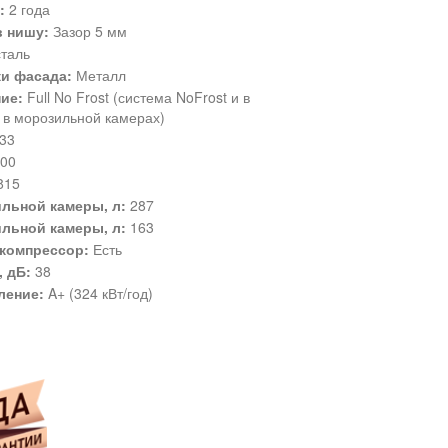
:
2 года
в нишу:
Зазор 5 мм
таль
ки фасада:
Металл
ие:
Full No Frost (система NoFrost и в
 в морозильной камерах)
33
00
815
льной камеры, л:
287
льной камеры, л:
163
компрессор:
Есть
 дБ:
38
ление:
A+ (324 кВт/год)