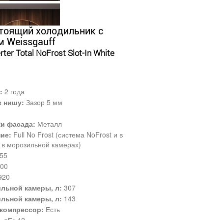
тоящий холодильник с
 Weissgauff
ter Total NoFrost Slot-In White
:
2 года
в нишу:
Зазор 5 мм
ки фасада:
Металл
ие:
Full No Frost (система NoFrost и в
 в морозильной камерах)
55
00
920
льной камеры, л:
307
льной камеры, л:
143
компрессор:
Есть