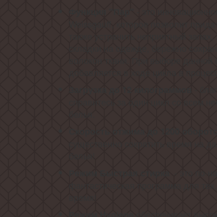
- это инновационно
Функция "Пар"
Weissgauff, которое позволит прида
также устранить неприятный запах, 
складки на одежде, бережно сохран
волокон ткани. При выборе данной 
добавляется в ходе цикла в процес
- бла
Загрузка до 12 килограммов
справитесь за один цикл со всем 
белья.
Скорость отжима до 1200 оборот
существенно сократить время на д
белья!
- это по-
Режим Быстрая стирка
фантастическая программа для тех,
время!
обеспечивает высок
Режим Hygiene