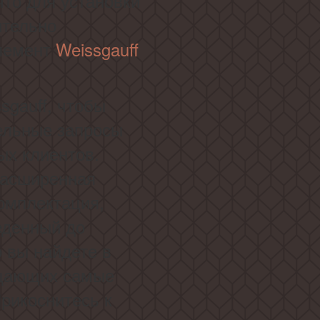
что для установки
ительно
элемент
Weissgauff
sgauff, чтобы
ельные запросы
ых клиентов.
расширенная
омплектация,
еденный до
о вы найдете в
ощающих самые
рикоснитесь к