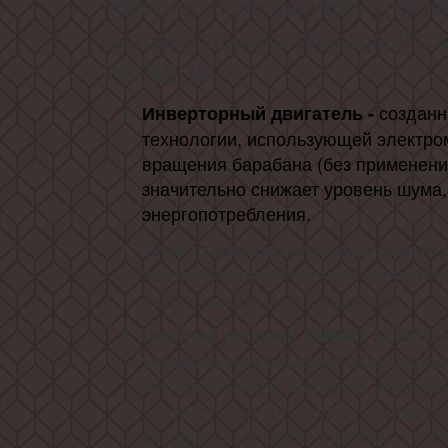
поистине легендарному уровн
бытовой техники Weissgauff с
PREMIUM!
созданн
Инверторный двигатель -
технологии, использующей электро
вращения барабана (без применения
значительно снижает уровень шума,
энергопотребления.
10 лет гарантии на инверторный 
подтверждение немецкой уверенност
выпускаемой нами продукции!
Цветной дисплей SMART SCREEN
отражает всю соврем
управлением
технологичность подходов Weissgau
устройств, делая процесс взаимоде
моделью ещё более простым и удо