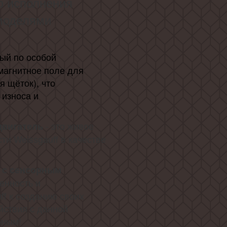
ю исполнения
 моделями
ый по особой
магнитное поле для
 щёток), что
 износа и
- это живое
двигатель
и Weissgauff в качестве
 с сенсорным
енность и
ff к созданию своих
йствия с данной
бным!