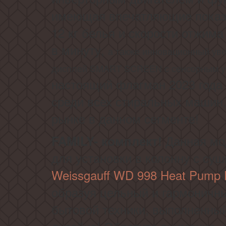
имеющая впечатляющие показа
12 кг белья и скорости отжима
в минуту,
а также инновационный ув
дисплей SMART SCREEN с сенсорным 
настоящий флагман 2023 года 
среди всех стиральных машин
рынке в данном сегменте!
Данная мо
FAMILY- комплект!
для установки в колонну с су
Weissgauff WD 998 Heat Pump Fu
образуя цельный и гармоничн
бытовой техники, выполненны