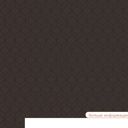
можете выбирать время начала рабо
24 часов
Чувствительное сенсорное упра
гордость Weissgauff, ведь оно реаг
команды с первого прикосновения.
даст в
Функция дозагрузки белья
стирку те вещи, которые вы забыли
внутрь, даже после запуска програ
защитит вашу
Блокировка от детей
незапланированного включения дет
включения при очистке панели упр
Обратите внимание, что размер глубины стирально
технических характеристик указан по корпусу без 
больше информаци