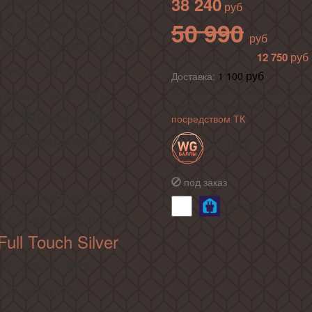
38 240
тели загрузки до
50 990
 до 1200 оборотов
12 750
ваша выгода 25%
еличенный цветной
Доставка:
1 100
- это
по г. Москва в пределах МКАД 
управлением
в регионы России осуществля
от Weissgauff
посредством ТК
, имеющихся на
+ 382
под заказ
дель идеальна
Профессиональн
шильной машиной
ll Touch Silver
,
ый комплект
й в едином