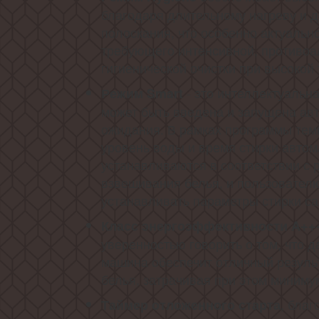
благодаря длительному нагреву и 
полоскания, что особенно актуально
требующего интенсивной, противоа
гигиенической очистки при высокой
- это интеллектуальн
Режим Smart
может быть введена и запущена ав
ожидания. В рамках программы темп
уровень воды и время стирки автом
устанавливаются в соответствии с 
взвешивания белья, и пользовател
устанавливать параметры стирки са
Класс энергоэффективности A++
уверенностью говорить о том, что 
машина обеспечит отличный результ
белья, затрачивая при этом миниму
, бла
Таймер отложенного старта