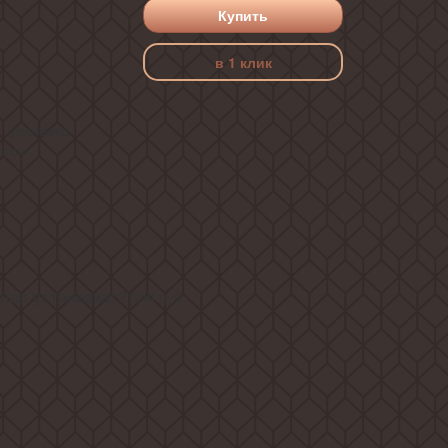
Купить
в 1 клик
, доставка
ется
ая установка:
2 950
руб.