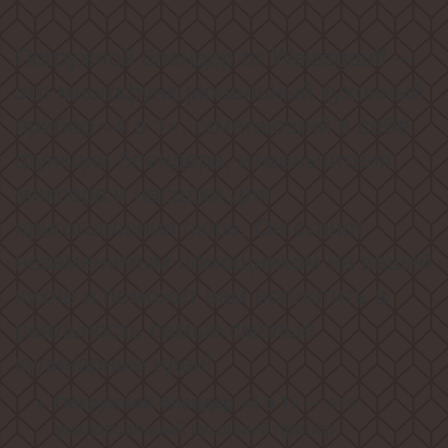
Погружной блендер от Weissgauff —
это многофункциональный кухонный
прибор «4 в 1», сочетающий в себе
функции блендера, измельчителя,
миксера и насадки для
приготовления пюре. Он станет
незаменимым помощником на вашей
кухне и поможет вам воплотить в
реальность самые смелые
кулинарные идеи!
— это
Погружной блендер «4 в 1»
универсальный кухонный прибор,