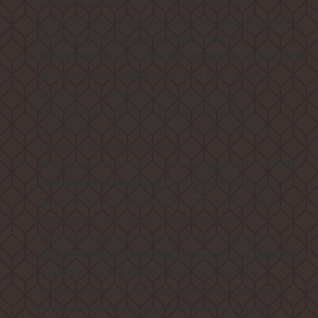
способный заменить сразу четыре
устройства: блендер, миксер, измельчитель
и пресс для картофельного пюре.
Мощный и бесшумный двигатель на 1300
позволит эффективно и без труда
Вт
взбивать и измельчать продукты, не
испытывая при этом сложностей и
добиваясь идеального результата при
каждом использовании!
Блендер со скоростью вращения 15 000
благодаря высокой
оборотов в минуту
мощности позволяет быстро измельчать
продукты или делать идеальное
картофельное пюре всего за 30 секунд.
Плавная регулировка скорости и режим
позволяют точно настроить
«Turbo»
интенсивность работы прибора. Блендер
легко измельчит даже самые твёрдые