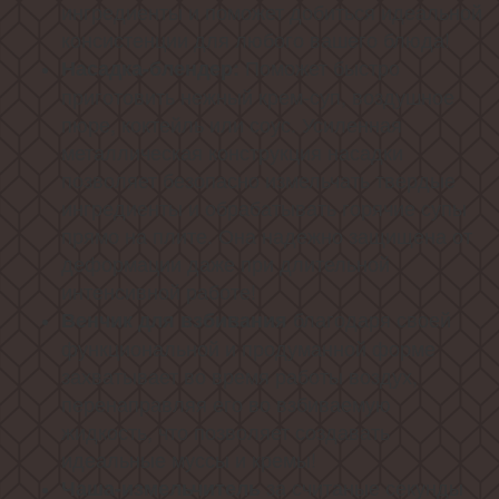
ингредиенты и поможет добиться идеальной
консистенции для любого вашего блюда!
Поможет быстро
Насадка-блендер:
приготовить нежный крем-суп, воздушное
пюре, коктейль или соус. Усиленная
металлическая конструкция насадки
позволяет безопасно измельчать твердые
ингредиенты и обрабатывать горячие супы
прямо на плите. Она надежно защищена от
деформации даже при длительной
интенсивной работе!
благодаря своей
Венчик для взбивания
функциональной и продуманной форме
захватывает во время работы воздух,
перенаправляя его во взбиваемую
жидкость, что позволяет создавать
идеальные муссы и кремы!
за считаные секунды
Чаша-измельчитель