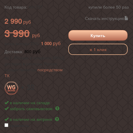
Код товара:
441757
купили более 50 раз
Скачать инструкцию
2 990
3 990
Купить
1 000
ваша выгода 25%
в 1 клик
Доставка:
800
по г. Москва в пределах МКАД ,
доставка в регионы России
осуществляется
посредством
ТК
+ 30
в наличии на складе
забрать самовывозом
в наличии на витрине
сравнить