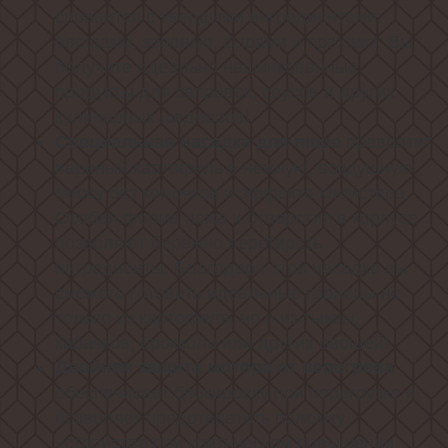
справится с твердыми ингредиентами:
овощами, зеленью, сырами и орехами. Вы
получите идеально нашинкованные
продукты для заправок, соусов и других
кулинарных шедевров!
превратит
Специальная насадка для пюре
вареный картофель в нежную, воздушную
массу без комочков и эффекта клейстера.
Особая форма ножа и отверстия в корпусе
позволяют бережно перетирать
ингредиенты. Благодаря этой насадке вы
сможете готовить идеальные гарниры не
только из картофеля, но и из тыквы,
кабачков, брокколи или других овощей!
Двойная защита мотора от перегрева
обеспечивает блокировку при перегрузке и
позволяет предотвратить поломку
устройства при критическом повышении