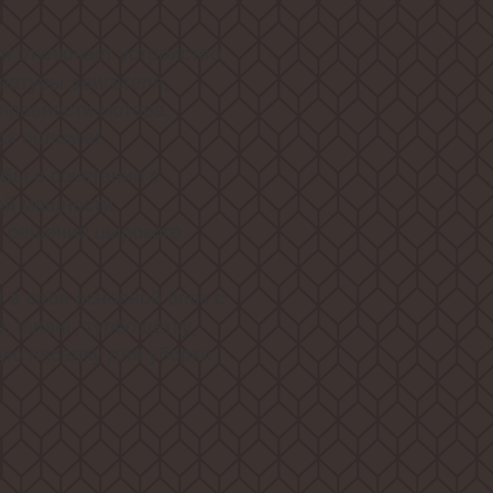
и отключает устройство
ратуры двигателя,
правности мотора,
ск поломки.
в сочетании с
убы
ой мощности
я решения широкого
 в себя основной блок с
, шланг, турбощётку,
ую насадку для уборки