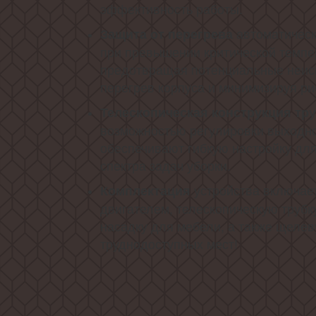
эффективность работы.
автоматическ
Защита от перегрева
при превышении критической темпе
предотвращая потенциальные неис
перегрев корпуса и минимизируя ри
Телескопическая конструкция тр
возможностью регулировки выходн
обеспечивают гибкую настройку дл
спектра задач уборки.
устройства включает
Комплектация
двигателем, телескопическую трубку
насадку для мебели, а также щелев
труднодоступных мест!