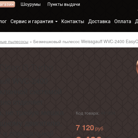
агазин
Шоурумы
Пункты выдачи
лог
Сервис и гарантия
Контакты
Доставка
Оплата
Д
ные пылесосы
»
Безмешковый пылесос Weissgauff WVC-2400 EasyC
Clean G Turbo
auff WVC-2400
иклонной системой
вно отделяет
а, не требуя мешка
Код товара:
441834
ощному двигателю,
7 120
 и специальной