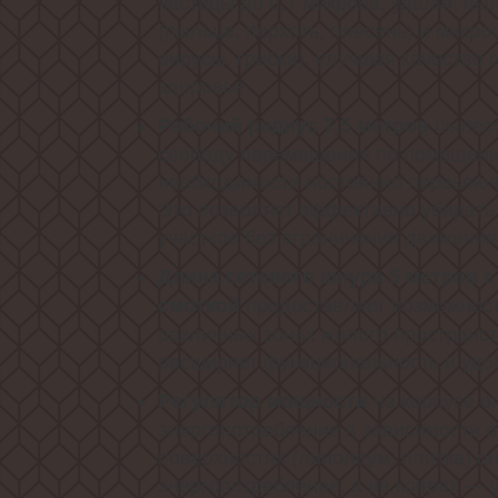
частицы до 0,1 микрона, удаляя пы
(пыльца, перхоть, плесень) и микро
вирусы, грибки), улучшая качество
здоровье.
пылесо
Рабочий радиус 7,5 метров
свободу перемещения по помещени
необходимости постоянно переключа
Это позволяет эффективно убирать
участков без ограничения движения
Длина сетевого шнура 5 метров с
предоставляет возможност
смоткой
различных зонах жилого пространст
расширяет функциональность и удо
на корпусе о
Регулятор мощности
энергопотребление в зависимости о
поверхностях (линолеум, плитка) о
энергопотребление, а на коврах — 