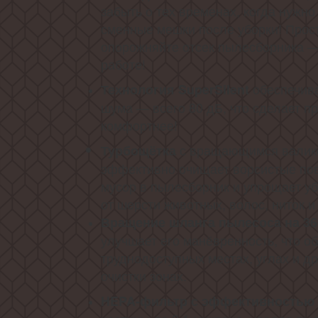
забыть о тех временах, когда нужно
сменные мешки после уборки! Прос
опорожняйте отсек пылесборника — 
работе!
обеспечива
Технология SuperSilent
шума — всего 80 дБ, что сделает п
комфортнее!
с вращающимся валик
Турбощётка
эффективно очищает ворсистые пов
мусор в пылесборник и упрощает уб
от шерсти животных, волос, ниток и
Вращение шланга пылесоса на 36
улучшает его манёвренность, что об
труднодоступных местах, углах и д
очистки зонах.
HEPA-фильтр с эффективностью 