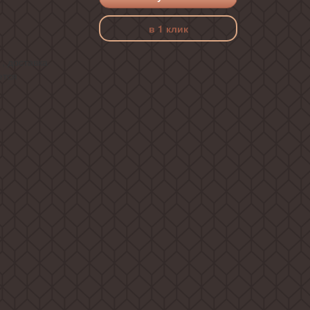
в 1 клик
, доставка
ется