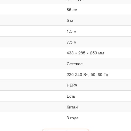
86 см
5 м
1,5 м
7,5 м
433 × 285 × 259 мм
Сетевое
220-240 В~, 50–60 Гц
HEPA
Есть
Китай
3 года