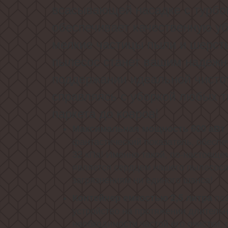
всасывающей насадке с турбо
обеспечивает качественную уб
мелкие частицы пыли и шерсть
пылесос станет вашим надеж
поддержании идеальной чисто
справляясь с уборкой любых т
паркета до ковров!
Максимальная мощность 600 аВт
фантастический показатель, обесп
32 кПа! Именно такой, по-настоящ
является сердцем нашего пылесос
загрязнениям ни единого шанса!
поз
Контейнер емкостью 2,5 литра
устройство на протяжении длительн
необходимости частой его очистки,