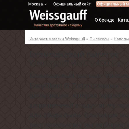
Москва
Официальный сайт
Официальный м
О бренде
Ката
Интернет-магазин Weissgauff
»
Пылесосы
»
Наполь
Безмешковый пылесос
Weissgauff WVC-2400 Easy
Безмешковый пылесос Weissg
EasyClean G Turbo оснащен ц
фильтрации, которая эффекти
загрязненный воздух от мусор
для сбора пыли. Благодаря м
вместительному пылесборнику