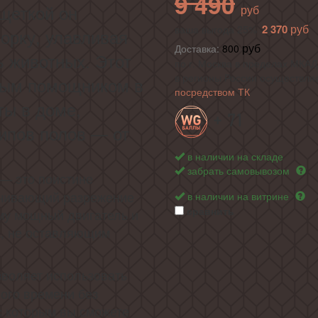
9 490
щеткой он
2 370
ваша выгода 25%
орку, улавливая
Доставка:
800
 животных. Этот
по г. Москва в пределах МКАД 
в регионы России осуществля
ным помощником в
посредством ТК
ты в доме,
+ 71
ипов полов — от
в наличии на складе
забрать самовывозом
— это поистине
ечивающий разрежение
в наличии на витрине
сравнить
ему мощный двигатель и
а, не оставляющим
воляет использовать
ого времени без
 с которым вы сможете