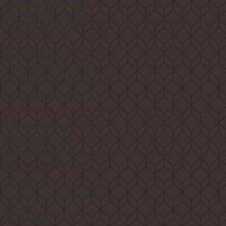
ль, споры, аллергены
организмы (бактерии,
 воздуха и защищая
са обеспечивает
ю во время уборки без
ться на другую розетку.
 несколько комнат или
.
 автоматической
ь эксплуатации в
ва, что существенно
бство использования.
птимизирует
т типа пола. На гладких
н снижает
увеличивает