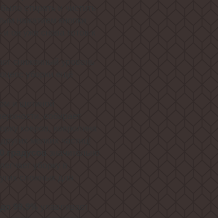
 было стирать и чистить
тым нажатием кнопки
и он уже снова готов к
ет сниженный уровень
роцесс уборки ещё
ом и щетиной
ерхности, собирает
орку ковров, ковролина
 других мелких частиц!
значительно
0 градусов
легчает уборку в
ругих сложных для
улавливает
до 99,9%