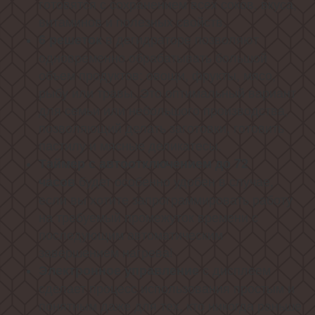
готовятся с сохранением всех соков, вкуса,
витаминов и полезных свойств.
в дегидраторе позволяют
6 решеток
одновременно обрабатывать большой
объем продуктов: овощи, фрукты, мясо,
рыбу или травы. Это оптимальный вариант
для семьи или небольшого производства,
позволяющий делать заготовки, готовить
пастилу и мясные деликатесы.
Таймер с автоотключением
до 72
будет особенно удобен в случае,
часов
если вы хотите запрограммировать работу
на требуемый промежуток времени с
последующим автоматическим
завершением нагрева!
с дисплеем
Электронное управление
сделает процесс использования простым и
понятным даже для тех, кто никогда раньше