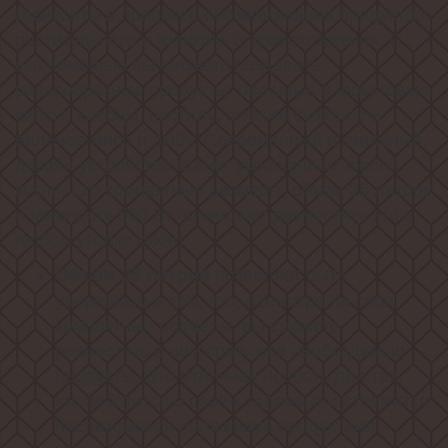
горизонты в процессе обезвоживания продуктов
растительного и животного происхождения. С
его помощью вы сможете создавать
разнообразные продукты: овощные и фруктовые
чипсы, хлебцы, пастилу, а также сушёное и
вяленое мясо и рыбу. Современный и стильный
дизайн устройства станет украшением любой
кухни. Его компактные размеры, объём 25 литров
и мощность 500 Вт позволяют разместить его в
любом уголке кухни.
позволяет быть
Объём 25 литров
уверенным в том, что, несмотря на свои
компактные размеры, вы сможете
разместить в нём сразу все необходимые
продукты. Это отличная новость для тех,
кто заботится о своём здоровье и стремится
наслаждаться полезными продуктами