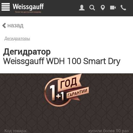
назад
Дегидраторы
Дегидратор
Weissgauff WDH 100 Smart Dry
Код товара:
441959
купили более 50 раз