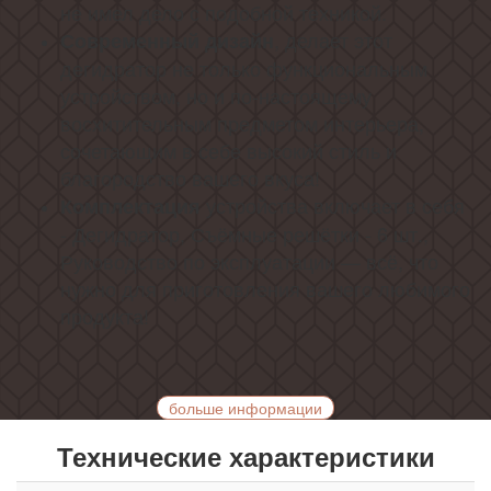
не имел дело с подобной техникой.
, делает этот
Современный дизайн
дегидратор не только функциональным
устройством, но и по-настоящему
восхитительным предметом интерьера,
сочетающим в себе высокий стиль и
благородство вашего вкуса!
устройства включает в себя
Комплектация
- Дегидратор, Съёмные решётки - 6 шт.,
Руководство по эксплуатации — всё, что
нужно для приготовления вашего любимого
продукта!
больше информации
Технические характеристики