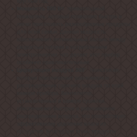
круглый год.
превосходный
Мощность 500 Вт
показатель, который позволяет быстро и
легко приготовить разнообразные продукты
для всей семьи. Данная мощность
обеспечивает оптимальный баланс между
скоростью готовки и потреблением
электроэнергии, что делает этот прибор
особенно привлекательным.
технология,
Циркуляция воздуха 360°
которая обеспечивает равномерное
распределение горячего воздуха по всей
камере прибора. Вентилятор,
установленный в камере сушилки,
обеспечивает быстрое и равномерное
распределение воздуха, что способствует
эффективному удалению влаги из
продуктов. Благодаря этому продукты