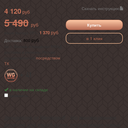
Скачать инструкцию
4 120
5 490
Купить
1 370
ваша выгода 25%
в 1 клик
Доставка:
800
по г. Москва в пределах МКАД ,
доставка в регионы России
осуществляется
посредством
ТК
+ 41
в наличии на складе
сравнить
Дегидратор от Weissgauff - это инновационное
решение для вашей кухни, открывающее новые