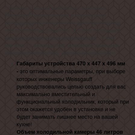
Отдельностоящий компакт-холодильник
Weissgauff, выполненный в сером цвете,
обладающий великолепной эргономичностью
при компактных размерах, а также надежным
электромеханическим управлением, — это
настоящее воплощение основного принципа
Weissgauff «Качество, доступное каждому»!
Габариты устройства
470
х 447 х 496 мм
это оптимальные параметры, при выборе
-
которых инженеры Weissgauff
руководствовались целью создать для вас
максимально вместительный и
функциональный холодильник, который при
этом окажется удобен в установке и не
будет занимать лишнее место на вашей
кухне!
Объем холодильной камеры 46 литров