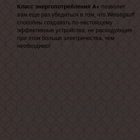
позволит
Класс энергопотребления А+
вам еще раз убедиться в том, что Weissgauff
способны создавать по-настоящему
эффективные устройства, не расходующие
при этом больше электричества, чем
необходимо!
- это
Расход электроэнергии 107 кВт/год
прямое подтверждение того, что Weissgauff
предлагает Вам устройство, обладающее не
только высокой производительностью и
великолепным дизайном, но и способное
помочь вам ощутить существенную выгоду
при оплате счетов за электроэнергию!
откроет для
Низкий уровень шума 42 дБ
вас совершенно с новой стороны понимание
того, насколько комфортной и бесшумной
может быть работа этого устройства!
позволят вам