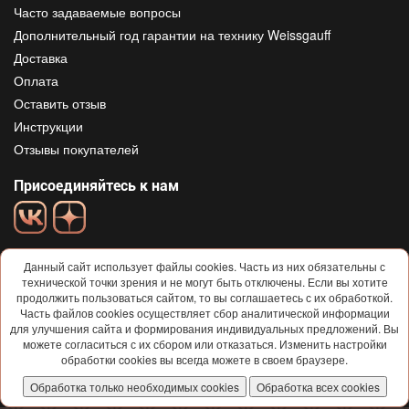
Часто задаваемые вопросы
Дополнительный год гарантии на технику Weissgauff
Доставка
Оплата
Оставить отзыв
Инструкции
Отзывы покупателей
Присоединяйтесь к нам
Данный сайт использует файлы cookies. Часть из них обязательны с
технической точки зрения и не могут быть отключены. Если вы хотите
продолжить пользоваться сайтом, то вы соглашаетесь с их обработкой.
Часть файлов cookies осуществляет сбор аналитической информации
для улучшения сайта и формирования индивидуальных предложений. Вы
© 2013-2026
Weissgauff
Все права защищены
можете согласиться с их сбором или отказаться. Изменить настройки
Условия использования и политика конфиденциальности
обработки cookies вы всегда можете в своем браузере.
Договор-ОФЕРТА
Обработка только необходимых cookies
Обработка всех cookies
Согласие на обработку персональных данных