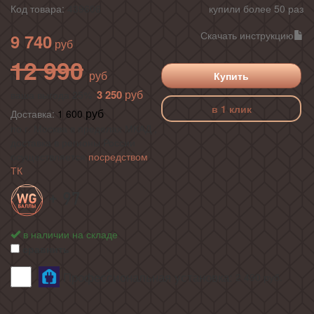
Код товара:
439606
купили более 50 раз
Скачать инструкцию
9 740
12 990
Купить
3 250
ваша выгода 25%
в 1 клик
Доставка:
1 600
по г. Москва в пределах МКАД ,
доставка в регионы России
осуществляется
посредством
ТК
+ 97
в наличии на складе
сравнить
Профессиональная установка:
2 490
руб.