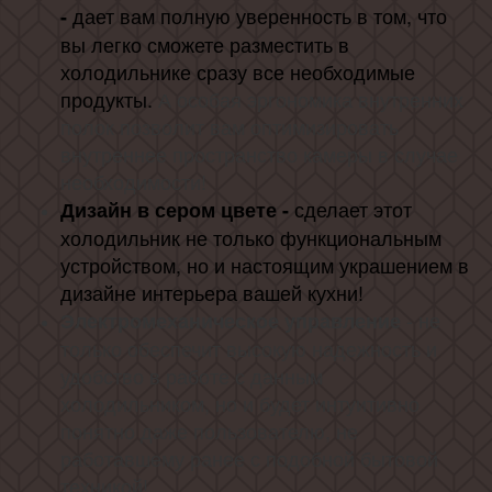
дает вам полную уверенность в том, что
-
вы легко сможете разместить в
холодильнике сразу все необходимые
продукты.
А особая эргономика внутренних
полок позволит вам оптимизировать
внутреннее пространство камеры в случае
необходимости!
сделает этот
Дизайн в сером цвете -
холодильник не только функциональным
устройством, но и настоящим украшением в
дизайне интерьера вашей кухни!
- не
Электромеханическое управление
только обеспечит высокую надежность и
удобство в работе с данным
холодильником, но и будет интуитивно
понятно даже пользователю, не
работавшему ранее с подобной бытовой
техникой!