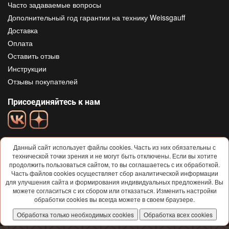
Часто задаваемые вопросы
Дополнительный год гарантии на технику Weissgauff
Доставка
Оплата
Оставить отзыв
Инструкции
Отзывы покупателей
Присоединяйтесь к нам
Данный сайт использует файлы cookies. Часть из них обязательны с
технической точки зрения и не могут быть отключены. Если вы хотите
продолжить пользоваться сайтом, то вы соглашаетесь с их обработкой.
Часть файлов cookies осуществляет сбор аналитической информации
для улучшения сайта и формирования индивидуальных предложений. Вы
© 2013-2026
Weissgauff
Все права защищены
можете согласиться с их сбором или отказаться. Изменить настройки
Условия использования и политика конфиденциальности
обработки cookies вы всегда можете в своем браузере.
Договор-ОФЕРТА
Обработка только необходимых cookies
Обработка всех cookies
Согласие на обработку персональных данных