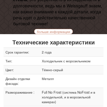
долговечности, ведь мы в Weissgauff знаем,
как важно внимание к каждой детали, когда
речь идет о действительно качественной
бытовой технике!
больше информации
Технические характеристики
Срок гарантии:
2 года
Тип:
Холодильник с морозильником
Цвет:
Тёмно-серый
Дизайн отделки
Металл
фасада:
Размораживание :
Full No Frost (система NoFrost и в
холодильной, и в морозильной
камерах)