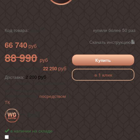
Код товара:
439475
купили более 50 раз
Скачать инструкцию
66 740
88 990
Купить
22 250
ваша выгода 25%
в 1 клик
Доставка:
2 200
по г. Москва в пределах МКАД ,
доставка в регионы России
осуществляется
посредством
ТК
+ 667
в наличии на складе
сравнить