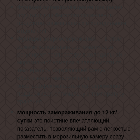
прекрасно
Функция суперохлаждения
подходит для быстрого охлаждения
продуктов, размещаемых в холодильном
отделении!
— в этом
Функция энергосбережения
режиме холодильник автоматически
регулирует температуру в холодильной и
морозильной камерах в зависимости от
температуры окружающей среды,
обеспечивая максимальную
энергоэффективность и одновременно
поддерживая оптимальную температуру
хранения.
Мощность замораживания до 12 кг/
это поистине впечатляющий
сутки
показатель, позволяющий вам с легкостью
разместить в морозильную камеру сразу