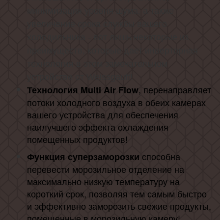
минимизация уровня шума, а также
увеличение срока службы вашего
холодильника - вот лишь некоторые из
преимуществ, которые дает инверторная
технология в этом замечательном
устройстве от Weissgauff!
, перенаправляет
Технология Multi Air Flow
потоки холодного воздуха в обеих камерах
вашего устройства для обеспечения
наилучшего эффекта охлаждения
помещенных продуктов!
способна
Функция суперзаморозки
перевести морозильное отделение на
максимально низкую температуру на
короткий срок, позволяя тем самым быстро
и эффективно заморозить свежие продукты,
помещенные в морозильную камеру!