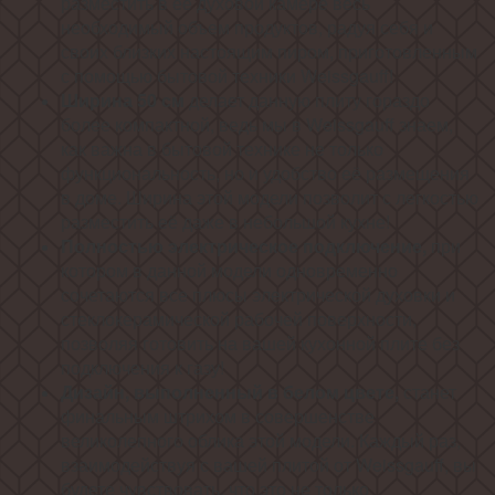
разместить в её духовой камере весь
необходимый объем продуктов, радуя себя и
своих близких настоящим пиром, приготовленным
с помощью бытовой техники Weissgauff!
Ширина 50 см
делает данную плиту гораздо
более компактной, ведь мы в Weissgauff знаем,
как важна в бытовой технике не только
функциональность, но и удобство её размещения
в доме. Ширина этой модели позволит с легкостью
разместить её даже в небольшой кухне!
Полностью электрическое подключение,
при
котором в данной модели одновременно
сочетаются все плюсы электрической духовки и
стеклокерамической рабочей поверхности,
позволяя готовить на вашей кухонной плите без
подключения к газу!
Дизайн, выполненный в белом цвете,
станет
финальным штрихом в совершенстве
великолепного облика этой модели. Каждый раз,
взаимодействуя с вашей плитой от Weissgauff, вы
будете чувствовать, что это не только