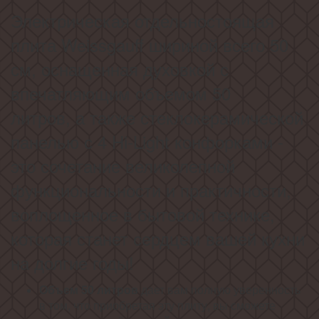
Электрическая отдельностоящая
плита Weissgauff шириной всего 50
см, оснащенная духовкой с
впечатляющим объемом 50
литров,
а также стеклокерамической
панелью с 4 Hi-Light конфорками -
это сочетание великолепной
функциональности и практичности,
воплощенное в бытовой технике,
которая станет сердцем вашей кухни
на долгие годы!
Объем 50 литров
дает вам полную уверенность
в том, что приобретая эту плиту, вы сможете