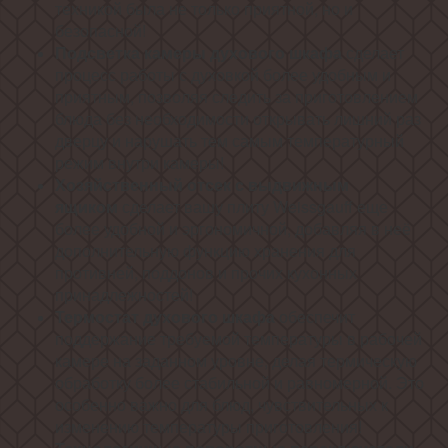
техникой была не только приятной, но и
безопасной!
Подсветка камеры духового шкафа
сделает
процесс работы с духовкой более удобным и
приятным, позволяя следить за приготовлением
блюда без необходимости открывать лишний раз
дверцу и нарушать тем самым температурный
режим внутри камеры!
Хозяйственный отсек с выдвижным
ящиком
сделает вашу плиту Weissgauff еще
более удобной и эргономичной, добавляя в неё
дополнительную функцию хранения для
противней, поддонов и прочих кухонных
принадлежностей!
Термостат духового шкафа
обеспечит
поддержание требуемой температуры в рабочей
камере на заданном уровне, делая термическую
обработку более стабильной и равномерной. Это
особенно важно для блюд, чувствительных к
изменению температуры приготовления!