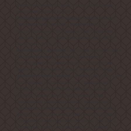
функциональное устройство, но и настоящее
украшение вашей кухни!
6 режимов духового шкафа,
предлагающих
пользователю наиболее эффективные и
востребованные программы приготовления,
сделают работу с данной моделью еще более
понятной и простой!
Конвекция в духовке
благодаря вентилятору и
нагревательному элементу равномерно
распределяет горячий воздух, что позволяет
идеально приготовить ваше любимое блюдо.
Двойное стекло дверцы
, воплощающее в себе
весь подход к безопасности и термозащите,
который Weissgauff реализовали в данной
модели. Такое стекло обеспечивает вам
значительно большую степень защиты при
случайных прикосновениях к нагревающейся
дверце плиты, чем в моделях, не оснащенных
технологией многослойного стекла. Для нас в
Weissgauff важно, чтобы работа с бытовой