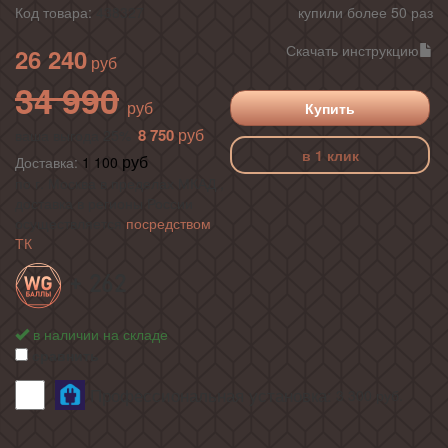
Код товара:
438327
купили более 50 раз
Скачать инструкцию
26 240
34 990
Купить
8 750
ваша выгода 25%
в 1 клик
Доставка:
1 100
по г. Москва в пределах МКАД ,
доставка в регионы России
осуществляется
посредством
ТК
+ 262
в наличии на складе
сравнить
Профессиональная установка:
3 300
руб.