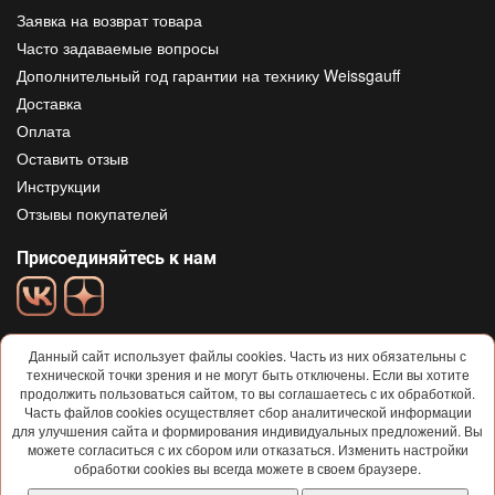
Заявка на возврат товара
Часто задаваемые вопросы
Дополнительный год гарантии на технику Weissgauff
Доставка
Оплата
Оставить отзыв
Инструкции
Отзывы покупателей
Присоединяйтесь к нам
Данный сайт использует файлы cookies. Часть из них обязательны с
технической точки зрения и не могут быть отключены. Если вы хотите
продолжить пользоваться сайтом, то вы соглашаетесь с их обработкой.
Часть файлов cookies осуществляет сбор аналитической информации
для улучшения сайта и формирования индивидуальных предложений. Вы
© 2013-2026
Weissgauff
Все права защищены
можете согласиться с их сбором или отказаться. Изменить настройки
Условия использования и политика конфиденциальности
обработки cookies вы всегда можете в своем браузере.
Договор-ОФЕРТА