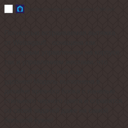
Профессиональная установка:
3 680
руб.
Полностью встраиваемая вытяжка
от Weissgauff, ос
нащена как
сенсорным управлением на корпусе,
так и управлением жестами, что
делает работу с ней ещё
удобнее!
Модель выполнена в
дизайне врезного блока с панелью
стильного черного цвета и справится
со своей задачей даже на самой
большой кухне!