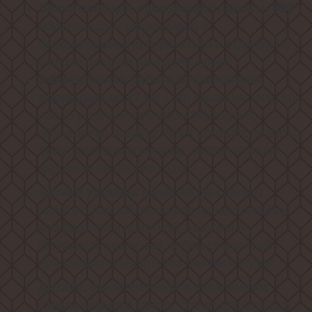
Впечатляющая производительность 900
позволит эффективно и
м3/ч
бескомпромиссно справиться с задачей по
очистке воздуха на вашей кухне!
Эффективная работа в помещении
- это гарантия того, что
площадью до 27 м2
после установки вытяжки Weissgauff,
обновление воздуха будет соответствовать
всем требуемым нормам, сохраняя ваше
здоровье на долгие годы!
сделает
Низкий уровень шума 49 дБ
работу с данной вытяжкой по-настоящему
комфортной и приятной, ведь мы в
Weissgauff знаем, как добиться высокой
производительности без лишнего шума!
Дизайн, выполненный в закаленном
станет финальным
стекле черного цвета