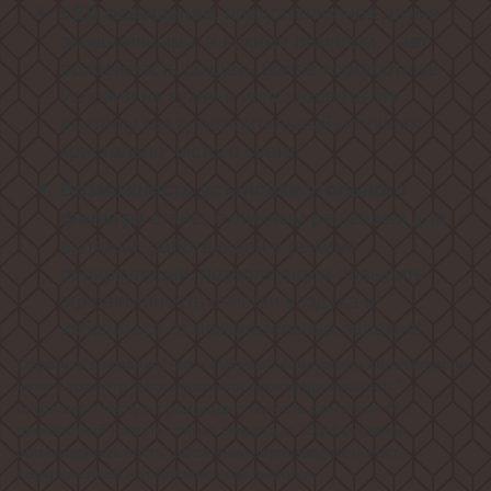
представленное двумя
LED
освещение,
экономичными и яркими лампами, дает
возможность создать более комфортные
условия на кухне и использовать эту
вытяжку как дополнительный источник
кристально чистого света.
Возможность установки угольного
станет отличным решением для
фильтра
вытяжки, работающей в режиме
рециркуляции, позволяющим повысить
эффективность очистки воздуха и
избавиться от нежелательных запахов!
Обратите внимание, что в таблице Технических Характеристик
ниже параметр "Максимальная производительность"
обозначает чистую производительность двигателя без
препятствий на пути потока воздуха, а "Эффективная
производительность" обозначает производительность
подключенной и установленной вытяжки.