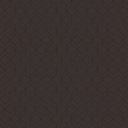
откроет вам широкие
циркуляции
возможности по установке этой вытяжки в
проект вашей кухни. Организуйте
полноценный вывод воздуха из помещения
или установите угольный фильтр и
используйте вытяжку вместе с ним - какой
бы вариант вы ни выбрали, модель от
Weissgauff сделает это возможным!
дают вам
3 скорости работы
двигателя
возможность выбрать наиболее
подходящий уровень интенсивности в
зависимости от ситуации
особой
Алюминиевый жировой фильтр
трёхслойной конструкции, с асинхронным
расположением решёток, эффективно
защитит двигатель от жира и испарений,
продлив срок службы устройства.