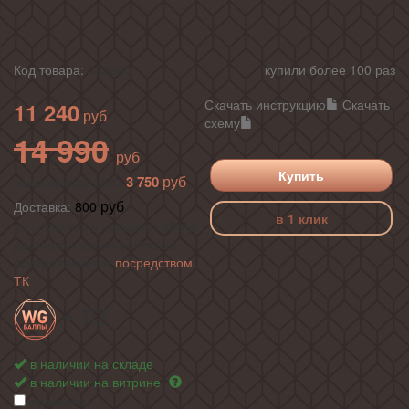
Код товара:
439060
купили более 100 раз
Скачать инструкцию
Скачать
11 240
схему
14 990
Купить
3 750
ваша выгода 25%
Доставка:
800
в 1 клик
по г. Москва в пределах МКАД ,
доставка в регионы России
осуществляется
посредством
ТК
+ 112
в наличии на складе
в наличии на витрине
сравнить