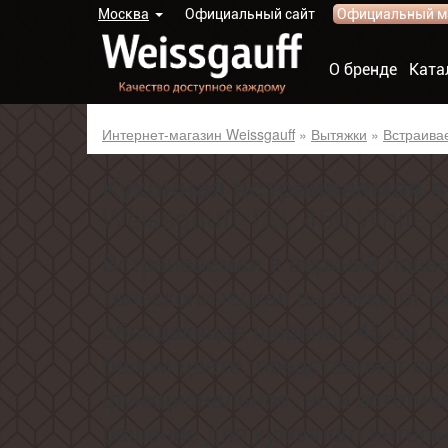
Москва
Официальный сайт
Официальный м
О бренде
Ката
Интернет-магазин Weissgauff
»
Вытяжки
»
Встраива
Кухонная встраиваемая 
Weissgauff TEL 450 White 
Встраиваемая в верхний подв
телескопическая вытяжка от We
обладающая шириной 45 см и 
белом цвете, представляет со
функциональное, но и эстетич
решение для кухонного интерь