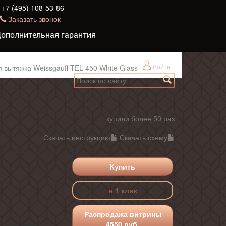
+7 (495) 108-53-86
Заказать звонок
ополнительная гарантия
Войти
 вытяжка Weissgauff TEL 450 White Glass
купили более 50 раз
Скачать инструкцию
Скачать схему
Купить
в 1 клик
Распродажа витрины
4550 руб.
, доставка