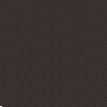
й фильтр и используйте
риант вы ни выбрали,
возможным!
собой конструкции, с
ок, эффективно
ений, продлив срок
 возможность создать
 и использовать эту
ик кристально чистого и
станет
го фильтра
работающей в режиме
ить эффективность
желательных запахов!