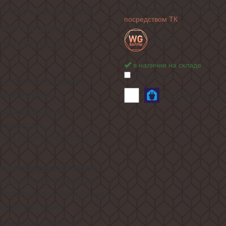
стему подвесных
в регионы России осуществля
посредством ТК
тивное удаление
+ 52
 в процессе
в наличии на складе
сравнить
ю установить данную
вашей кухни!
Профессиональн
 внушительный
ктивно и
чей по очистке воздуха
-
и площадью до 12 м2
вки вытяжки Weissgauff,
ствовать всем требуемым
 долгие годы!
елом закаленном