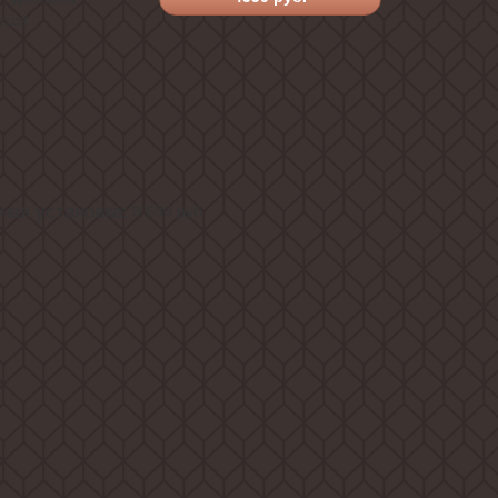
ется
ая установка:
3 680
руб.