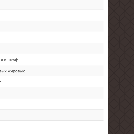
ая в шкаф
вых жировых
т