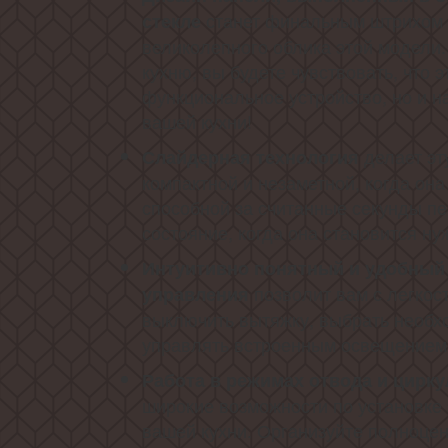
станет финальным штрихом 
стекле
великолепного облика этой модели.
кухню, вы будете чувствовать, что э
функциональное устройство, но и 
вашей кухни!
делает эт
Слайдерная технология
компактной и незаметной, когда она
способной за считанные секунды пе
состояние, когда она становится ну
Интуитивно понятный и удобный
позволит вам с легкос
управления
выключить вытяжку, выбрать необх
управлять встроенным освещением
Работа в режимах отвода и цирк
широкие возможности по установке 
вашей кухни. Организуйте полноце