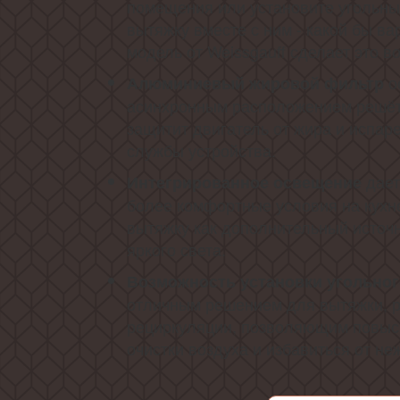
помещения или установите угольны
вытяжку вместе с ним - какой бы ва
модель от Weissgauff сделает это 
о
Алюминиевый жировой фильтр
асинхронным расположением решёт
защитит двигатель от жира и испар
службы устройства.
дает
Интегрированное освещение
более комфортные условия на кухне
вытяжку как дополнительный источн
яркого света.
Возможность установки угольно
отличным решением для вытяжки, 
рециркуляции, позволяющим повыс
очистки воздуха и избавиться от не