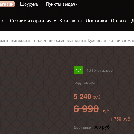
агазин
Шоурумы
Пункты выдачи
лог
Сервис и гарантия
Контакты
Доставка
Оплата
Д
емые вытяжки
»
Телескопические вытяжки
»
Кухонная встраиваемая
вытяжка
Glass
4.7
1315
отзывов
есной шкаф
Код товара:
438286
issgauff,
5 240
выполненной в
6 990
бой не только
ески значимое
1 750
ваша выгода 25%
ера. Данная
Доставка:
800
по г. Москва в пределах МКАД 