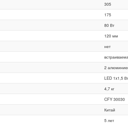
305
175
80 Вт
120 мм
нет
встраиваем
2 алюминие
LED 1x1,5 В
4,7 кг
CFY 30030
Китай
5 лет