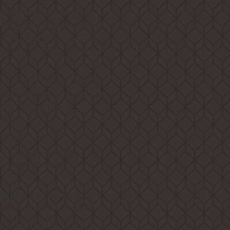
в совершенстве
 Каждый раз, заходя на
та вытяжка - не просто
настоящее украшение
у великолепную модель
 выключена, и при этом
рейти в активное
жна.
 блок
тью включить или
одимую скорость и
откроет вам
уляции
этой вытяжки в проект
нный вывод воздуха из