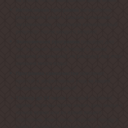
великолепно
Интенсивная программа
расправится даже с самыми сложными
загрязнениями, гарантируя великолепный
результат после каждого запуска!
подойдет для
Экономичная программа
тех, кто хочет помыть посуду с низким
уровнем загрязнений, не расходуя при этом
излишне много воды!
обеспечит
Программа самоочистки
простой и эффективный уход за вашей
посудомоечной машиной!
, который особенно
Таймер до 24 часов
удобен, если вы хотите начать цикл мытья в
ночное время или во время вашего
отсутствия. Всего лишь загрузите посуду в
камеру, нажмите нужную кнопку - и всё