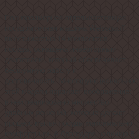
Полноразмерная отдельностоящая
посудомоечная машина Weissgauff,
вместимостью 14 комплектов
посуды, оснащена инверторным
двигателем, который обеспечивает
бесшумную работу и
долговечность.
Многофункциональнос
этой модели поражает воображение:
в ней реализовано множество
удобных решений, которые делают
процесс мытья посуды максимально
комфортным. А благодаря наличию 8