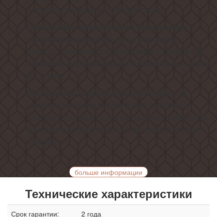
остальное машина сделает сама!
,
Полностью электронное управление
интуитивно понятное даже человеку,
никогда ранее не работавшему с подобной
техникой, сделает процесс запуска быстрым
и лёгким.
, на
Возможность дозагрузки посуды
начальном этапе мойки будет особенно
удобна в случае, если вы забыли поместить
в машину забытую на столе кастрюлю или
тарелку!
больше информации
Технические характеристики
Срок гарантии:
2 года