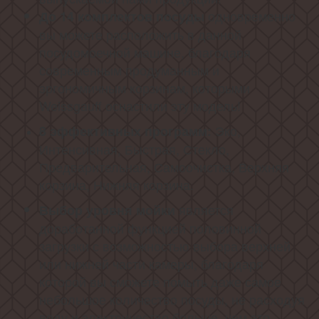
одновременно
До 14
комплектов посуды
вы можете расположить в данной
посудомоечной машине, благодаря
современным продуманным и
эргономичным корзинам, которыми
Weissgauff оснастили эту модель!
Эко,
8 эффективных программ:
Интенсивная, Быстрая, Стекло,
Предварительная, Самоочистка, Верхняя
корзина, Нижняя корзина.
является
Выбор уровня мойки
доработанной функцией половинной
загрузки с возможностью выбора верхней
или нижней части камеры, благодаря
которой вы сможете помыть даже самое
небольшое количество посуды, не расходуя
воду и электричество больше, чем это