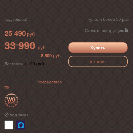
Код товара:
437359
купили более 50 раз
Скачать инструкцию
25 490
33 990
Купить
8 500
ваша выгода 25%
в 1 клик
Доставка:
1 100
по г. Москва в пределах МКАД ,
доставка в регионы России
осуществляется
посредством
ТК
+ 255
под заказ
Профессиональная установка:
2 490
руб.