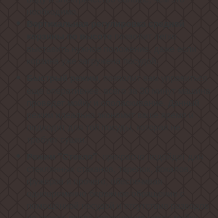
необходимо.
Вертикальная регулировка средней
позволит легко
корзины по высоте
выставить нужное положение, даже если
корзина уже загружена посудой.
, позволит вам управиться
Быстрый режим
еще оперативнее: всего за 30 минут машина
проведет мойку и ополаскивание. Данный
режим идеально экономит ваше время и
подходит для той посуды, которая не
требует сушки.
, прекрасно подойдет для
Режим "Стекло"
стеклянных стаканов, тарелок, бокалов,
фужеров и прочего, обеспечивая
одновременно бережное обращение с
помещённой посудой и отсутствие разводов
на стекле после завершения цикла мойки.