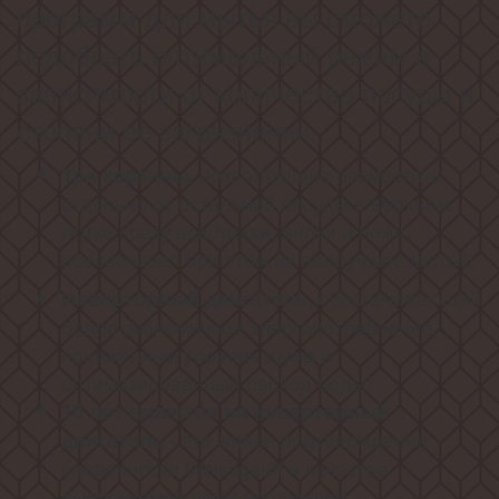
программ для мытья вы сможете
подобрать оптимальный режим в
зависимости от количества посуды и
степени её загрязнения.
позволяющие разместить
Три корзины,
отдельно от остальной посуды в верхнем
лотке сразу все ложки, вилки и ножи,
обеспечивая при этом их наилучшее мытьё.
обеспечивающий
Инверторный двигатель,
более экономичное энергопотребление,
пониженный уровень шума и
оптимизированный расход воды!
10 лет гарантии на инверторный
- это живое подтверждение
двигатель
уверенности Weissgauff в качестве
выпускаемой нами продукции!