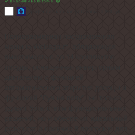
в наличии на витрине
Профессиональная установка:
3 260
руб.
Полноразмерная посудомоечная
машина Weissgauff, обладающая
вместимостью до 14 комплектов
посуды, оснащенная инверторным
двигателем с функцией
автоматического открытия дверцы и
функцией "Луч на полу", не только
удивит богатством функциональных
решений, но и обеспечит идеальный
результат а наличие 8 программ для