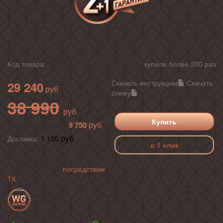
Код товара:
433535
купили более 200 раз
Скачать инструкцию
Скачать
29 240
схему
38 990
Купить
9 750
ваша выгода 25%
Доставка:
1 100
в 1 клик
по г. Москва в пределах МКАД ,
доставка в регионы России
осуществляется
посредством
ТК
+ 292