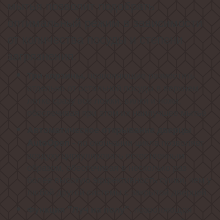
мытья позволит подобрать
оптимальный режим в зависимости
от количества посуды и степени
загрязнения.
позволяющие разместить
Три корзины,
отдельно от остальной посуды в верхнем
лотке сразу все ложки, вилки и ножи,
обеспечивая при этом их наилучшее мытьё
Автоматическое открывание дверцы
по окончании цикла позволяет
AutoOpen -
воздуху циркулировать естественным
образом, обеспечивая в несколько раз
более высокую эффективность сушки, чем у
любой другой системы с закрытой дверцей.
, позволяющая
Функция "Луч на полу"