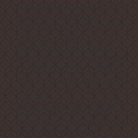
Эко,
8 эффективных программ:
Интенсивная, Быстрая, Стекло,
Предварительная, Самоочистка, Верхняя
корзина, Нижняя корзина.
является
Выбор уровня мойки
доработанной функцией половинной
загрузки с возможностью выбора верхней
или нижней части камеры, благодаря
которой вы сможете помыть даже самое
небольшое количество посуды, не расходуя
воду и электричество больше, чем это
необходимо.
Вертикальная регулировка средней
позволит легко
корзины по высоте
выставить нужное положение, даже если
корзина уже загружена посудой.