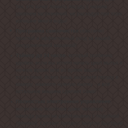
тех, кто хочет помыть посуду с низким
уровнем загрязнений, не расходуя при этом
излишне много воды!
обеспечит
Программа самоочистки
простой и эффективный уход за вашей
посудомоечной машиной!
, который особенно
Таймер до 24 часов
удобен, если вы хотите начать цикл мытья в
ночное время или во время вашего
отсутствия. Всего лишь загрузите посуду в
камеру, нажмите нужную кнопку - и всё
остальное машина сделает сама!
,
Полностью электронное управление
интуитивно понятное даже человеку,
никогда ранее не работавшему с подобной
техникой, сделает процесс запуска быстрым