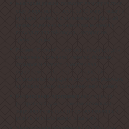
, позволит вам управиться
Быстрый режим
еще оперативнее: всего за 30 минут машина
проведет мойку и ополаскивание. Данный
режим идеально экономит ваше время и
подходит для той посуды, которая не
требует сушки.
, прекрасно подойдет для
Режим "Стекло"
стеклянных стаканов, тарелок, бокалов,
фужеров и прочего, обеспечивая
одновременно бережное обращение с
помещённой посудой и отсутствие разводов
на стекле после завершения цикла мойки.
великолепно
Интенсивная программа
расправится даже с самыми сложными
загрязнениями, гарантируя великолепный
результат после каждого запуска!
подойдет для
Экономичная программа