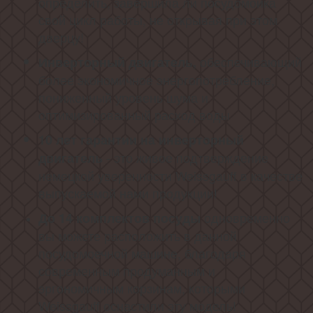
определить, завершила ли посудомойка
свой цикл работы, не открывая при этом
дверцу!
обеспечивающий
Инверторный двигатель,
более экономичное энергопотребление,
пониженный уровень шума и
оптимизированный расход воды
10 лет гарантии на инверторный
- это живое подтверждение
двигатель
немецкой уверенности Weissgauff в качестве
выпускаемой нами продукции!
одновременно
До 14
комплектов посуды
вы можете расположить в данной
посудомоечной машине, благодаря
современным продуманным и
эргономичным корзинам, которыми
Weissgauff оснастили эту модель!