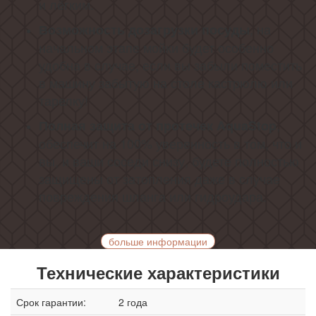
и лёгким.
, на
Возможность дозагрузки посуды
начальном этапе мойки будет особенно
удобна в случае, если вы забыли поместить
в машину забытую на столе кастрюлю или
тарелку!
,
Полная защита от протечек
AquaStop
обеспечит на 100% уверенность в том, что и
вы, и ваши соседи снизу, будете полностью
защищены от затопления даже в случае
повреждения шланга или гидроудара.
больше информации
Технические характеристики
Срок гарантии:
2 года