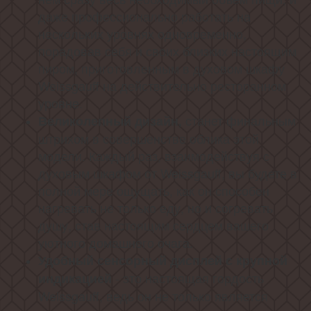
даже профессионально работать на
нескольких уровнях одновременно,
порадовав себя и своих близких настоящим
пиром, приготовленным в духовом шкафу
Weissgauff на действительно ресторанном
уровне.
станет финальным
Великолепный дизайн,
штрихом в совершенстве облика этой
модели. Каждый раз, взаимодействуя с
духовым шкафом от Weissgauff, вы будете в
полной мере ощущать, как он способен
нагревать не только еду, но и согревать
душу, став настоящим сердцем вашего
уютного домашнего очага.
Удобный сенсорный дисплей с крупной
- это настоящая гордость
индикацией
Weissgauff, ведь он не только является