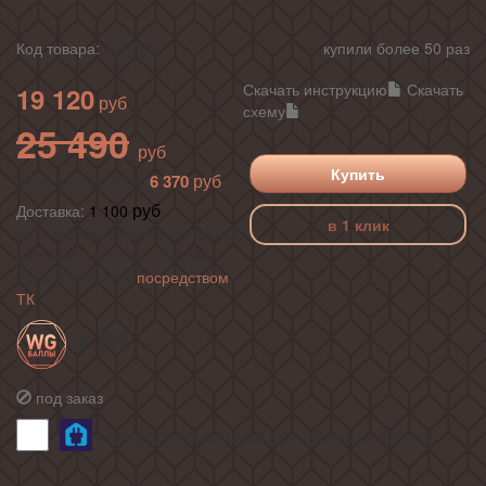
Код товара:
436723
купили более 50 раз
Скачать инструкцию
Скачать
19 120
схему
25 490
Купить
6 370
ваша выгода 25%
Доставка:
1 100
в 1 клик
по г. Москва в пределах МКАД ,
доставка в регионы России
осуществляется
посредством
ТК
+ 191
под заказ
Профессиональная установка:
3 300
руб.