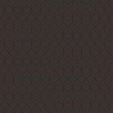
интуитивно понятным, но и великолепно
реагирует на прикосновения с первого
нажатия даже в том случае, если руки
влажные или прохладные.
- это
Утапливаемые рукоятки PIPO
эффективная защита элементов
управления от случайных переключений и
жировых испарений в процессе
приготовления еды, а также
дополнительное удобство при работе с
духовым шкафом, дополняющее его
технологическое совершенство.
,
7 функций духового шкафа
предлагающих самые необходимые и
наиболее востребованные
режимы: Конвекция ("Разморозка"),
Конвекция с кольцевым нагревателем,
Конвекция + Нижний нагреватель, Верхний