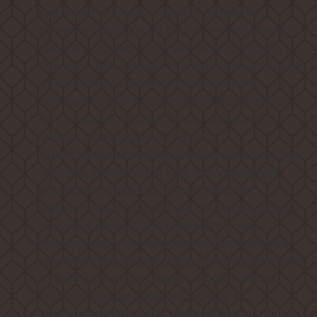
упрощает процесс очистки, позволяя
получить свободный доступ к внутренней
камере, а также отдельно помыть дверцу,
быстро и без лишних усилий удалив остатки
жира и пищи с поверхности стекла и
совершить чистку всех труднодоступных
мест, вернув облику вашего духового
шкафа первозданную чистоту.
позволит вам
Класс энергопотребления А
еще раз убедиться в том, что Weissgauff
способны создавать по-настоящему
эффективные устройства, не расходующие
при этом больше электричества, чем
необходимо. Наслаждайтесь настоящими
кулинарными шедеврами, приготовленными
в нашем духовом шкафе, и при этом не
тратьте лишние деньги на счета за
электроэнергию - вот воплощение