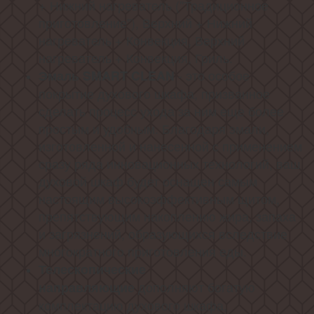
+ Нижний нагреватель ("Традиционное
приготовление"), Верхний + Нижний
нагреватель + Конвекция, Верхний
нагреватель + Конвекция, Гриль.
- это особое
Эмаль SMART CLEAN
покрытие духового шкафа, призванное
сделать процесс ухода за ним еще более
простым и удобным. Благодаря эмали,
изготовленной и нанесенной с применением
сразу ряда инновационных технологий, ваш
духовой шкаф будет оснащен самым
настоящим высокоэффективным щитом,
препятствующим накоплению жира, запаха
и загрязнений, образующихся вследствие
многократного приготовления еды.
Телескопические
дополняют богатую
направляющие
комплектацию духового шкафа,