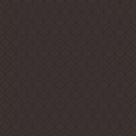
включающую также универсальный
противень и решетку для гриля,
предоставит вам все необходимое для того,
чтобы духовой шкаф радовал вас
отличными и вкусными блюдами!
, воплощающее в
Двойное стекло дверцы
себе весь подход к безопасности и
термозащите, который Weissgauff
реализовали в данной модели. Такое стекло
обеспечивает вам значительно большую
степень защиты при случайных
прикосновениях к нагревающейся дверце
плиты, чем в моделях, не оснащенных
технологией многослойного стекла. Для нас
в Weissgauff важно, чтобы работа с бытовой
техникой была не только приятной, но и
безопасной!
Съемная дверца духового шкафа