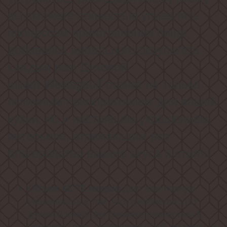
вы сможете полностью управлять
процессом приготовления пищи,
добиваясь идеального результата
каждый раз! Духовой
шкаф Weissgauff станет не только
отличным приобретением для вашей
кухни, но и настоящим украшением
интерьера, отражающим все
благородство вашего вкуса и стиля
!
дает вам полную
Объем XL 72 литров
уверенность в том, что приобретая этот
духовой шкаф, вы сможете разместить в
нем сразу весь необходимый объем пищи, и