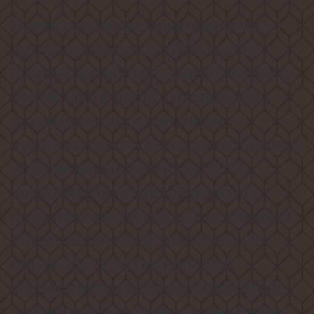
Новое поколение электрических
духовых шкафов от Weissgauff
предлагает модель, выполненную в
белом цвете цвете. Управление,
реализованное сочетанием
чувствительного сенсорного блока и
утапливаемых рукояток PIPO,
дополняет богатый функционал,
представленный сразу 7 режимами!
А фантастический увеличенный
объем XL 72 литра дополнит
совершенство возможностей этого
устройства! Благодаря всему этому