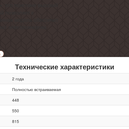
это поистине высокий
-
ый позволяет с
данная модель обеспечит
рат электроэнергии.
и
Технические характеристики
2 года
Полностью встраиваемая
448
550
815