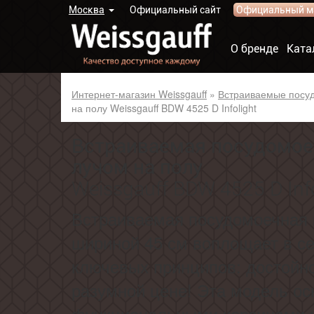
Москва
Официальный сайт
Официальный м
О бренде
Ката
Интернет-магазин Weissgauff
»
Встраиваемые посу
на полу Weissgauff BDW 4525 D Infolight
Встраиваемая посудомое
лучом на полу
Weissgauff BDW 4525 D Info
Встраиваемая посудомоечная 
шириной 45 см воплощает в се
ключевых принципов: достойно
разумной цене! Эта модель о
функциональными корзинами 