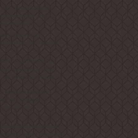
гают пользователю
Интенсивная, Эко,
ельная мойка
щая определить,
л работы, не открывая
ожность добавить еще
ении основного цикла.
 не только чистой, но и
которой вы сможете
чество посуды, не
ьше, чем это
в современном дизайне
икацией, станет изящным