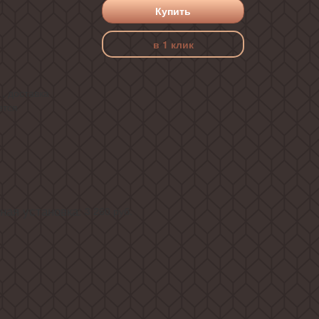
Купить
в 1 клик
, доставка
ется
ая установка:
3 260
руб.