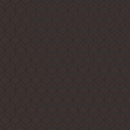
вместимостью 9 комплектов по
эффективных программ всегда
подобрать оптимальный режим
типа посуды и уровня загрязне
Отличное сочетание цена/качест
посудомоечную машину идеальной дл
настоящему ценит высокое качеств
Мы уже подобрали для вас оптимал
программ и температурных режимов
лишь нажать на кнопку и насладит
эффективностью работы вашей пос
одноврем
До 9
комплектов посуды
расположить в данной посудомоечн
современным продуманным и эргон
которыми Weissgauff оснастили эту 