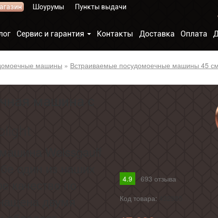
агазин
Шоурумы
Пункты выдачи
лог
Сервис и гарантия
Контакты
Доставка
Оплата
Д
домоечные машины
»
Встраиваемые посудомоечные машины 45 с
чная машина с
light
машина Weissgauff
бе один из наших
4.9
693
отзыва
е качество по
снащена двумя
Код товара:
432985
и обладает