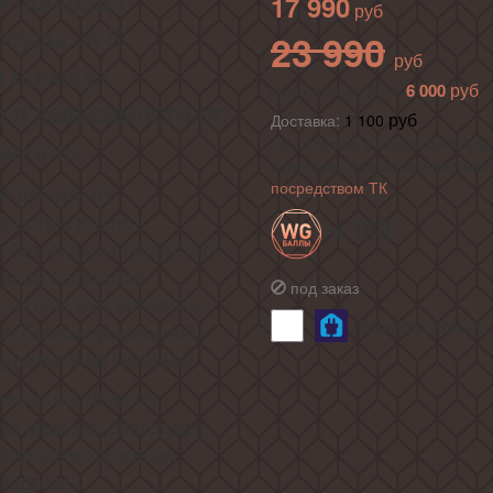
17 990
суды. А 5
23 990
 помогут
6 000
ваша выгода 25%
 в зависимости от
Доставка:
1 100
нности.
по г. Москва в пределах МКАД 
в регионы России осуществля
посредством ТК
делает эту
во
я тех, кто по-
+ 180
о без лишних переплат!
ьное сочетание
под заказ
, чтобы вам осталось
Профессиональн
ься бескомпромиссной
удомоечной машины!
енно вы можете
ой машине, благодаря
омичным корзинам,
модель!