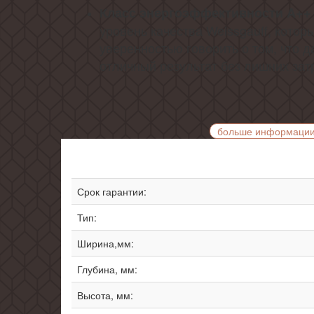
Класс энергоэффективности A++ 
уровень качества Weissgauff, котор
уверенностью говорить о том, что 
отличный результат без лишних зат
больше информаци
Срок гарантии:
Тип:
Ширина,мм:
Глубина, мм:
Высота, мм: