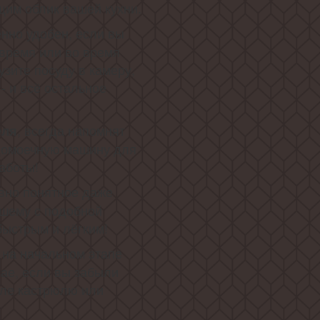
им облик вашей кухни.
енно удобен, если вы
 время или во время
узите посуду в камеру,
- и всё остальное
, всегда напомнят
еля
удомоечную машину для
аботы!
ивно понятное даже
вшему с подобной
быстрым и лёгким!
, на начальном этапе
чае, если вы забыли
оле кастрюлю или