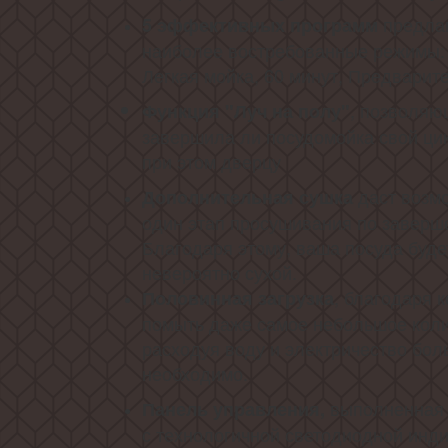
предла
5 эффективных программ
наиболее востребованные режимы: 
Легкая мойка, 60 минут, Предварит
, позволяю
Функция "Луч на полу"
завершила ли посудомойка свой цик
при этом дверцу
даст возм
Дополнительная сушка
один этап просушивания по заверш
Благодаря этому, ваша посуда будет
невероятно сухой.
, благодаря 
Половинная загрузка
помыть даже самое небольшое коли
расходуя воду и электричество бол
необходимо.
выполненная 
Панель управления,
с технологичной светодиодной инд