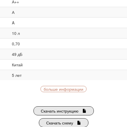
А++
А
A
10 л
0,70
49 дБ
Китай
5 лет
больше информации
Скачать инструкцию
Скачать схему