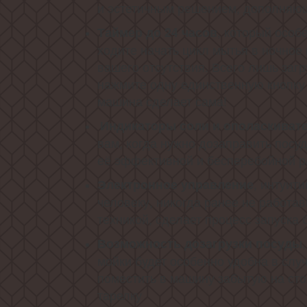
и эстетичным решением, дополняющ
, который особ
Таймер до 24 часов
ходите начать цикл мытья в ночное
вашего отсутствия. Всего лишь загр
нажмите одну единственную кнопку 
машина сделает сама!
Индикаторы соли и ополаскиват
вам, когда нужно дозаправить пос
её эффективной и бесперебойной р
, интуит
Электронное управление
человеку, никогда ранее не работа
техникой, сделает процесс запуска 
Возможность дозагрузки посуды
мойки будет особенно удобна в слу
поместить в машину забытую на ст
тарелку