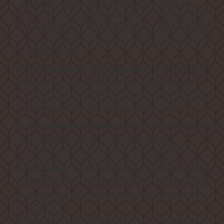
в себе надежность и качество, ведь её
стенки прочные, устойчивые к перепадам
температур и механическим воздействиям,
а также легко отмываются от возникающих
загрязнений
открывает по-
Автоменю на 7 программ
настоящему богатые возможности по
настройке вашей микроволновой печи под
требуемые особенности продуктов.
- позволит готовить вам
Встроенный гриль
аппетитное мясо, рыбу или овощи,
поджаренные до хрустящей корочки!
позволит запустить работу
Быстрый старт
микроволновой печи всего в одно касание,
на максимальной мощности в течение 30
секунд.
- при которых
Комбинированные режимы