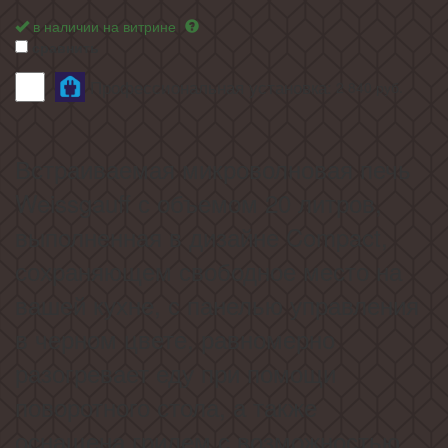
в наличии на витрине
сравнить
Профессиональная установка:
2 840
руб.
Встраиваемая микроволновая печь
Weissgauff с объемом 20 литров,
выполненная в дизайне Compact,
сохраняющем свободное место на
вашей кухне, с панелью управления
в черном цвете, равномерно
разогревает еду при помощи
поворотного стола, а также
оснащена грилем с возможностью