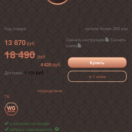
Код товара:
432898
купили более 200 раз
Скачать инструкцию
Скачать
13 870
схему
18 490
Купить
4 620
ваша выгода 25%
Доставка:
1 100
в 1 клик
по г. Москва в пределах МКАД ,
доставка в регионы России
осуществляется
посредством
ТК
+ 139
в наличии на складе
забрать самовывозом