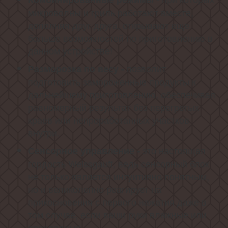
микроволны и гриль работают вместе,
дополняя друг друга, открывают еще
больше возможностей по приготовлению в
данном устройстве!
позволит
Разморозка по весу -
подготовить замороженные продукты к
дальнейшему приготовлению, обеспечивая
равномерный результат без перегретых
краев или непроработанных участков
внутри.
это настоящая
Сенсорное управление -
гордость Weissgauff, ведь сенсорный блок
не только является интуитивно понятным,
но и великолепно реагирует на
прикосновения с первого нажатия даже в
том случае, если ваши руки влажные или
прохладные.