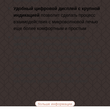
Удобный цифровой дисплей с крупной
индикацией
позволит сделать процесс
взаимодействия с микроволновой печью
еще более комфортным и простым
Дизайн, выполненный в черном
станет финальным штрихом в
цвете,
совершенстве великолепного облика этой
модели. Каждый раз, взаимодействуя с
вашей микроволновой печью от Weissgauff,
вы будете чувствовать, что это не только
функциональное устройство, но и
настоящее украшение вашей кухни!
больше информации