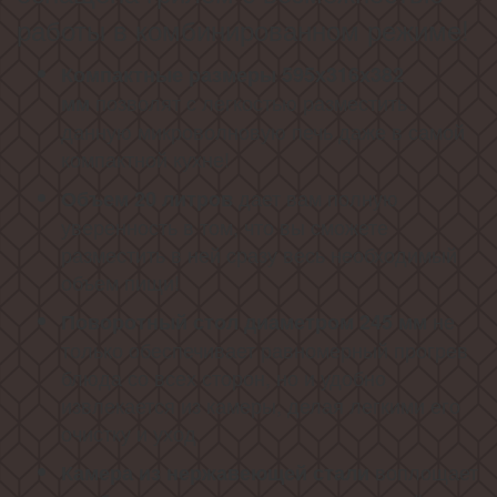
работы в комбинированном режиме!
Компактные размеры 595х316х382
позволят с легкостью разместить
мм
данную микроволновую печь даже в самой
компактной кухне!
дает вам полную
Объем 20 литров
уверенность в том, что вы сможете
разместить в ней сразу весь необходимый
объем пищи!
не
Поворотный стол диаметром 245 мм
только обеспечивает равномерный прогрев
блюда со всех сторон, но и удобно
извлекается из камеры, делая легкими его
очистку и уход
воплощает
Камера из нержавеющей стали