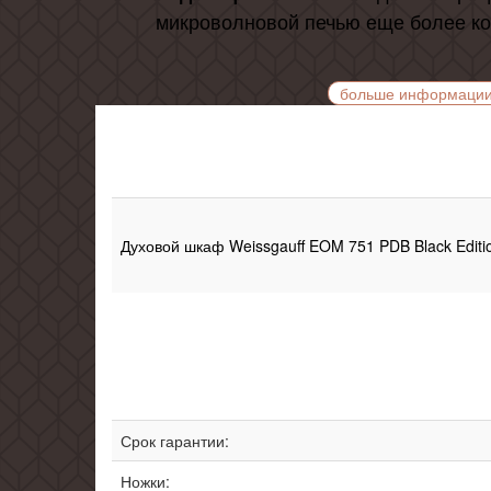
микроволновой печью еще более к
больше информаци
Духовой шкаф Weissgauff EOM 751 PDB Black Editi
Срок гарантии:
Ножки: