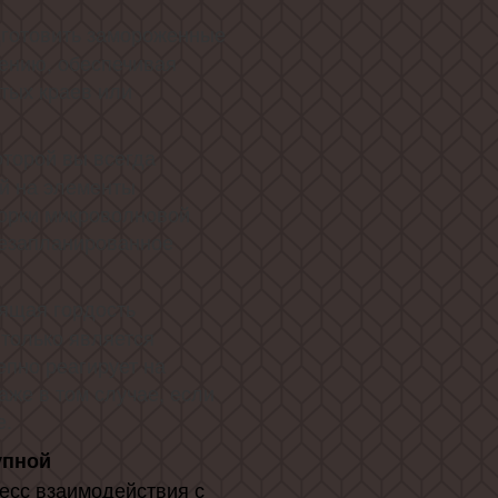
готовить замороженные
ению, обеспечивая
тых краев или
оторой вы всегда
й на элементы
борки микроволновой
незапланированное
ящая гордость
 только является
епно реагирует на
аже в том случае, если
е.
упной
есс взаимодействия с