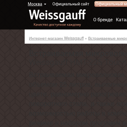
Москва
Официальный сайт
Официальный м
О бренде
Ката
Интернет-магазин Weissgauff
»
Встраиваемые микр
Встраиваемая микроволн
Weissgauff HMT-225 Touch G
Встраиваемая микроволновая п
объемом 25 литров, выполнен
цвете,
равномерно разогревае
поворотного стола, а также ос
возможностью работы в комб
режиме и набором программ а