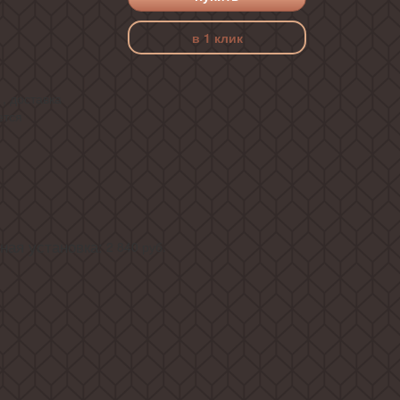
в 1 клик
, доставка
ется
ая установка:
2 840
руб.