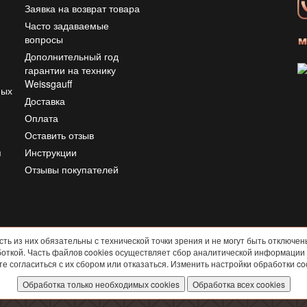
Заявка на возврат товара
Часто задаваемые
вопросы
Дополнительный год
гарантии на технику
Weissgauff
ных
Доставка
Оплата
ю
Оставить отзыв
я
Инструкции
Отзывы покупателей
ть из них обязательны с технической точки зрения и не могут быть отключе
аботкой. Часть файлов cookies осуществляет сбор аналитической информаци
согласиться с их сбором или отказаться. Изменить настройки обработки coo
© 2013-2026
Weissgauff
Все права защищены
Обработка только необходимых cookies
Обработка всех cookies
политика конфиденциальности
Договор-ОФЕРТА
Согласие на обр