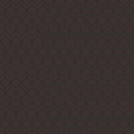
дает вам полную 
Объем 25 литров
вы сможете разместить в ней сразу
объем пищи!
во
Камера из нержавеющей стали
надежность и качество, ведь её сте
к перепадам температур и механиче
также легко отмываются от возник
- позволит гото
Встроенный гриль
мясо, рыбу или овощи, поджаренны
- при
Комбинированные режимы
гриль работают вместе, дополняя д
еще больше возможностей по приг
устройстве!
включает
Автоменю на 6 программ
предустановленные режимы для рис
рыбы и разогрева готовых блюд.