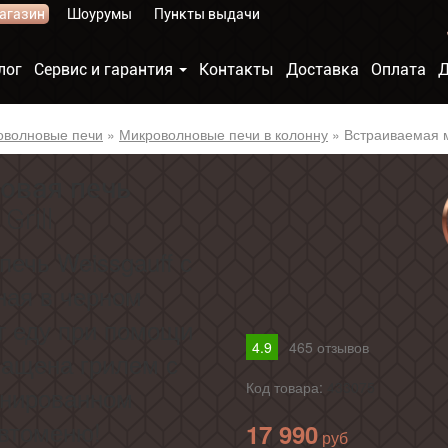
агазин
Шоурумы
Пункты выдачи
лог
Сервис и гарантия
Контакты
Доставка
Оплата
Д
оволновые печи
»
Микроволновые печи в колонну
»
Встраиваемая м
овая печь
rill
ечь Weissgauff с
ная в черном
т еду при помощи
4.9
465
отзывов
нащена грилем с
Код товара:
433075
инированном
втоменю!
17 990