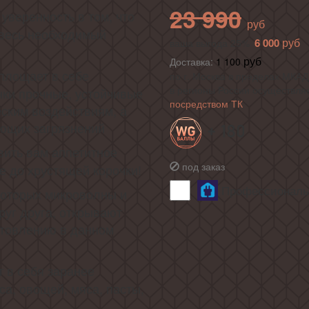
23 990
уверенность в том, что
 весь необходимый
6 000
ваша выгода 25%
Доставка:
1 100
площает в себе
по г. Москва в пределах МКАД 
в регионы России осуществля
нки прочные, устойчивые
посредством ТК
ским воздействиям, а
ающих загрязнений
+ 180
вить вам аппетитное
под заказ
е до хрустящей корочки!
Профессиональн
 которых микроволны и
руг друга, открывают
отовлению в данном
 в себя заранее
а, овощей, мяса, пасты,