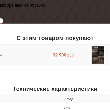
омфортным и простым
и
С этим товаром покупают
32 990
on
Технические характеристики
2 года
есть