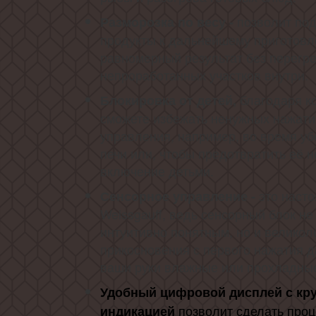
позволит под
Разморозка по весу -
продукты к дальнейшему приготовл
равномерный результат без перегре
непроработанных участков внутри.
благодаря к
Блокировка от детей,
сможете избежать ненужных нажати
управления, например, во время у
печи или, чтобы предотвратить её 
включение детьми.
это насто
Сенсорное управление -
Weissgauff, ведь сенсорный блок не
интуитивно понятным, но и великол
прикосновения с первого нажатия д
ваши руки влажные или прохладны
Удобный цифровой дисплей с кр
индикацией
позволит сделать проц