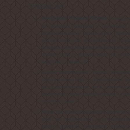
PREMIUM!
оснащен
Конфорки Volcano Burner
колпачками конфорок и латунными 
окрашенными в черный цвет, допо
матово-черными вставками для сбор
обладающие повышенной мощностью
новое слово в эффективности и кач
варочных панелей!
Белое закаленное стекло толщин
роскошно выглядит, подчеркивая 
вид данной модели, но и отлично с
механическими воздействиями и т
перегрузками!
Решетки из высококачественного
качество, надежность и долговечно
каждой детали! Благодаря особому