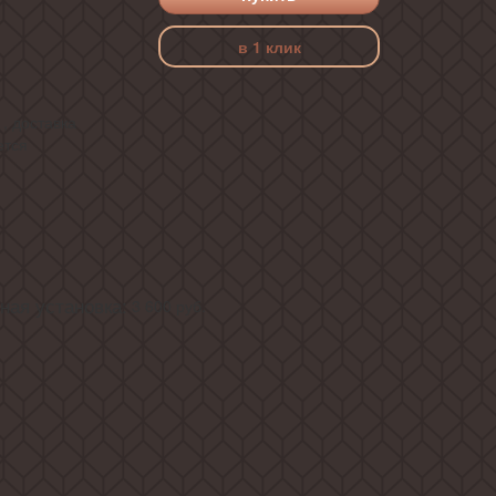
в 1 клик
, доставка
ется
ая установка:
3 600
руб.