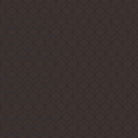
ные латунными
пламегасителями,
лненные квадратными
а капель, и
 - это действительно
естве работы газовых
не только
ой 8 мм
великолепный внешний
правляется с
емпературными
это неизменное
 чугуна
сть, воплощенные в
 строению цельных