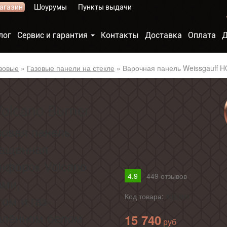
агазин
Шоурумы
Пункты выдачи
лог
Сервис и гарантия
Контакты
Доставка
Оплата
Д
зовые
»
Газовые панели на стекле
»
Варочная панель Weissgauff H
olcano Burner
зовая панель
нащенная
нфорок Volcano
4.9
449
отзывов
ами,
Код товара:
432361
ом и газ-
15 740
калённом белом