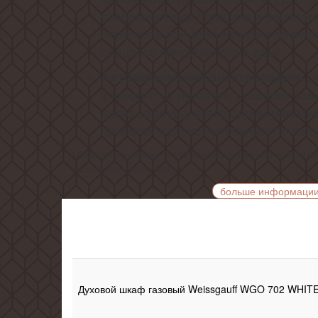
особенности их строения и распол
перегрева при длительном термиче
процессе приготовления еды!
Автоматический электроподжиг,
в каждую из рукояток, позволит за
долю секунды, всего одним нажатие
прибегая к дополнительным приспо
Обращаем внимание, что точная ширина данной модели м
частями составляет 584 мм.
больше информаци
Духовой шкаф газовый Weissgauff WGO 702 WHIT