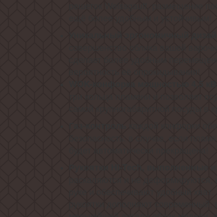
решеток Weissgauff, размещение по
ещё более удобным и устойчивым!
Уникальный эргономичный дизай
совершенство облика вашей варочн
сделает более удобным перемещен
вероятность её опрокидывания!
WOK-конф
орка
мощностью 4,5 кВ
три кольца пламени и позволяет ос
самой крупногабаритной посуды в к
каждой конфорки об
Газ-контроль
безопасность: в случае, если пламя
будет автоматически прекращена!
Рукоятки Hi-Tech, выполненные и
раскаляются и не деформируются, 
руке и обеспечивают удобный хват. 
рукоятки дополняют современный,
мельчайшей детали облик модели, 