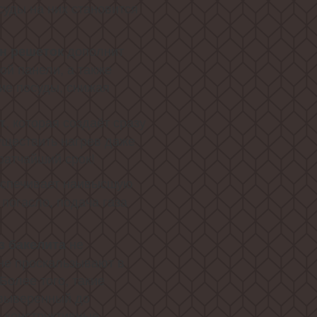
суды на них становится
дополнит
н решеток
ой панели, а также
ие посуды, снижая
, которая создаёт сразу
т
уществить нагрев даже
ратчайший срок!
еспечивает наивысшую
 погасло, подача газа
не
з бакелита
не проскальзывают в
Более того, такие
 выверенный до
а конструктивные