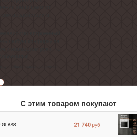
ожения защищают от
ском воздействии в
независимо встроенный
жечь любую конфорку за
м и поворотом руки, не
соблениям!
ежду наиболее выступающими её
и
С этим товаром покупают
21 740
E GLASS