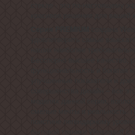
стекле - это по-настоящему э
красивое решение для вашей к
создана Weis
Серия PREMIUM
удовлетворить самые взыскат
наших наиболее требовательн
Бесспорно высшее качество, 
функциональность и богатая к
улучшенные показатели и дов
совершенства дизайн – все эт
моделях данной серии, вопл
смелые мечты в реальность. П
поистине легендарному уровн
бытовой техники Weissgauff с