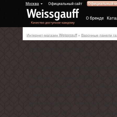
Москва
Официальный сайт
Официальный м
О бренде
Ката
Интернет-магазин Weissgauff
»
Варочные панели га
Варочная панель
Weissgauff HGG 6445 WH V
Встраиваемая независимая га
Weissgauff шириной 60 см, ос
инновационной технологией ко
Burner, бакелитовыми рукоятк
автоматическим электроподжиг
контролем, исполненная в за