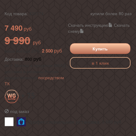
Код товара:
430174
купили более 80 раз
Скачать инструкцию
Скачать
7 490
схему
9 990
Купить
2 500
ваша выгода 25%
Доставка:
800
в 1 клик
по г. Москва в пределах МКАД ,
доставка в регионы России
осуществляется
посредством
ТК
+ 75
под заказ
Профессиональная установка:
3 680
руб.