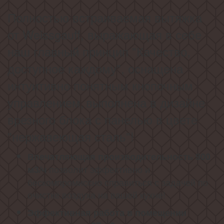
Полностью встраиваемая вытяжка
от Weissgauff, выражающая в себе
наш главный принцип "Качество,
доступное каждому", оснащена
интуитивно понятным кнопочным
управлением,
выполнена в дизайне
врезного блока с панелью в цвете
"нержавеющая сталь"!
Впечатляющая производительность 900
позволит эффективно и
м3/ч
бескомпромиссно справиться с задачей по
очистке воздуха на вашей кухне!
Эффективная работа в помещении