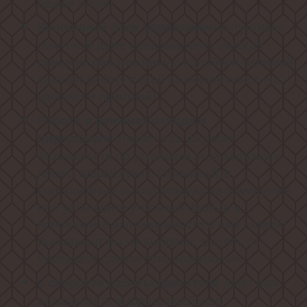
вашей кухни!
интуитивно
Кнопочный блок управления
понятный даже пользователю, никогда
ранее не работавшему с подобной техникой,
сделает работу с этой вытяжкой поистине
удобной и приятной!
Работа в режимах отвода и
откроет вам широкие
циркуляции
возможности по установке этой вытяжки в
проект вашей кухни. Организуйте
полноценный вывод воздуха из помещения
или установите угольный фильтр и
используйте вытяжку вместе с ним - какой
бы вариант вы ни выбрали, модель от
Weissgauff сделает это возможным!
дают вам
3 скорости работы
двигателя
возможность выбрать наиболее