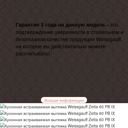
рециркуляции, позволяющим повысить
эффективность очистки воздуха и
избавиться от нежелательных запахов!
это
Гарантия 3 года на данную модель -
подтверждение уверенности в стабильном и
безотказном качестве продукции Weissgauff,
на которое вы действительно можете
рассчитывать!
Обратите внимание, что в таблице Технических Характеристик
ниже параметр "Максимальная производительность"
обозначает чистую производительность двигателя без
препятствий на пути потока воздуха, а "Эффективная
производительность" обозначает производительность
подключенной и установленной вытяжки.
больше информации