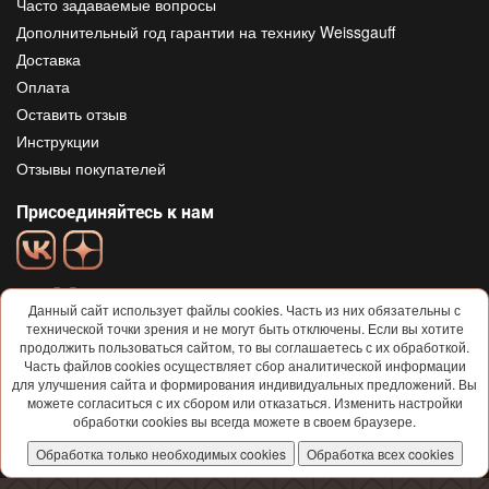
Часто задаваемые вопросы
Дополнительный год гарантии на технику Weissgauff
Доставка
Оплата
Оставить отзыв
Инструкции
Отзывы покупателей
Присоединяйтесь к нам
Данный сайт использует файлы cookies. Часть из них обязательны с
технической точки зрения и не могут быть отключены. Если вы хотите
продолжить пользоваться сайтом, то вы соглашаетесь с их обработкой.
Часть файлов cookies осуществляет сбор аналитической информации
для улучшения сайта и формирования индивидуальных предложений. Вы
© 2013-2026
Weissgauff
Все права защищены
можете согласиться с их сбором или отказаться. Изменить настройки
Условия использования и политика конфиденциальности
обработки cookies вы всегда можете в своем браузере.
Договор-ОФЕРТА
Обработка только необходимых cookies
Обработка всех cookies
Согласие на обработку персональных данных