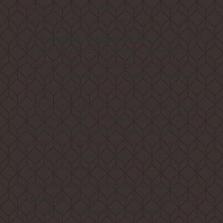
подходящий уровень интенсивности в
зависимости от ситуации
особой
Алюминиевый жировой фильтр
трёхслойной конструкции, с асинхронным
расположением решёток, эффективно
защитит двигатель от жира и испарений,
продлив срок службы устройства.
представленное двумя
LED
освещение,
экономичными и яркими лампами, дает
возможность создать более комфортные
условия на кухне и использовать эту
вытяжку как дополнительный источник
кристально чистого света.
Возможность установки угольного
станет отличным решением для
фильтра
вытяжки, работающей в режиме