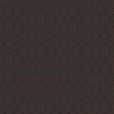
- это гарантия того, что
площадью до 27 м2
после установки вытяжки Weissgauff,
обновление воздуха будет соответствовать
всем требуемым нормам, сохраняя ваше
здоровье на долгие годы!
сделает
Низкий уровень шума 51 дБ
работу с данной вытяжкой по-настоящему
комфортной и приятной, ведь мы в
Weissgauff знаем, как добиться высокой
производительности без лишнего шума!
Дизайн, выполненный цвете
станет финальным
"нержавеющая сталь"
штрихом в совершенстве великолепного
облика этой модели. Каждый раз, заходя на
кухню, вы будете чувствовать, что эта
вытяжка - не просто функциональное
устройство, но и настоящее украшение