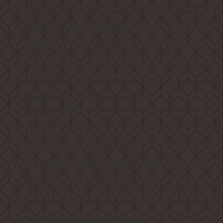
производительности без лишнего шума!
Элегантный и современный
делает эту модель не просто
дизайн
эффективным и функциональным
устройством, но и полноценной частью
интерьера вашей кухни!
Надежный кнопочный блок
позволит вам с легкостью
управления
включить или выключить вытяжку, выбрать
необходимую скорость и управлять
встроенным освещением
дают вам
3 скорости работы
двигателя
возможность выбрать наиболее
подходящий уровень интенсивности в
зависимости от ситуации
Работа в режимах отвода и