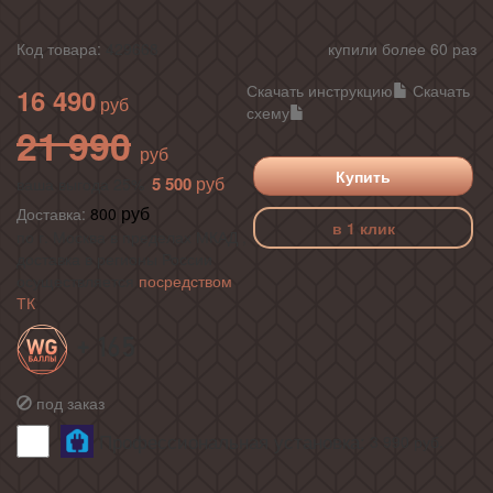
Код товара:
429668
купили более 60 раз
Скачать инструкцию
Скачать
16 490
схему
21 990
Купить
5 500
ваша выгода 25%
Доставка:
800
в 1 клик
по г. Москва в пределах МКАД ,
доставка в регионы России
осуществляется
посредством
ТК
+ 165
под заказ
Профессиональная установка:
3 990
руб.