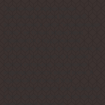
Практичная и эффективная
пристенная вытяжка Weissgauff,
выполненная в цвете "нержавеющая
сталь", не только эффективно
справляется с поддержанием
циркуляции воздуха в помещении, но
и отлично вписывается в дизайн
любого интерьера, подчеркивая
индивидуальность вашей кухни. А
надежный кнопочный блок
управления позволит вам буквально
в одно нажатие включить вытяжку на
необходимой скорости!