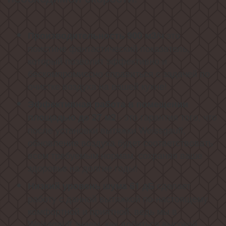
это
Производительность 900 м3/ч
поистине фантастический показатель,
который позволит эффективно и
бескомпромиссно справиться с задачей по
очистке воздуха на вашей кухне!
Эффективная работа в помещении
- это гарантия того, что
площадью до 27 м2
после установки вытяжки Weissgauff,
обновление воздуха будет соответствовать
всем требуемым нормам, сохраняя ваше
здоровье на долгие годы!
сделает
Низкий уровень шума 61 дБ
работу с данной вытяжкой по-настоящему
комфортной и приятной, ведь мы в
Weissgauff знаем, как добиться высокой