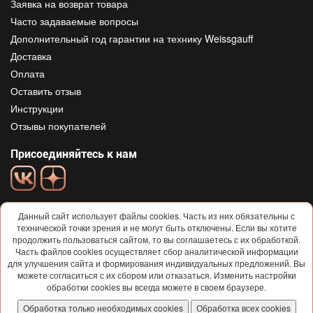
Заявка на возврат товара
Часто задаваемые вопросы
Дополнительный год гарантии на технику Weissgauff
Доставка
Оплата
Оставить отзыв
Инструкции
Отзывы покупателей
Присоединяйтесь к нам
Данный сайт использует файлы cookies. Часть из них обязательны с
технической точки зрения и не могут быть отключены. Если вы хотите
продолжить пользоваться сайтом, то вы соглашаетесь с их обработкой.
Часть файлов cookies осуществляет сбор аналитической информации
для улучшения сайта и формирования индивидуальных предложений. Вы
© 2013-2026
Weissgauff
Все права защищены
можете согласиться с их сбором или отказаться. Изменить настройки
Условия использования и политика конфиденциальности
обработки cookies вы всегда можете в своем браузере.
Договор-ОФЕРТА
Обработка только необходимых cookies
Обработка всех cookies
Согласие на обработку персональных данных