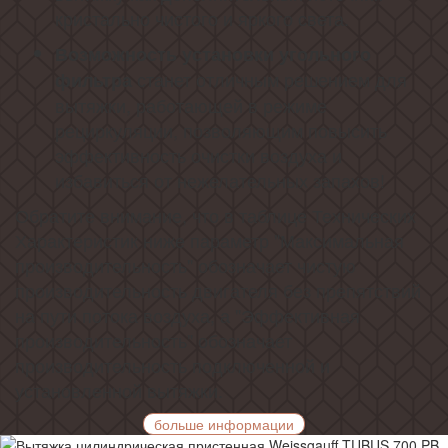
кристально чистого и яркого света.
Возможность установки угольного
станет отличным решением для
фильтра
вытяжки, работающей в режиме
рециркуляции, позволяющим повысить
эффективность очистки воздуха и
избавиться от нежелательных запахов!
Обратите внимание, что в таблице Технических
Характеристик ниже параметр "Максимальная
производительность" обозначает чистую
производительность двигателя без препятствий
на пути потока воздуха, а "Эффективная
производительность" обозначает
производительность подключенной и
установленной вытяжки.
больше информации