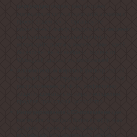
откроет вам широкие
циркуляции
возможности по установке этой вытяжки в
проект вашей кухни. Организуйте
полноценный вывод воздуха из помещения
или установите угольный фильтр и
используйте вытяжку вместе с ним - какой
бы вариант вы ни выбрали, модель от
Weissgauff сделает это возможным!
особой
Алюминиевый жировой фильтр
трёхслойной конструкции, с асинхронным
расположением решёток, эффективно
защитит двигатель от жира и испарений,
продлив срок службы устройства.
дает
Интегрированное LED-освещение
возможность создать более комфортные
условия на кухне и использовать эту
вытяжку как дополнительный источник