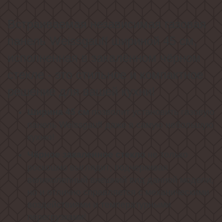
Встраиваемая независимая газовая
панель Weissgauff шириной 45 см,
исполненная в закалённом чёрном
стекле - это стильное и компактное
решение для вашей кухни!
позволит установить газовую
Ширина 45 см
панель Weissgauff даже в самую небольшую
кухню!
не только
Чёрное закаленное стекло
роскошно выглядит, подчеркивая
великолепный внешний вид данной модели,
но и отлично справляется с механическими
воздействиями и температурными
перегрузками!