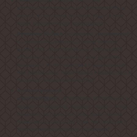
обеспечивает наивысшую безопасность: в
случае, если пламя погасло, подача газа
будет автоматически прекращена!
дополняют современный,
Рукоятки Hi-Tech
по-немецки выверенный облик модели.
Более того, конструктивные особенности
строения и расположения этих рукояток
защищают их от перегрева и деформации
при длительном термическом воздействии в
процессе приготовления еды!
Автоматический
независимо встроенный в
электроподжиг,
каждую из рукояток, позволит зажечь любую
конфорку за долю секунды, всего одним
нажатием и поворотом руки, не прибегая к
дополнительным приспособлениям!