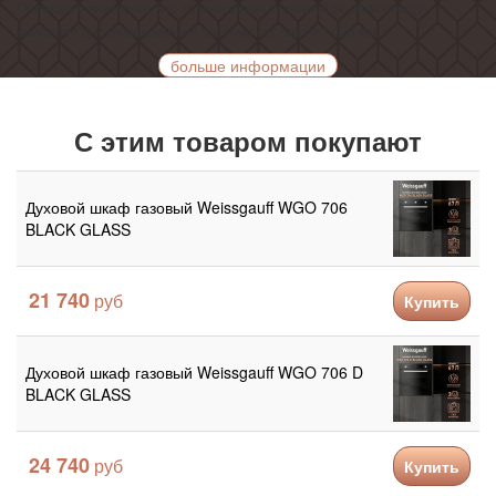
Обращаем внимание, что точная ширина данной модели между
наиболее выступающими её частями составляет 450 мм.
больше информации
С этим товаром покупают
Духовой шкаф газовый Weissgauff WGO 706
BLACK GLASS
21 740
Купить
Духовой шкаф газовый Weissgauff WGO 706 D
BLACK GLASS
24 740
Купить