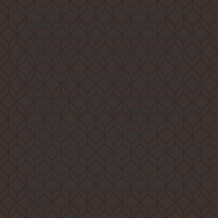
Решетки из высококачественного
это неизменное качество,
чугуна
надежность и долговечность, воплощенные
в каждой детали! А особая элегантность их
дизайна не только послужит отличным
дополнением к общему стилю варочной
панели, но и существенно облегчит очистку
и уход за ней. А благодаря особому
вниманию Weissgauff к каждой детали, вы
еще не раз оцените устойчивость и
эргономичность этих решеток!
мощностью 3,4 кВт, которая
WOK-конфорка
создаёт сразу три кольца пламени и
позволяет осуществить нагрев даже самой
крупногабаритной посуды в кратчайший
срок!
каждой конфорки
Газ-контроль