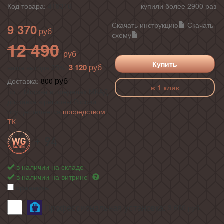
Код товара:
419316
купили более 2900 раз
Скачать инструкцию
Скачать
9 370
схему
12 490
Купить
3 120
ваша выгода 25%
Доставка:
800
в 1 клик
по г. Москва в пределах МКАД ,
доставка в регионы России
осуществляется
посредством
ТК
+ 94
в наличии на складе
в наличии на витрине
сравнить
Профессиональная установка:
3 600
руб.