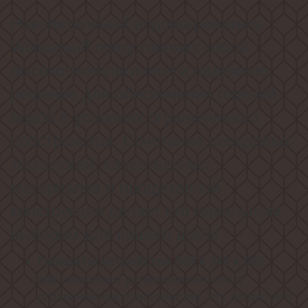
Накопительный водонагреватель
Weissgauff представляет собой
высокотехнологичное и надежное
решение для обеспечения горячей
водой в условиях ограниченного
пространства. Сочетание передовых
технологий, качественных
материалов и продуманной
конструкции делает его идеальным
выбором для вашего дома!
Габариты устройства 340 х 340 х 580
позволяют устанавливать его в
мм
ограниченном пространстве, что делает его