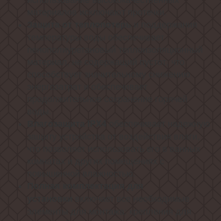
материалов исключают протечки.
и поддержания
Защита от теплопотерь
температуры воды обеспечивает
пенополиуретановый теплоизоляционный
материал, не содержащий пустот, что
способствует значительному снижению
энергозатрат и обеспечивает
продолжительное сохранение горячей
воды.
обеспечивает надежную
Влагозащита IPX4
защиту устройства от воздействия влаги,
что позволяет использовать его в ванных
комнатах и других помещениях с
повышенной влажностью.
Полная комплектация для
включает все необходимые
установки
элементы для монтажа: крепления для