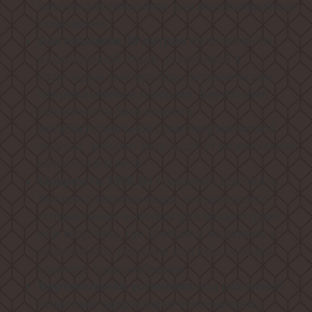
идеальным решением для малогабаритных
помещений.
изготовлен из
Бак объемом 30 литров
выскопрочной стали, устойчивой к
перепадам температуры, механическим
повреждениям и коррозии. Внутренняя
поверхность бака покрыта
антибактериальной стеклокерамической
эмалью, которая защищает от размножения
микроорганизмов.
позволяет достигать
Мощность 1500 Вт
быстрого нагрева воды, что делает его
оптимальным выбором для вашего дома
или квартиры, где требуется надежное и
экономичное решение для обеспечения
горячего водоснабжения.
над раковиной
Вертикальная установка
позволяет эффективно использовать