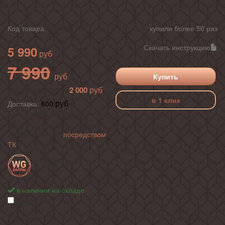
Код товара:
441218
купили более 50 раз
Скачать инструкцию
5 990
7 990
Купить
2 000
ваша выгода 25%
в 1 клик
Доставка:
600
по г. Москва в пределах МКАД ,
доставка в регионы России
осуществляется
посредством
ТК
+ 60
в наличии на складе
сравнить