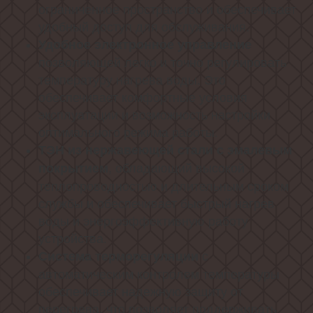
ограниченное пространство и обеспечивает
удобный доступ для обслуживания.
Удобное электронное управление
позволяющей легко и точно регулировать
температуру нагрева воды. Это
обеспечивает комфортные условия
эксплуатации и возможность настройки
оптимального режима работы.
ТЭН из нержавеющей стали с эмалевым
, обладающий высокой
покрытием
теплопроводностью и длительным сроком
службы и обеспечивает быстрый нагрев
воды и энергоэффективную работу
устройства.
с
Система терморегуляции
автоматическим контролем температуры
обеспечивает надежную защиту от
перегрева, что позволяет поддерживать