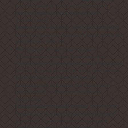
оптимальные условия эксплуатации и
минимизировать риск термических
повреждений.
– снижает энергопотребление,
Режим ЭКО
позволяя реально экономить электричество
без потери комфорта.
предотвращает
Магниевый анод
образование накипи и ржавчины, что
способствует более длительной и надежной
работе водонагревателя. Анод окисляется
вместо бака, что снижает риск его
повреждения, что также положительно
сказывается на функционировании
устройства.
гарантирует
Предохранительный клапан
безопасность, предотвращая избыточное
давление. Герметичная конструкция и
использование высококачественных