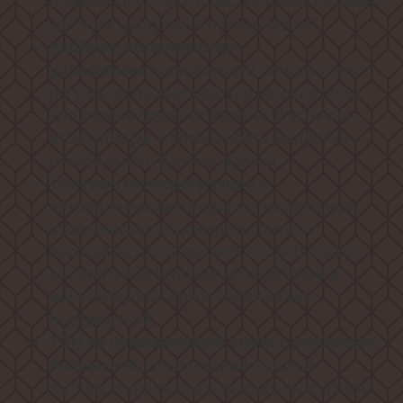
ограниченное пространство и обеспечивает
удобный доступ для обслуживания.
Удобное механическое
позволяющей легко и точно
управление
регулировать температуру нагрева воды.
Это обеспечивает комфортные условия
эксплуатации и возможность настройки
оптимального режима работы.
с
Система терморегуляции
автоматическим контролем температуры
обеспечивает надежную защиту от
перегрева, что позволяет поддерживать
оптимальные условия эксплуатации и
минимизировать риск термических
повреждений.
ТЭН из нержавеющей стали с эмалевым
, обладающий высокой
покрытием
теплопроводностью и длительным сроком