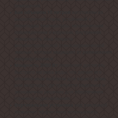
помещений.
изготовлен из
Бак объемом 10 литров
выскопрочной стали, устойчивой к
перепадам температуры, механическим
повреждениям и коррозии. Внутренняя
поверхность бака покрыта
антибактериальной стеклокерамической
эмалью, которая защищает от размножения
микроорганизмов.
позволяет достигать
Мощность 2000 Вт
быстрого нагрева воды, что делает его
оптимальным выбором для вашего дома
или квартиры, где требуется надежное и
экономичное решение для обеспечения
горячего водоснабжения.
над раковиной
Вертикальная установка
позволяет эффективно использовать