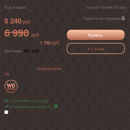
Код товара:
441220
купили более 50 раз
Скачать инструкцию
5 240
6 990
Купить
1 750
ваша выгода 25%
в 1 клик
Доставка:
600
по г. Москва в пределах МКАД ,
доставка в регионы России
осуществляется
посредством
ТК
+ 52
в наличии на складе
в наличии на витрине
сравнить