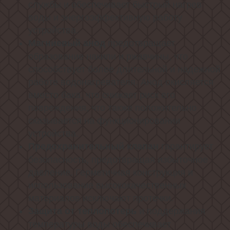
службы и обеспечивает быстрый нагрев
воды и энергоэффективную работу
устройства.
предотвращает
Магниевый анод
образование накипи и ржавчины, что
способствует более длительной и надежной
работе водонагревателя. Анод окисляется
вместо бака, что снижает риск его
повреждения, что также положительно
сказывается на функционировании
устройства.
гарантирует
Предохранительный клапан
безопасность, предотвращая избыточное
давление. Герметичная конструкция и
использование высококачественных
материалов исключают протечки.
и поддержания
Защита от теплопотерь
температуры воды обеспечивает