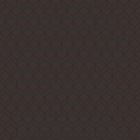
Накопительный водонагреватель
Weissgauff представляет собой
высокотехнологичное и надежное
решение для обеспечения горячей
водой в условиях ограниченного
пространства. Сочетание передовых
технологий, качественных
материалов и продуманной
конструкции делает его идеальным
выбором для вашего дома!
Габариты устройства 324 х 324 х 315
позволяют устанавливать его в
мм
ограниченном пространстве, что делает его
идеальным решением для малогабаритных