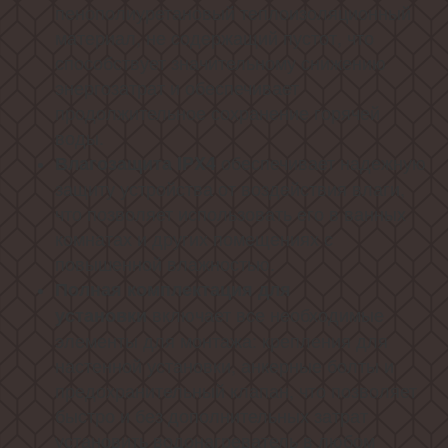
пенополиуретановый теплоизоляционный
материал, не содержащий пустот, что
способствует значительному снижению
энергозатрат и обеспечивает
продолжительное сохранение горячей
воды.
обеспечивает надежную
Влагозащита IPX4
защиту устройства от воздействия влаги,
что позволяет использовать его в ванных
комнатах и других помещениях с
повышенной влажностью.
Полная комплектация для
включает все необходимые
установки
элементы для монтажа: крепления для
настенной установки, анкерные болты и
предохранительный клапан, что позволяет
быстро и без дополнительных затрат
установить водонагреватель в любом