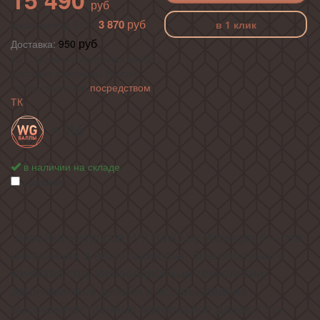
3 870
ваша выгода 25%
в 1 клик
Доставка:
950
по г. Москва в пределах МКАД ,
доставка в регионы России
осуществляется
посредством
ТК
+ 116
в наличии на складе
сравнить
Линейка матрасов PATRINO by Weissgauff— это
инвестиция в ваше здоровье, благополучие и
качество сна. Инновационные технологии,
эргономичный дизайн и использование
высококачественных материалов делают эту