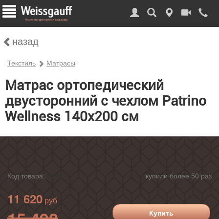
назад
Текстиль
Матрасы
Матрас ортопедический
двусторонний с чехлом Patrino
Wellness 140х200 см
Код товара:
443379
купили более 50 раз
11 620
15 490
Купить