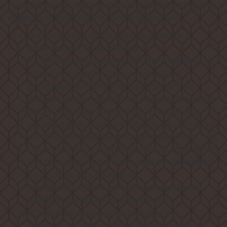
линейку идеальным выбором для тех, кто ценит
комфорт и заботится о своём здоровье!
Высокопрочный жаккардовый чехол с
технологией термостежки.
7-зональный независимый пружинный блок
повторяет изгибы тела и правильно
распределяет нагрузку на позвоночник.
500 усиленных пружин на каждое спальное
место работают автономно и бесшумно,
минимизируя передачу движений партнера.
Ортопедический эффект для здорового сна.
Пена Эко Форм с анатомическим эффектом
повторяет контуры тела, снижает давление
на суставы и позвоночник.
Аэрофайбер Люкс для дополнительного
комфорта и мягкости вашего сна.
Усиленный короб по периметру из
монолитной пены повышенной прочности