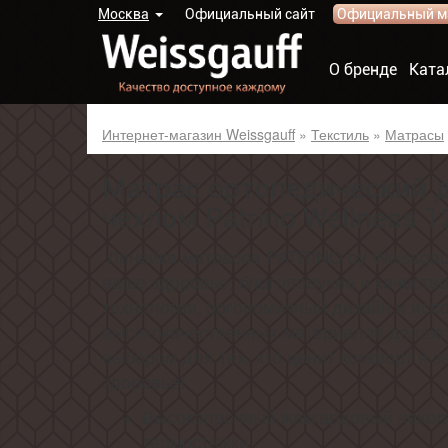
Москва
Официальный сайт
Официальный м
О бренде
Ката
Интернет-магазин Weissgauff
»
Текстиль
»
Матрасы
Матрас ортопедический 
чехлом Patrino Wellness 
Линейка матрасов PATRINO by Weissgau
ваше здоровье, благополучие и качеств
технологии, эргономичный дизайн и исп
высококачественных материалов делают
выбором для тех, кто ценит комфорт и з
здоровье!
Высокопрочный жаккардовый чехол 
термостежки.