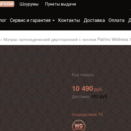
агазин
Шоурумы
Пункты выдачи
лог
Сервис и гарантия
Контакты
Доставка
Оплата
Д
»
Матрас ортопедический двусторонний с чехлом Patrino Wellness 
двусторонний с
120х200 см
ff— это инвестиция в
Код товара:
443378
о сна. Инновационные
10 490
ользование
 эту линейку идеальным
Доставка:
950
по г. Москва в пределах МКАД 
аботится о своём
в регионы России осуществля
посредством ТК
с технологией
+ 105