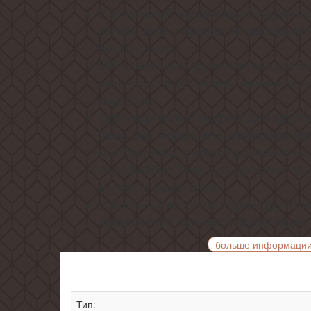
7-зональный независимый пружинны
изгибы тела и правильно распредел
позвоночник.
500 усиленных пружин на каждое с
автономно и бесшумно, минимизиру
партнера.
Ортопедический эффект для здоров
Пена Эко Форм с анатомическим эф
контуры тела, снижает давление на 
Аэрофайбер Люкс для дополнитель
мягкости вашего сна.
Усиленный короб по периметру из 
повышенной прочности продлевает 
больше информаци
Тип: