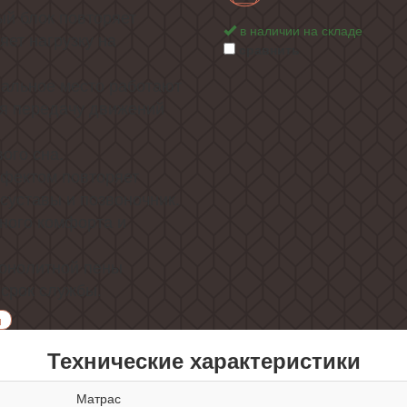
й блок повторяет
в наличии на складе
яет нагрузку на
сравнить
пальное место работают
я передачу движений
ого сна.
фектом повторяет
суставы и позвоночник.
ного комфорта и
монолитной пены
срок службы.
и
Технические характеристики
Матрас