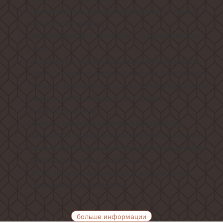
Беременность, период менструации, первые 3
месяца после родов;
Заболевания вен, тромбозы, лимфатических
узлов;
Остеопороз, грыжи, вывихи межпозвонковых
дисков, недавние операции (менее 3 месяцев);
Раковые заболевания, кисты, новообразования;
Камни в желчном пузыре или почках;
Эпилепсия, диабет;
Наличие кардиостимулятора, протезов,
имплантов, металлических пластин, спирали;
Кожные заболевания и аллергия, повышенная
чувствительность к вибрации;
ОРВИ, плохое самочувствие, алкогольное/
наркотическое опьянение.
больше информации