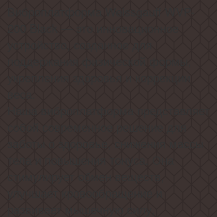
Виброплатформа Weissgauff WVP-
200 Black — это инновационное
устройство, созданное для
поддержания физической формы,
укрепления здоровья и коррекции
веса.
Наша виброплатформа представляет
собой современное решение для
заботы о здоровье, снижения массы
тела и повышения тонуса. Она
стимулирует обмен веществ,
улучшает кровообращение и
развивает мышечную силу,