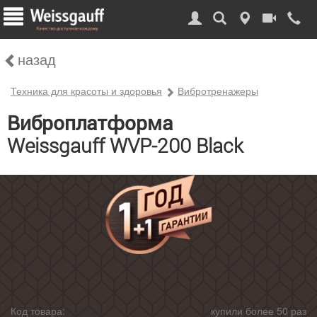
назад
Техника для красоты и здоровья
Вибротренажеры
Виброплатформа
Weissgauff WVP-200 Black
Код товара:
442526
купили более 50 раз