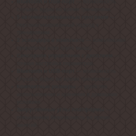
— возможность
Bluetooth и USB‑порт
слушать аудио во время тренировки.
—
5 автоматизированных программ
персонализированный подход к
тренировкам.
— комплексная
2 эспандера в комплекте
проработка всех групп мышц.
—
Сенсорное управление с дисплеем
точная настройка параметров.
— возможность
Bluetooth и USB‑порт
слушать аудио во время тренировки.
— удобство
Компактные размеры
использования и хранения в домашних
условиях.
—
Закруглённые углы платформы
повышенная безопасность во время
занятий.