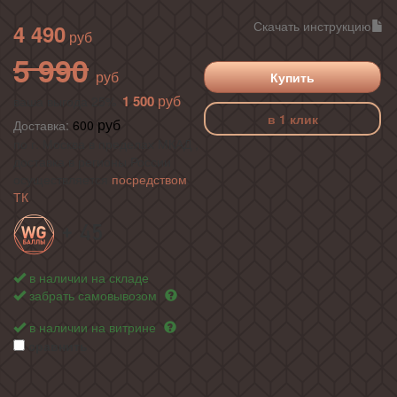
Скачать инструкцию
4 490
5 990
Купить
1 500
ваша выгода 25%
в 1 клик
Доставка:
600
по г. Москва в пределах МКАД ,
доставка в регионы России
осуществляется
посредством
ТК
+ 45
в наличии на складе
забрать самовывозом
в наличии на витрине
сравнить