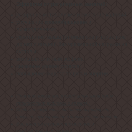
Эффекты от регулярных занятий:
ускорение метаболизма и сжигание калорий;
улучшение кровообращения и
лимфодренажа;
укрепление мышц (от бицепсов и трицепсов
до икр и ягодиц) без чрезмерной нагрузки на
суставы;
антицеллюлитный эффект;
снижение уровня стресса;
повышение общего тонуса и энергии.
Противопоказания (перед использованием
проконсультируйтесь с врачом):
Сердечно-сосудистые заболевания (инфаркт,
инсульт, шунтирование в анамнезе), гипертония;
Воспаления внутренних органов и
соединительных тканей;