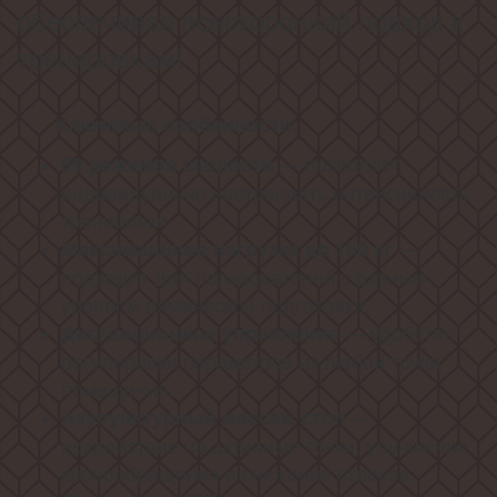
обеспечивая всесторонний подход к
тренировкам!
Ключевые особенности:
— позволяет
99 режимов скорости
индивидуально настраивать интенсивность
тренировки.
—
Максимальная нагрузка до 150 кг
подходит для пользователей с разным
уровнем физической подготовки.
— удобство
Дистанционное управление
регулировки параметров из любой точки
помещения.
—
Акупунктурный массаж стоп
воздействие на активные точки, улучшение
кровообращения и снижение стресса.