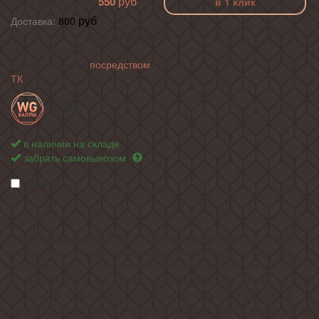
550
ваша выгода 25%
в 1 клик
Доставка:
800
по г. Москва в пределах МКАД ,
доставка в регионы России
осуществляется
посредством
ТК
+ 16
в наличии на складе
забрать самовывозом
сравнить
Угольный фильтр от Weissgauff гарантирует качественную
очистку воздуха в режиме рециркуляции. При прохождении
через гранулы активированного угля, содержащихся в
активной части фильтра, воздушная масса эффективно
очищается от всех нежелательных запахов и возвращается
обратно в помещение, сохраняя ваше здоровье и делая