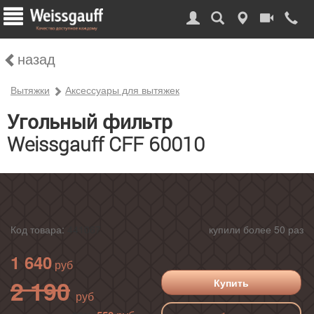
назад
Вытяжки
Аксессуары для вытяжек
Угольный фильтр
Weissgauff CFF 60010
Код товара:
441067
купили более 50 раз
1 640
2 190
Купить