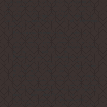
пребывание на кухне значительно более комфортным.
Обратите внимание, что в зависимости от используемой
модели вашей вытяжки может потребоваться 1 либо 2
угольных фильтра для корректного функционирования в
режиме рециркуляции. Пожалуйста, уточняйте информацию
перед приобретением.
Работа в режиме рециркуляции
- эффективно
используйте вашу вытяжку без необходимости
дополнительного проектирования элементов отвода
воздуха из помещения, а также в ситуации отсутствия
системы центральной вентиляции.
Качественное удаление запахов
достигается
благодаря использованию инновационных гранул
активированного угля, освобождающих проходящий
через них воздух от всех примесей
Простота установки
- монтаж угольного фильтра в
корпус вашей вытяжки занимает считанные секунды и не
требует использования дополнительных инструментов
Ценовая доступность
является одним из основных
принципов философии Weissgauff: в данном случае,
установка угольного фильтра позволит добиться
действительно достойного уровня очистки воздуха в