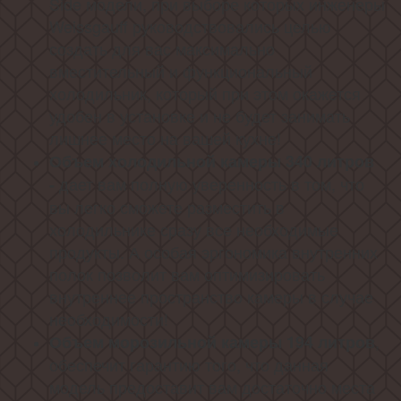
Side модели, при выборе которых инженеры
Weissgauff руководствовались целью
создать для вас максимально
вместительный и функциональный
холодильник, который при этом окажется
удобен в установке и не будет занимать
лишнее место на вашей кухне!
Объем холодильной камеры 340 литров
дает вам полную уверенность в том, что
-
вы легко сможете разместить в
холодильнике сразу все необходимые
продукты. А особая эргономика внутренних
полок позволит вам оптимизировать
внутреннее пространство камеры в случае
необходимости!
,
Объем морозильной камеры 194 литров
обеспечит гарантию того, что данная
модель предоставит вам достаточно места