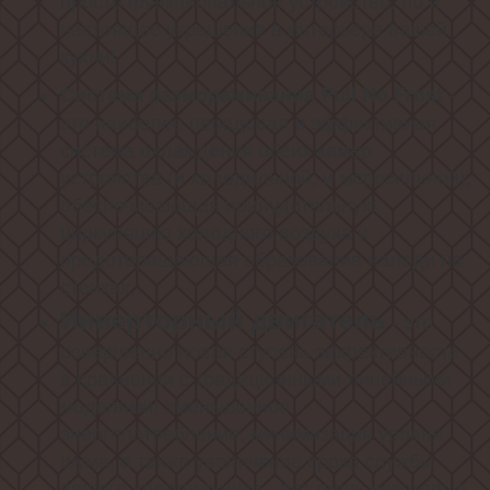
просто функциональное устройство, но и
настоящее украшение в интерьере вашей
кухни!
-
Система размораживания Full No Frost
это наиболее передовая и эффективная
система охлаждения обеих камер
устройства (и холодильной, и морозильной),
обеспечивающая принудительную
циркуляцию холодного воздуха и
предотвращающая образование наледи на
стенках.
Инверторный двигатель
- это
совершенно новая ступень эффективности
в сравнении с традиционными линейными
моделями! Уменьшенное
энергопотребление, минимизация уровня
шума, а также увеличение срока службы
вашего холодильника - вот лишь некоторые