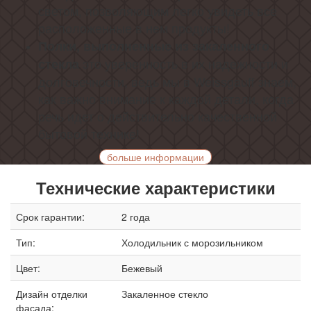
светом, позволяющим легко увидеть все
расположенные в нем продукты!
Полки, выполненные из закаленного
это уверенность в их надежности и
стекла
долговечности, ведь мы в Weissgauff знаем,
как важно внимание к каждой детали, когда
речь идет о действительно качественной
бытовой технике!
больше информации
Технические характеристики
Срок гарантии:
2 года
Тип:
Холодильник с морозильником
Цвет:
Бежевый
Дизайн отделки
Закаленное стекло
фасада: