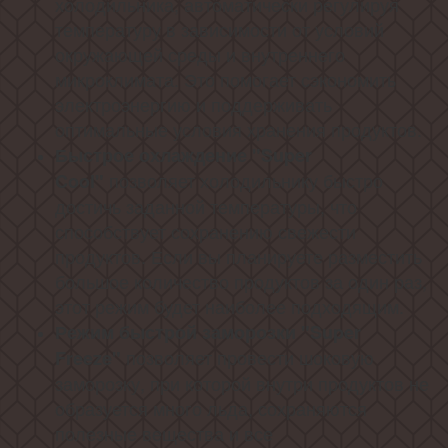
холодильника, автоматически регулируя
температуру в зависимости от условий
окружающей среды и внутреннего
микроклимата. Это помогает сэкономить
электроэнергию и поддерживать
оптимальные условия хранения продуктов.
Быстрое охлаждение "Super
позволяет холодильнику быстро
Cool"
достичь заданной температуры, что
способствует сохранению свежести
продуктов. Если вы планируете разместить
большое количество продуктов за один раз,
этот режим будет наиболее подходящим.
Режим быстрой заморозки "Super
позволяет провести шоковую
Freeze"
заморозку, при которой внутри продуктов не
образуется много льда, сохраняются
полезные вещества и все