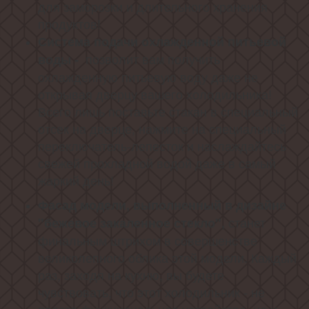
для заморозки и длительного хранения
продуктов!
Система подачи охлажденной питьевой
позволит вам получить
воды -
охлажденную питьевую воду даже не
открывая дверцу вашего холодильника!
Всего лишь поставьте стакан в специальный
отсек на дверце, нажмите на специальный
переключатель-лепесток и наслаждайтесь
свежей прохладной водой даже в самый
жаркий день!
Фасад модели, выполненный в дизайне
станет
"бежевое закаленное стекло",
финальным штрихом в совершенстве
великолепного облика этой модели. Каждый
раз, заходя на кухню, вы будете
чувствовать, что этот холодильник - не