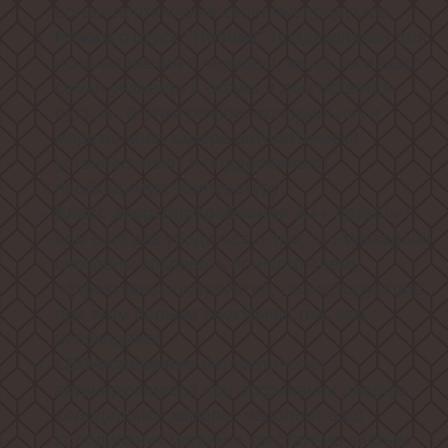
органолептические свойства продуктов.
предназначен для
Режим отпуск "Holiday"
использования в периоды, когда вы и ваша
семья уезжаете в отпуск и дом остаётся
пустым. В этом режиме холодильник и
морозильная камера автоматически
устанавливают и поддерживают
необходимую температуру.
позволит
Класс энергопотребления А++
вам еще раз убедиться в том, что Weissgauff
способны создавать по-настоящему
эффективные устройства, не расходующие
при этом больше электричества, чем
необходимо!
автоматически
LED-освещение
активирующееся при открывании дверцы
холодильной камеры, наполнит ваш
холодильник мягким и кристально чистым