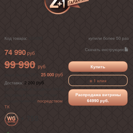
Код товара:
439688
купили более 50 раз
Скачать инструкцию
74 990
99 990
Купить
25 000
ваша выгода 25%
в 1 клик
Доставка:
2 200
по г. Москва в пределах МКАД ,
Распродажа витрины
доставка в регионы России
64990 руб.
осуществляется
посредством
ТК
+ 750