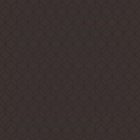
из преимуществ, которые дает инверторная
технология в этом замечательном
устройстве от Weissgauff.
Удобное сенсорное управление с
- это
крупным цифровым дисплеем
настоящая гордость Weissgauff, ведь оно не
только является интуитивно понятным, но и
великолепно реагирует на прикосновения с
первого нажатия даже в том случае, если
руки влажные или прохладные.
— это дезодорирующий
Фильтр Nano Ag+
фильтр, который борется с неприятными
запахами и уничтожает бактерии, создавая
более свежий и безопасный микроклимат
внутри холодильника.
Интеллектуальный режим
обеспечивает оптимальную работу
"Smart"