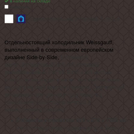
в наличии на складе
сравнить
Профессиональная установка:
5 250
руб.
Отдельностоящий холодильник Weissgauff,
выполненный в современном европейском
дизайне Side-by-Side,
в бежевом
цвете
,
обладающий полной системой
размораживания Full No Frost и полностью
электронным управлением - это соотношение
фантастической вместительности, безупречной
эргономики внутреннего пространства,
технологического совершенства и
великолепного дизайна!
Габариты устройства 913 х 670 х 1785 мм
это оптимальные параметры для Side-by-
-