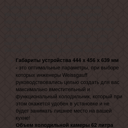
Отдельностоящий компакт-холодильник
Weissgauff, выполненный в белом цвете,
обладающий великолепной эргономичностью
при компактных размерах, а также надежным
электромеханическим управлением, — это
настоящее воплощение основного принципа
Weissgauff «Качество, доступное каждому»!
Габариты устройства
444
х 456 х 639 мм
это оптимальные параметры, при выборе
-
которых инженеры Weissgauff
руководствовались целью создать для вас
максимально вместительный и
функциональный холодильник, который при
этом окажется удобен в установке и не
будет занимать лишнее место на вашей
кухне!
Объем холодильной камеры 62 литра