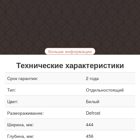
Перенавешиваемые двери
самостоятельно выбрать, в какую сторону
будет осуществляться открывание
холодильника, что особенно важно при
планировании его размещения на кухне!
больше информации
Технические характеристики
Срок гарантии:
2 года
Тип:
Отдельностоящий
Цвет:
Белый
Размораживание:
Defrost
Ширина, мм:
444
Глубина, мм:
456