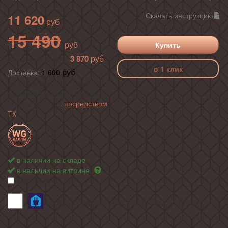
Скачать инструкцию
11 620
15 490
Купить
3 870
ваша выгода 25%
в 1 клик
Доставка:
1 600
по г. Москва в пределах МКАД ,
доставка в регионы России
осуществляется
посредством
ТК
+ 116
в наличии на складе
в наличии на витрине
сравнить
Профессиональная установка:
2 490
руб.