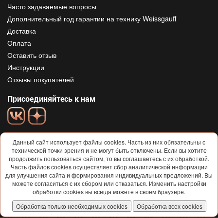
Часто задаваемые вопросы
Дополнительный год гарантии на технику Weissgauff
Доставка
Оплата
Оставить отзыв
Инструкции
Отзывы покупателей
Присоединяйтесь к нам
Данный сайт использует файлы cookies. Часть из них обязательны с
технической точки зрения и не могут быть отключены. Если вы хотите
продолжить пользоваться сайтом, то вы соглашаетесь с их обработкой.
Часть файлов cookies осуществляет сбор аналитической информации
для улучшения сайта и формирования индивидуальных предложений. Вы
© 2013-2026
Weissgauff
Все права защищены
можете согласиться с их сбором или отказаться. Изменить настройки
Условия использования и политика конфиденциальности
обработки cookies вы всегда можете в своем браузере.
Договор-ОФЕРТА
Обработка только необходимых cookies
Обработка всех cookies
Согласие на обработку персональных данных