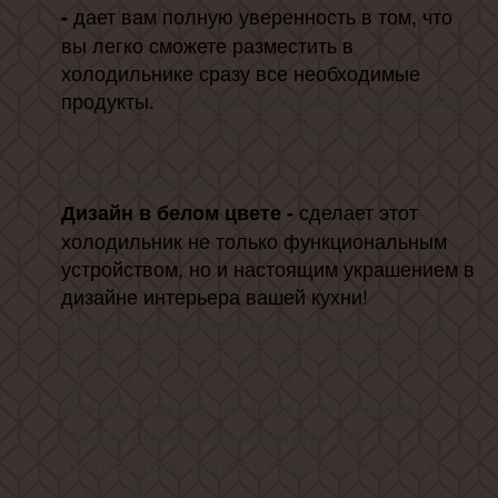
дает вам полную уверенность в том, что
-
вы легко сможете разместить в
холодильнике сразу все необходимые
продукты.
А особая эргономика внутренних
полок позволит вам оптимизировать
внутреннее пространство камеры в случае
необходимости!
сделает этот
Дизайн в белом цвете -
холодильник не только функциональным
устройством, но и настоящим украшением в
дизайне интерьера вашей кухни!
- не
Электромеханическое управление
только обеспечит высокую надежность и
удобство в работе с данным
холодильником, но и будет интуитивно
понятно даже пользователю, не
работавшему ранее с подобной бытовой
техникой!