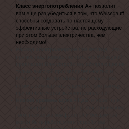
позволит
Класс энергопотребления А+
вам еще раз убедиться в том, что Weissgauff
способны создавать по-настоящему
эффективные устройства, не расходующие
при этом больше электричества, чем
необходимо!
- это
Расход электроэнергии 110 кВт/год
прямое подтверждение того, что Weissgauff
предлагает Вам устройство, обладающее не
только высокой производительностью и
великолепным дизайном, но и способное
помочь вам ощутить существенную выгоду
при оплате счетов за электроэнергию!
откроет для
Низкий уровень шума 41 дБ
вас совершенно с новой стороны понимание
того, насколько комфортной и бесшумной
может быть работа этого устройства!
позволят вам