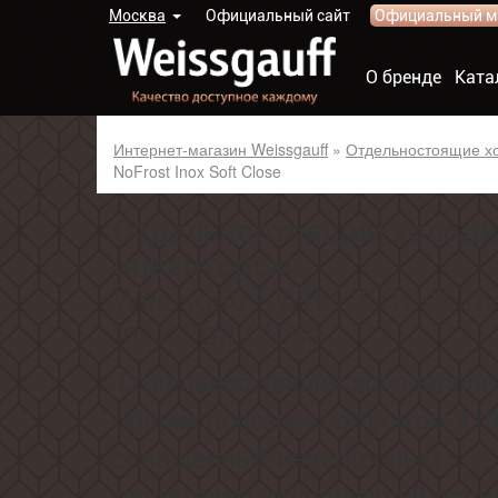
Москва
Официальный сайт
Официальный м
О бренде
Ката
Интернет-магазин Weissgauff
»
Отдельностоящие х
NoFrost Inox Soft Close
Отдельностоящий холоди
инвертором
Weissgauff WRK 2010 D Inv
Inox Soft Close
Отдельностоящий холодильник 
общим полезным объемом 419
оснащенный инверторным
двигателем,
обладающий полн