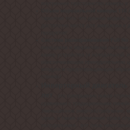
внутреннее пространство камеры в 
Объем морозильной камеры 110 
гарантию того, что данная модель 
достаточно места для заморозки и 
продуктов!
Система размораживания Full No 
передовая и эффективная система
камер устройства (и холодильной, и
обеспечивающая принудительную ц
воздуха и предотвращающая образ
стенках!
Инверторный двигатель 
лет
- это совершенно новая ступе
сравнении с традиционными линей
Уменьшенное энергопотребление, 
шума, а также увеличение срока сл
холодильника - вот лишь некоторые