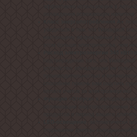
эффективно использована в летний
охлаждения освежающих напитков.
поз
Класс энергопотребления А+
убедиться в том, что Weissgauff сп
настоящему эффективные устройст
этом больше электричества, чем не
Расход электроэнергии 345 кВт/г
подтверждение того, что Weissgauf
устройство, обладающее не только
производительностью и великолепн
способное помочь вам ощутить сущ
оплате счетов за электроэнергию!
в холодильнике
Функция «Отпуск»
оптимизации энергопотребления и 
продуктов в период вашего длитель
, автоматически а
LED-освещение
открывании дверцы холодильной к