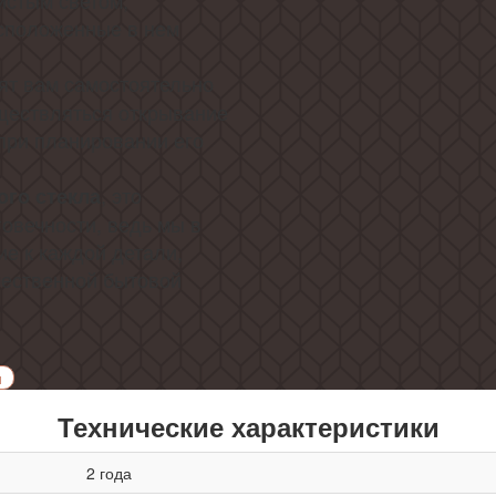
истым светом,
сположенные в нем
ят вам самостоятельно
уществляться открывание
при планировании его
, это
ого стекла
говечности, ведь мы в
ие к каждой детали,
ачественной бытовой
и
Технические характеристики
2 года