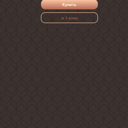
Купить
в 1 клик
, доставка
ется
ая установка:
2 490
руб.