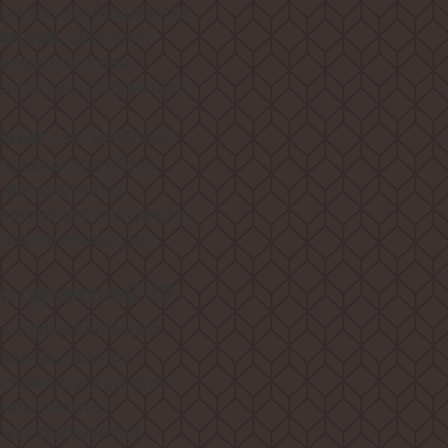
случае необходимости!
, обеспечит
литров
предоставит вам
длительного хранения
- это наиболее
Frost
 охлаждения обеих
 морозильной),
иркуляцию холодного
ование наледи на
с гарантией 10
нь эффективности в
ными моделями!
минимизация уровня
ужбы вашего
 из преимуществ,