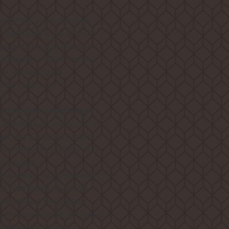
это поистине
г/сутки
ющий вам с легкостью
сразу большой объем
оказатель обусловлен
 по-настоящему
е которых вы
ы!
с крупным цифровым
 Weissgauff, ведь оно не
ым, но и великолепно
ого нажатия даже в том
охладные.
дильнике обеспечивает
за счет непрерывной
полезна в ситуациях,
дильник блюда, которые
атуры или может