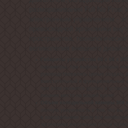
размораживания Full No Frost 
электронным управлением - э
превосходной эргономики внут
пространства, технологическо
великолепия внешнего дизайна
Габариты устройства 60 х 66 х 20
параметры, при выборе которых ин
руководствовались целью создать 
вместительный и функциональный х
при этом окажется удобен в установ
лишнее место на вашей кухне!
Объем холодильной камеры 309 
полную уверенность в том, что вы 
в холодильнике сразу все необходи
эргономика внутренних полок позво