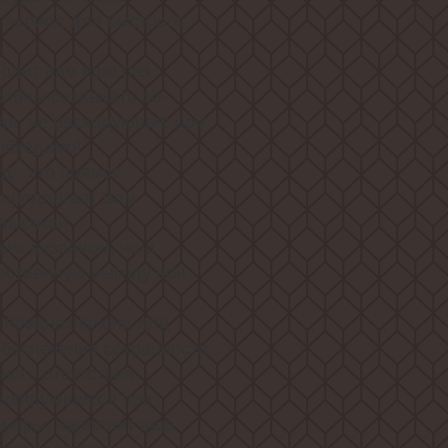
 период для быстрого
волит вам еще раз
особны создавать по-
ва, не расходующие при
обходимо!
- это прямое
од
f предлагает Вам
 высокой
ым дизайном, но и
ественную выгоду при
 предназначена для
обеспечения сохранности
ного отсутствия.
ктивирующееся при
амеры, наполнит ваш