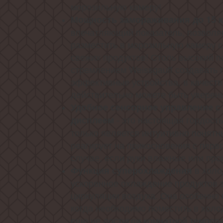
морозильную камеру!
Мощность замораживания до 15 к
впечатляющий показатель, позволя
разместить в морозильную камеру 
свежих продуктов! Столь высокий п
стремлением Weissgauff создавать
эффективные устройства, в качеств
действительно можете быть уверен
Удобное сенсорное управление 
- это настоящая гордость
дисплеем
только является интуитивно понятн
реагирует на прикосновения с перв
случае, если руки влажные или пр
в холо
Функция суперохлаждения
ускоренное охлаждение продуктов 
циркуляции воздуха. Она особенно 
когда необходимо поместить в холо
еще не достигли комнатной темпер