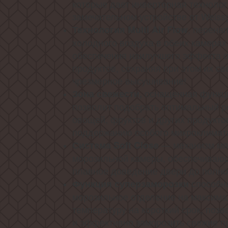
которые дает инверторная технолог
замечательном устройстве от Weissg
, перена
Технология Multi Air Flow
холодного воздуха в обеих камерах
обеспечения наилучшего эффекта
продуктов, сохраняя при этом их с
чрезмерное высушивание!
оснащенная функци
Зона свежести,
позволит подобрать оптимальный р
овощей, фруктов и других продукто
поддержанию особого микроклимат
— механизм мяг
Система Soft Close
морозильной камеры, обеспечиваю
плавное доведение двери до полно
способн
Функция суперзаморозки
морозильное отделение на максима
температуру на короткий срок, поз
и эффективно заморозить свежие п