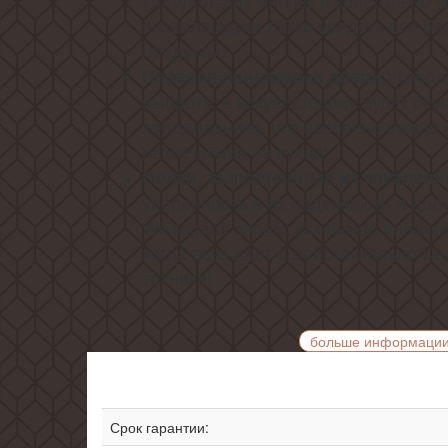
холодильник мягким и кристально ч
позволяющим легко увидеть все ра
продукты!
позвол
Перенавешиваемые двери
выбрать, в какую сторону будет ос
холодильника, что особенно важно 
размещения на кухне!
Полки, выполненные из закаленн
уверенность в их надежности и дол
Weissgauff знаем, как важно вниман
когда речь идет о действительно к
технике!
больше информаци
Срок гарантии: