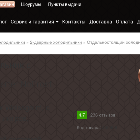
агазин
Шоурумы
Пункты выдачи
лог
Сервис и гарантия
Контакты
Доставка
Оплата
Д
олодильники
»
2-дверные холодильники
»
Отдельностоящий холодил
льник с
erter NoFrost
Weissgauff, с
4.7
236
отзывов
 литров,
Код товара:
440909
ой системой