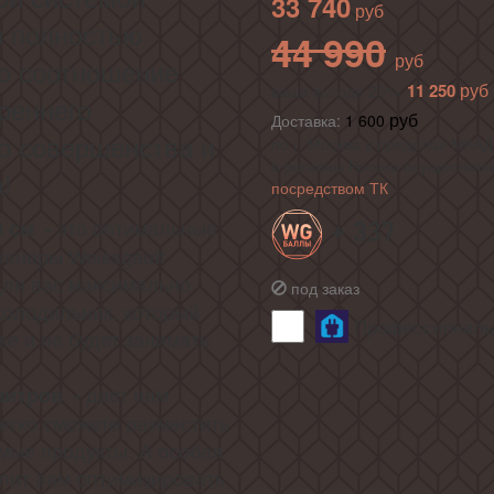
33 740
и полностью
44 990
то соотношение
11 250
ваша выгода 25%
реннего
Доставка:
1 600
го совершенства и
по г. Москва в пределах МКАД 
в регионы России осуществля
!
посредством ТК
это оптимальные
3 см -
+ 337
женеры Weissgauff
для вас максимально
под заказ
олодильник, который
Профессиональн
ке и не будет занимать
дает вам
литров -
легко сможете разместить
мые продукты. А особая
лит вам оптимизировать