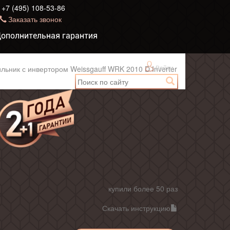
+7 (495) 108-53-86
Заказать звонок
ополнительная гарантия
Войти
ьник с инвертором Weissgauff WRK 2010 D Inverter
купили более 50 раз
Скачать инструкцию