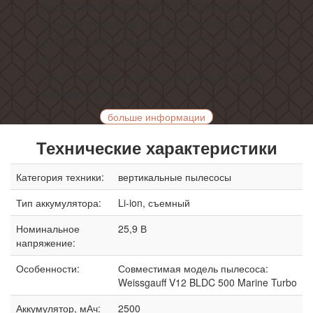
пылесоса Weissgauff V12. Освободите
больше времени для более важных дел,
доверившись надежной работе вашего
пылесоса. С новым аккумулятором уборка
станет проще, а ваш дом всегда будет
чистым и уютным.
больше информации
Технические характеристики
Категория техники:
вертикальные пылесосы
Тип аккумулятора:
Li-ion, съемный
Номинальное
25,9 В
напряжение:
Особенности:
Совместимая модель пылесоса:
Weissgauff V12 BLDC 500 Marine Turbo
Аккумулятор, мАч:
2500