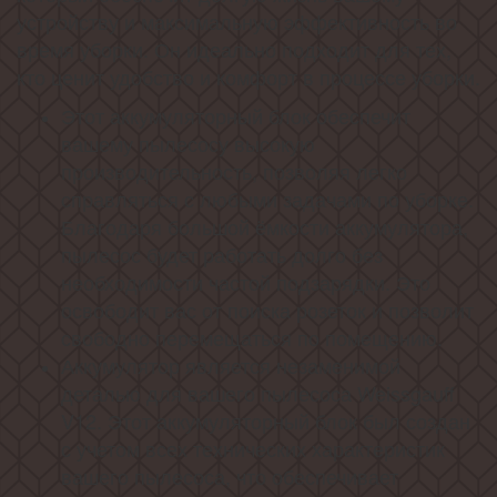
устройству и максимальную эффективность во
время уборки. Он идеально подходит для тех,
кто ценит удобство и комфорт в процессе уборки.
Этот аккумуляторный блок обеспечит
вашему пылесосу высокую
производительность, позволяя легко
справляться с любыми задачами по уборке.
Благодаря большой ёмкости аккумулятора,
пылесос будет работать долго без
необходимости частой подзарядки. Это
освободит вас от поиска розеток и позволит
свободно перемещаться по помещению.
Аккумулятор является незаменимой
деталью для вашего пылесоса Weissgauff
V12. Этот аккумуляторный блок был создан
с учетом всех технических характеристик
вашего пылесоса, что обеспечивает