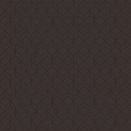
идеальную совместимость и высокую
производительность. Его большая ёмкость
позволяет пылесосу работать долго без
частой подзарядки, что избавляет вас от
необходимости искать розетки и дает
свободу перемещения по помещению. С
этим блоком уборка станет более
эффективной и быстрой, а ваше время
будет использовано более рационально.
Новый аккумулятор, изготовленный с
использованием современных технологий и
прецизионной сборки, обеспечит
длительный срок службы. Это превосходное
решение для тех, кто стремится
поддерживать идеальную чистоту в доме,
не затрачивая лишних усилий и времени.
Не упустите шанс облегчить свою жизнь с
новым аккумулятором для вертикального