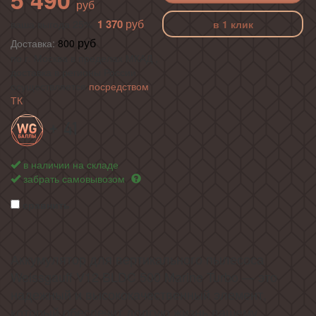
1 370
ваша выгода 25%
в 1 клик
Доставка:
800
по г. Москва в пределах МКАД ,
доставка в регионы России
осуществляется
посредством
ТК
+ 41
в наличии на складе
забрать самовывозом
сравнить
Аккумулятор для вертикального пылесоса
Weissgauff V12 BLDC 500 Marine Turbo — это
надежный и высококачественный элемент,
который обеспечит долгую жизнь вашему