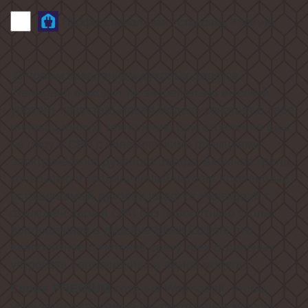
Профессиональная установка:
3 300
руб.
С новым поколением духовых шкафов
Weissgauff выходит на запредельно высокий
уровень качества! Новая модель сочетает в себе
инновационную технологию приготовления еды
на пару и СВЧ с классическими функциями
электрического духового шкафа, включая гриль,
конвекцию и традиционный нагрев!
Компактный
встраиваемый духовой шкаф от Weissgauff с
функцией пара и СВЧ без поворотного стола,
воплощенная в дизайне Black Edition- это
невероятное сочетание сразу трёх отдельных
устройств,воплощённое в одной модели!
создана Weissgauff, чтобы
Серия PREMIUM
удовлетворить самые взыскательные запросы