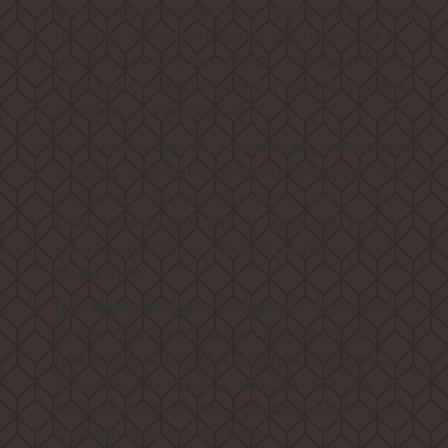
использования масла, а также рыба и мясо
на пару, исполненные на ресторанном
уровне прямо у вас дома - теперь всё это
становится реальностью с новым духовым
шкафом от Weissgauff!
Сочетание гриля, конвекции, микроволн
позволяет готовить блюда на любом
и пара,
из доступных режимов: СВЧ, СВЧ + пар,
СВЧ + конвекция, СВЧ + двойной гриль +
конвекция, СВЧ + нижний нагрев +
конвекция!
позволяет
Биокерамическое покрытие
реализовать настоящий 3D-нагрев без
поворотного стола, сохраняя при этом в
продуктах витамины, минералы и другие
полезные вещества и расходуя при этом
гораздо меньше энергии!