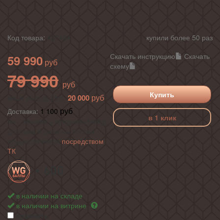
Код товара:
437404
купили более 50 раз
Скачать инструкцию
Скачать
59 990
схему
79 990
Купить
20 000
ваша выгода 25%
Доставка:
1 100
в 1 клик
по г. Москва в пределах МКАД ,
доставка в регионы России
осуществляется
посредством
ТК
+ 600
в наличии на складе
в наличии на витрине
сравнить