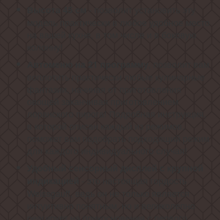
- позволит установить эту
Высота 45 см
модель практически в любое удобное место
на вашей кухне, в том числе и в боковую
колонну!
, позволит вам
Автоменю на 21 программу
воплотить практически любые кулинарные
фантазии, начиная от приготовления
овощей заканчивая приготовлением
лоранского пирога! Подробная инструкция,
в которой описан каждый из режимов,
поможет вам подобрать подходящий режим
для каждого индивидуального случая!
Удобный сенсорный дисплей с крупной
- это настоящая гордость
индикацией
Weissgauff, ведь он не только является
интуитивно понятным, но и великолепно
реагирует на прикосновения с первого