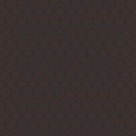
нажатия даже в том случае, если руки
влажные или прохладные.
Панель управления, выполненная из
- станет финальным
закаленного стекла
штрихом в совершенстве великолепного
дизайна этой модели. Каждый раз,
взаимодействуя с духовым шкафом от
Weissgauff, вы будете в полной мере
ощущать, как он способен нагревать не
только еду, но и согревать душу, став
настоящим сердцем вашего уютного
домашнего очага.
- эффективная
Блокировка от детей
защита от незапланированной активации
устройства, например, в результате
случайного нажатия во время уборки или
попытки включения прибора детьми.