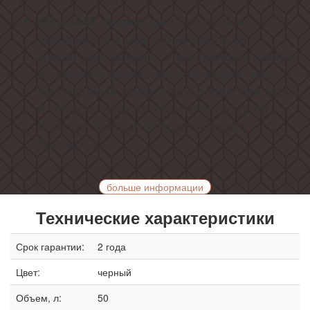
дает вам полную
Объем
50
литров
уверенность в том, что несмотря на
компактные размеры этого духового шкафа,
вы сможете разместить в нем сразу весь
необходимый объем пищи, порадовав себя
и своих близких изысканными блюдами,
приготовленными в духовом шкафу
Weissgauff!
больше информации
Технические характеристики
Срок гарантии:
2 года
Цвет:
черный
Объем, л:
50