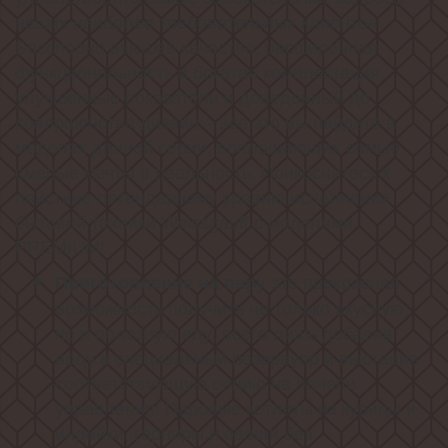
наших наиболее требовательных клиентов.
Бесспорно высшее качество, расширенная
функциональность и богатая комплектация,
улучшенные показатели и доведенный до
совершенства дизайн – все это вы найдете в
моделях данной серии, воплощающих самые
смелые мечты в реальность. Прикоснитесь к
поистине легендарному уровню исполнения
бытовой техники Weissgauff с моделями
PREMIUM!
это прекрасная
Приготовление на пару
возможность получить не только вкусную,
но и полезную еду, всего лишь добавив
воду в специальный резервуар и выставив
соответствующую опцию на панели
управления! Паровые котлеты из курицы и
индейки, гарниры и овощи без