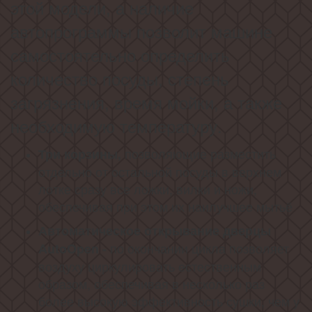
этой модели, а наличие
автопрограммы позволит машине
самостоятельно определить
количество посуды, степень
загрязнения, время мойки, а также
необходимую температуру.
позволяющие разместить
Три корзины,
отдельно от остальной посуды в верхнем
лотке сразу все ложки, вилки и ножи,
обеспечивая при этом их наилучшее мытьё
Автоматическое открывание дверцы
по окончании цикла позволяет
AutoOpen -
воздуху циркулировать естественным
образом, обеспечивая в несколько раз
более высокую эффективность сушки, чем у