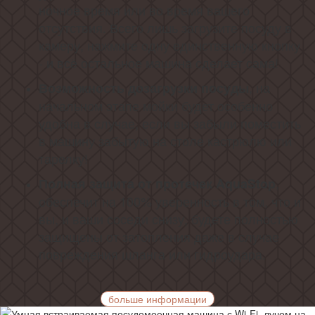
ночное время или во время вашего
отсутствия. Всего лишь загрузите посуду в
камеру, нажмите одну единственную кнопку
- и всё остальное машина сделает сама!
, на
Возможность дозагрузки посуды
начальном этапе мойки будет особенно
удобна в случае, если вы забыли поместить
в машину забытую на столе кастрюлю или
тарелку!
,
Полная защита от протечек
AquaStop
обеспечит на 100% уверенность в том, что и
вы, и ваши соседи снизу, будете полностью
защищены от затопления даже в случае
повреждения шланга или гидроудара.
больше информации