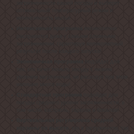
загрязненности вашей посуды и выберет
оптимальный температурный режим и
интенсивность мытья
великолепно
Интенсивная программа
расправится даже с самыми сложными
загрязнениями, гарантируя великолепный
результат после каждого запуска!
подойдет для
Экономичная программа
тех, кто хочет помыть посуду с низким
уровнем загрязнений, не расходуя при этом
излишне много воды!
подойдет для
Стандартная программа
посуды среднего уровня загрязненности, в
том числе, кастрюль, тарелок и бокалов!
Вертикальная регулировка средней
, как в загруженном, так
корзины по высоте