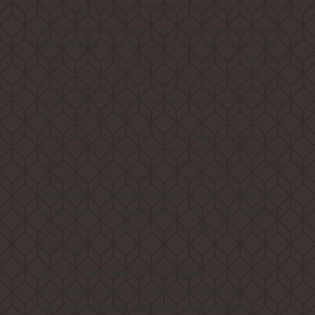
любой другой системы с закрытой дверцей.
Wi-Fi модуль с управлением через мобильное
приложение
, выведет удобство управления вашей
посудомоечной машиной на новый уровень! Всего лишь
скачайте приложение для вашего смартфона через
специальный QR-код, размещенный в инструкции, и
наслаждайтесь современным и удобным управлением
вашим устройством
Голосовое управление через Яндекс.Алиса
позволит
Вам включать и выключать посудомоечную машину,
ставить её работу на паузу, а также выбирать требуемую
программу мытья, даже не вставая с места!
, позволяющая
Функция "Луч на полу"
определить, завершила ли посудомойка
свой цикл работы, не открывая при этом
дверцу!
одновременно
До 10
комплектов посуды
вы можете расположить в данной
посудомоечной машине, благодаря