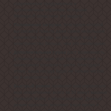
современным продуманным и
эргономичным корзинам, которыми
Weissgauff оснастили эту модель
, благодаря которой
Половинная загрузка
вы сможете помыть даже самое небольшое
количество посуды, не расходуя воду и
электричество больше, чем это необходимо.
даст возможность
Дополнительная сушка
добавить еще один этап просушивания по
завершении основного цикла. Благодаря
этому, ваша посуда будет не только чистой,
но и невероятно сухой.
, позволит вам управиться
Быстрый режим
еще оперативнее: всего за 30 минут машина
проведет мойку и ополаскивание. Данный
режим идеально экономит ваше время и
подходит для той посуды, которая не