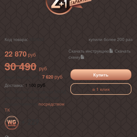
Код товара:
432432
купили более 200 раз
Скачать инструкцию
Скачать
22 870
схему
30 490
Купить
7 620
ваша выгода 25%
Доставка:
1 100
в 1 клик
по г. Москва в пределах МКАД ,
доставка в регионы России
осуществляется
посредством
ТК
+ 229