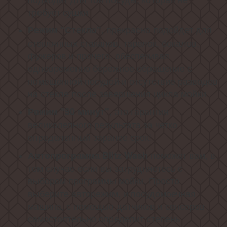
требует сушки
, прекрасно подойдет для
Режим "Стекло"
стеклянных стаканов, тарелок, бокалов,
фужеров и прочего, обеспечивая
одновременно бережное обращение с
помещённой посудой и отсутствие разводов
на стекле после завершения цикла мойки
, это гарантия
Режим "90 минут"
великолепного результата за четко
определенный заранее срок!
поможет вам, в
Автопрограмма Blitz Wash
том случае если вы затрудняетесь с
выбором программы мойки. Просто
выберите авторежим, и посудомоечная
машина, с помощью датчиков и сенсоров
самостоятельно определит степень