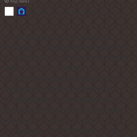
под заказ
Профессиональная установка:
3 260
руб.
Узкая посудомоечная машина
Weissgauff, оснащенная модулем Wi-
Fi управления, не только сэкономит
место на вашей кухне, но и
обеспечит идеальный результат: 3
корзины позволят расположить
посуду оптимальным образом для
достижения наилучшего качества
мытья, луч на полу дополнит
прекрасный набор возможностей