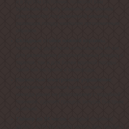
и в пустом состоянии, позволит вам
буквально на лету изменять внутреннее
пространство посудомоечной машины,
размещая посуду наиболее эргономичным
образом.
,
Складные стойки нижней корзины
позволят с удобством использовать её как
для размещения дополнительных блюдец и
тарелок, так и для более крупной посуды,
такой как кастрюли и сковороды.
,
Полностью электронное управление
интуитивно понятное даже человеку,
никогда ранее не работавшему с подобной
техникой, сделает процесс запуска быстрым
и лёгким.
, который особенно
Таймер до 24 часов
удобен, если вы хотите начать цикл мытья в