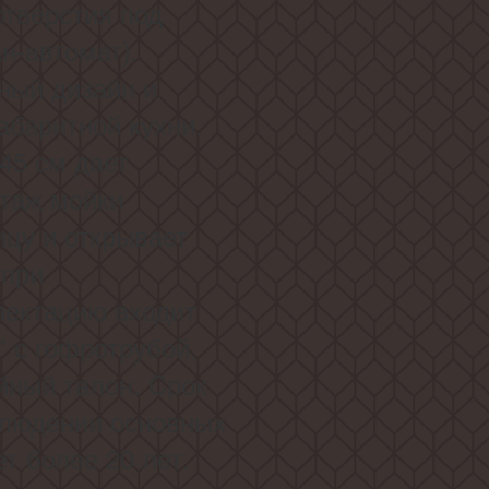
отверстия под
н-автомат).
ный дизайн и
абаритной кухни.
45 см дает
таж мойки
цу и открывает
 при
лектацию входит
" с гофротрубой,
йный талон. Cрок
блюдении основных
ет более 20 лет.