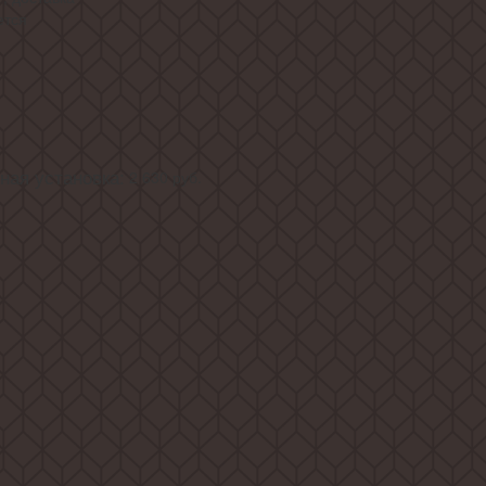
ется
ая установка:
2 630
руб.