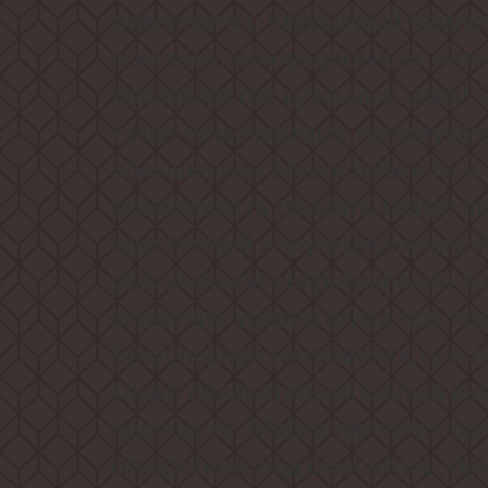
давлением). Кварцевый компо
поистине инновационным мат
производстве кухонных моек! 
такие неоспоримые преимущес
повышенная влагостойкость и 
возможность придать мойке пр
практичный и функциональный
увеличенное сопротивление в
снижение уровня шума при пад
безусловная гигиеничность и п
также сравнительно малый ве
прочности. Мойка является од
отверстием под смеситель, пр