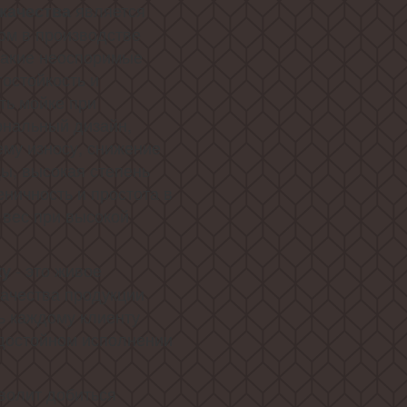
является
качества
ом в производстве
 такие неоспоримые
остойкость и
ть мойке при
ональный дизайн,
му износу, снижение
ы, высокая степень
еничность и простота в
 вес при высокой
- это живое
ку
ачества продукции
ь каждому клиенту
 достойном исполнении
волит добиться