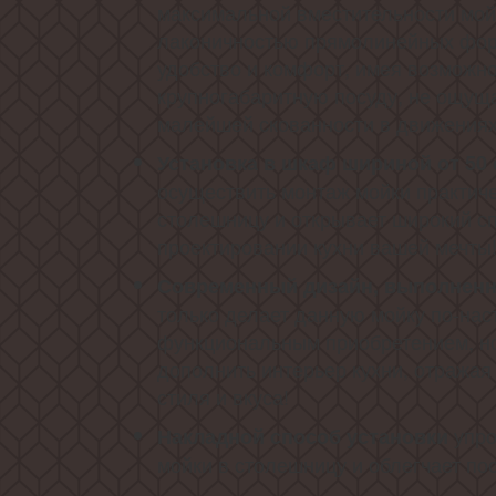
максимальной вместительности мойк
лаконичностью прямолинейных фор
удобство и комфорт, имея возможн
крупногабаритную посуду, не ощуща
малейшей скованности в движениях
Установка в шкаф шириной от 50
осуществить монтаж мойки практич
столешницу и открывает широкий с
проектировании кухни вашей мечты
Современный дизайн, выполненн
только делает данную мойку по-на
функциональным приобретением, но
дополнить интерьер кухни, отража
стиля и вкуса!
упро
Накладной способ установки
мойки в столешницу и облегчает по