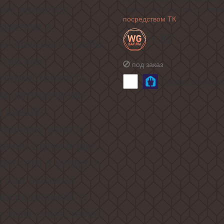
зит является
в регионы России осуществля
посредством ТК
ериалом в
+ 82
Он сочетает в себе
тва как
под заказ
термостойкость,
Профессиональн
и изготовлении
 дизайн,
нешнему износу,
ении струи воды,
ростота в уходе, а
с при высокой
носекционной, с
и этом существуют