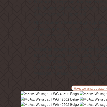
Готовое отверстие под смеситель
для вашего удобства, сделает устан
более быстрой и простой!
Просторная площадка для допол
позволит вам размест
аксессуаров
необходимые кухонные принадлежно
будут под рукой в нужный момент!
Сливная арматура с гофротрубой
вас от необходимости искать и прио
дополнительно. Теперь вы можете 
и сифона практически сразу "под кл
Weissgauff знаем, как важно и ценн
больше информаци