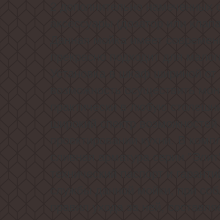
2 дополнительно намеченных 
аксессуары (дозатор или клапа
Данная мойка имеет современ
прекрасно подходит для малог
Установка в шкаф шириной от 
возможность осуществить мон
практически в любую столешни
широкий спектр возможностей
проектировании кухни. В комп
сливная арматура серии "Элит
технический паспорт и гаранти
службы данной мойки, при со
правил ухода за ней, составля