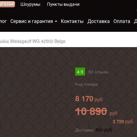
агазин
Шоурумы
Пункты выдачи
лог
Сервис и гарантия
Контакты
Доставка
Оплата
Д
ойка Weissgauff WG 42502 Beige
e
4.9
83
отзыва
ная мойка
Код товара:
431971
ашей,
8 170
м
10 890
ании из
х композитов по
2 720
ваша выгода 25%
ье под
Доставка:
800
по г. Москва в пределах МКАД 