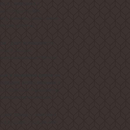
и в сочетании с
м! Почувствуйте
ость помыть даже самую
я при этом ни
!
- дает возможность
 см
ески в любую
пектр возможностей при
!
не
ый в бежевом цвете
стоящему качественным и
 и позволит гармонично
я совершенство вашего
щает процесс монтажа
следующий уход за ней!