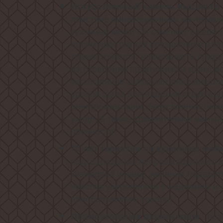
Искусственный камень высокого 
поистине инновационным материал
кухонных моек! Он сочетает в себе
преимущества как повышенная влаг
термостойкость, возможность прида
изготовлении практичный и функци
увеличенное сопротивление внешне
уровня шума при падении струи вод
электроизоляции, безусловная гиги
уходе, а также сравнительно малый
прочности!
10 лет гарантии на кухонную мой
подтверждение непревзойденного к
Weissgauff и наше желание подарит
чувство уверенности в надежном и
приобретаемого товара!
- поз
Прямоугольная форма чаши