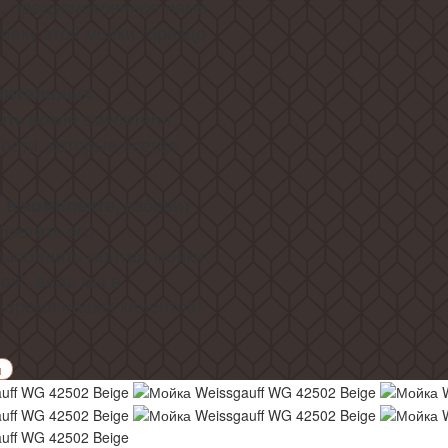
предусмотренное нами
,
овку этой мойки гораздо
нительных
ить возле смесителя
сти, которые всегда
избавит
 в комплекте,
бретать его
выполнить монтаж мойки
юч", ведь мы в
о время наших клиентов!
и