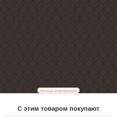
Соединительный элемент цвета
"серебристый металлик" для монтажа
сушильной машины в колонну на стиральную
машину, устанавливается между стиральной
и сушильной машинами и исключает
вероятность падения или опрокидывания
машин. Соединительный элемент оснащен
выдвижной полочкой для белья, изготовлен
из нержавеющей стали. Обращаем
внимание, что при установке стиральная
машина всегда должна находиться снизу, а
сушильная машина - сверху.
больше информации
С этим товаром покупают