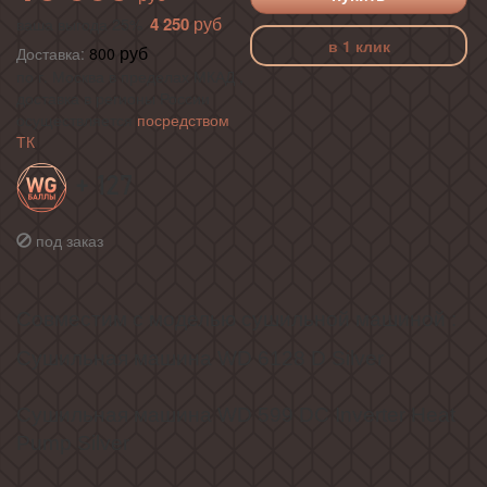
4 250
ваша выгода 25%
в 1 клик
Доставка:
800
по г. Москва в пределах МКАД ,
доставка в регионы России
осуществляется
посредством
ТК
+ 127
под заказ
Совместим с моделью сушильной машиной :
Сушильная машина WD 6128 D Silver
Сушильная машина WD 599 DC Inverter Heat
Pump Silver