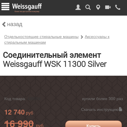
назад
Отдельностоящие стиральные машины
Аксессуары к
стиральным машинам
Соединительный элемент
Weissgauff WSK 11300 Silver
Код товара:
429204
купили более 300 раз
Скачать инструкцию
12 740
16 990
Купить