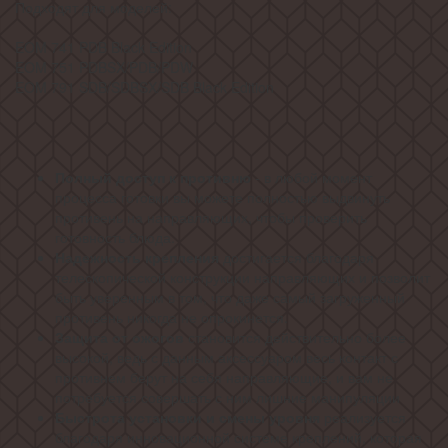
Подходят для моделей:
EOM 741 PDB Black Edition
EOM 751 PDBSX/PDB/PDW
EOM 791 SDB/SDBSX/SDB Black Edition
Полный доступ к противню
- в любой момент
процесса готовки вы можете полностью выдвинуть
противень на направляющих, чтобы проверить
готовность блюда.
Надежность крепления
достигается благодаря
телескопической конструкции направляющих и позволит
быть уверенным в том, что даже самый загруженный
противень никогда не опрокинется.
Защита от ожогов
становится действительно более
высокой, ведь с данным аксессуаром весь контакт с
противнем берут на себя направляющие, и вам не
потребуется совершать с ним лишние манипуляции
Быстрота установки и смены уровня
реализуется
благодаря инновационной системе креплений, которая