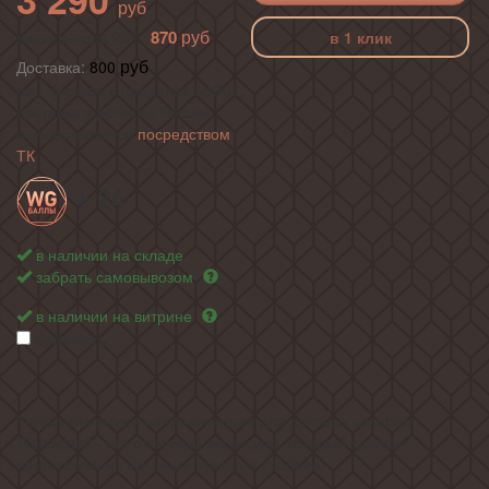
870
ваша выгода 26%
в 1 клик
Доставка:
800
по г. Москва в пределах МКАД ,
доставка в регионы России
осуществляется
посредством
ТК
+ 24
в наличии на складе
забрать самовывозом
в наличии на витрине
сравнить
Телескопические направляющие для духовых шкафов
Weissgauff - это отличный аксессуар, который сделает
приготовление еды ещё проще и удобнее!