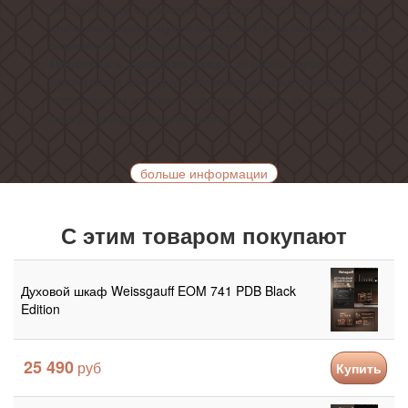
за считанные мгновения позволит всего одной рукой
снять направляющую и переставить её выше/ниже в
зависимости от необходимости.
Простота и удобство ухода
за аксессуаром
достигается благодаря хромированному покрытию и
возможности извлекать направляющие из духового
шкафа для регулярной чистки.
больше информации
С этим товаром покупают
Духовой шкаф Weissgauff EOM 741 PDB Black
Edition
25 490
Купить