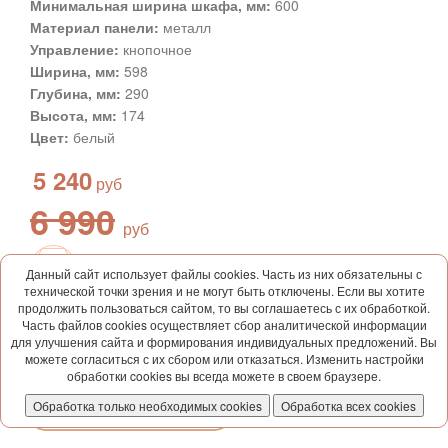
Минимальная ширина шкафа, мм:
600
Материал панели:
металл
Управление:
кнопочное
Ширина, мм:
598
Глубина, мм:
290
Высота, мм:
174
Цвет:
белый
5 240
6 990
+ 52
Данный сайт использует файлы cookies. Часть из них обязательны с
технической точки зрения и не могут быть отключены. Если вы хотите
продолжить пользоваться сайтом, то вы соглашаетесь с их обработкой.
есть в наличии
Часть файлов cookies осуществляет сбор аналитической информации
сравнить
для улучшения сайта и формирования индивидуальных предложений. Вы
можете согласиться с их сбором или отказаться. Изменить настройки
Купить
обработки cookies вы всегда можете в своем браузере.
Обработка только необходимых cookies
Обработка всех cookies
в 1 клик