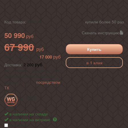
Код товара:
439639
купили более 50 раз
Скачать инструкцию
50 990
67 990
Купить
17 000
ваша выгода 25%
в 1 клик
Доставка:
2 200
по г. Москва в пределах МКАД ,
доставка в регионы России
осуществляется
посредством
ТК
+ 510
в наличии на складе
в наличии на витрине
сравнить