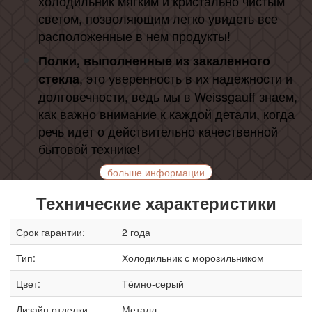
холодильник мягким и кристально чистым
светом, позволяющим легко увидеть все
расположенные в нем продукты!
Полки, выполненные из закаленного
, это уверенность в их надежности и
стекла
долговечности, ведь мы в Weissgauff знаем,
как важно внимание к каждой детали, когда
речь идет о действительно качественной
бытовой технике!
больше информации
Технические характеристики
Срок гарантии:
2 года
Тип:
Холодильник с морозильником
Цвет:
Тёмно-серый
Дизайн отделки
Металл