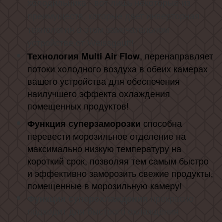
холодильника - вот лишь некоторые из
преимуществ, которые дает инверторная
технология в этом замечательном
устройстве от Weissgauff!
, перенаправляет
Технология Multi Air Flow
потоки холодного воздуха в обеих камерах
вашего устройства для обеспечения
наилучшего эффекта охлаждения
помещенных продуктов!
способна
Функция суперзаморозки
перевести морозильное отделение на
максимально низкую температуру на
короткий срок, позволяя тем самым быстро
и эффективно заморозить свежие продукты,
помещенные в морозильную камеру!
прекрасно
Функция суперохлаждения
подходит для быстрого охлаждения