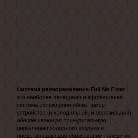
продуктов, размещаемых в холодильном
отделении!
— в этом
Функция энергосбережения
режиме холодильник автоматически
регулирует температуру в холодильной и
морозильной камерах в зависимости от
температуры окружающей среды,
обеспечивая максимальную
энергоэффективность и одновременно
поддерживая оптимальную температуру
хранения.
-
Система размораживания Full No Frost
это наиболее передовая и эффективная
система охлаждения обеих камер
устройства (и холодильной, и морозильной),
обеспечивающая принудительную
циркуляцию холодного воздуха и
предотвращающая образование наледи на