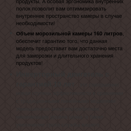
продукты. А особая эргономика внутренних
полок позволит вам оптимизировать
внутреннее пространство камеры в случае
необходимости!
,
Объем морозильной камеры 160 литров
обеспечит гарантию того, что данная
модель предоставит вам достаточно места
для заморозки и длительного хранения
продуктов!
Инверторный двигатель с
гарантией 10 лет
- это совершенно
новая ступень эффективности в сравнении
с традиционными линейными моделями!
Уменьшенное энергопотребление,
минимизация уровня шума, а также
увеличение срока службы вашего