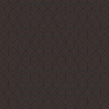
сделает
Низкий уровень шума 70 дБ
работу с данной вытяжкой по-настоящему
комфортной и приятной, ведь мы в
Weissgauff знаем, как добиться высокой
производительности без лишнего шума!
позволяющий
Дизайн Down Draft,
установить вытяжку прямо в столешницу, не
только стильно выглядит, но и поможет Вам
сохранить место в верхних навесных
шкафах кухни.
Сенсорная панель управления Touch
это настоящая гордость Weissgauff,
Control
ведь каждый сенсорный элемент на панели
реагирует с первого прикосновения, даже в
том случае, если ваши руки прохладные
или влажные. Легкость управления,
ощущаемая буквально "на кончиках