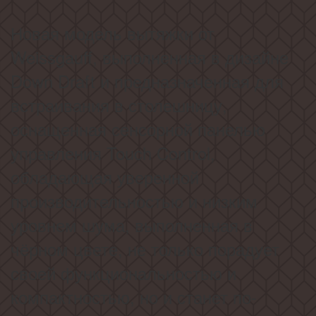
Новая модель вытяжки от
Weissgauff, выполненная в дизайне
Down Draft и предназначенная для
встраивания в столешницу,
оснащенная сенсорной панелью
управления Touch Control,
обладающая уверенной
производительностью и низким
уровнем шума, выполненная в
чёрном цвете, не только порадует
своей функциональностью и
компактностью, но и станет по-