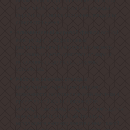
незаметной, когда она выключена, и при
этом способной за считанные секунды
перейти в активное состояние, когда она
становится нужна.
особой
Алюминиевый жировой фильтр
конструкции, с эффективным
расположением фильтрующих решёток,
уверенно защитит двигатель от жира и
испарений, продлив срок службы
устройства.
Работа в режимах отвода и
откроет вам широкие
циркуляции
возможности по установке этой вытяжки в
проект вашей кухни. Организуйте
полноценный вывод воздуха из помещения
или установите угольный фильтр и
используйте вытяжку вместе с ним - какой