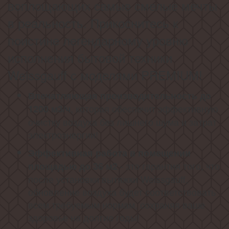
воплощающих самые смелые мечты
в реальность. Прикоснитесь к
поистине легендарному уровню
исполнения бытовой техники
Weissgauff с моделями PREMIUM!
Впечатляющая производительность до
, которая обеспечит эффективную
1200 м3/ч
очистку воздуха без лишнего шума и затрат
электроэнергии!
Эффективная работа в помещении
- это гарантия того, что
площадью до 36 м2
после установки вытяжки Weissgauff,
обновление воздуха будет соответствовать
всем требуемым нормам, сохраняя ваше
здоровье на долгие годы!