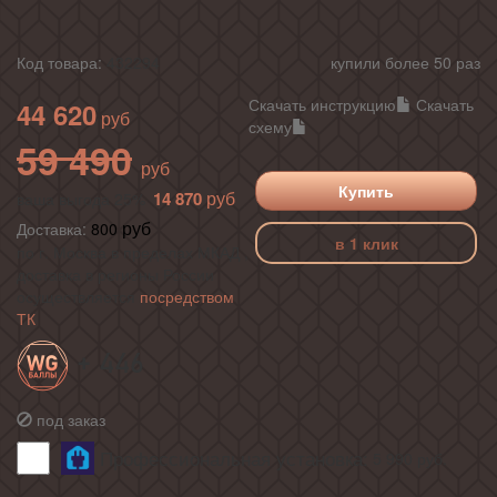
Код товара:
432294
купили более 50 раз
Скачать инструкцию
Скачать
44 620
схему
59 490
Купить
14 870
ваша выгода 25%
Доставка:
800
в 1 клик
по г. Москва в пределах МКАД ,
доставка в регионы России
осуществляется
посредством
ТК
+ 446
под заказ
Профессиональная установка:
5 990
руб.