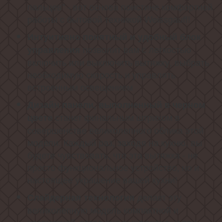
пальцев" - вот основа поистине комфортной
работы с бытовой техникой Weissgauff!
Интуитивно понятный и удобный блок
позволит вам с легкостью
управления
включить или выключить вытяжку, выбрать
необходимую скорость и управлять
встроенным освещением
Дизайн панели, выполненный в черном
станет финальным штрихом в
цвете
совершенстве великолепного облика этой
модели. Каждый раз, заходя на кухню, вы
будете чувствовать, что эта вытяжка - не
просто функциональное устройство, но и
настоящее украшение вашей кухни!
делает эту
Слайдерная технология
великолепную модель компактной и