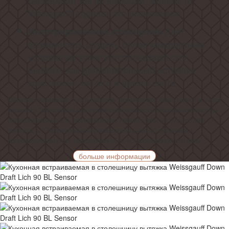
бы вариант вы ни выбрали, модель от
Weissgauff сделает это возможным!
дает
Интегрированное освещение
возможность создать более комфортные
условия на кухне и использовать эту
вытяжку как дополнительный источник
кристально чистого и яркого света.
Обратите внимание, что в таблице Технических Характеристик ниже
параметр "Максимальная производительность" обозначает чистую
производительность двигателя без препятствий на пути потока
воздуха, а "Эффективная производительность" обозначает
производительность подключенной и установленной вытяжки.
больше информации