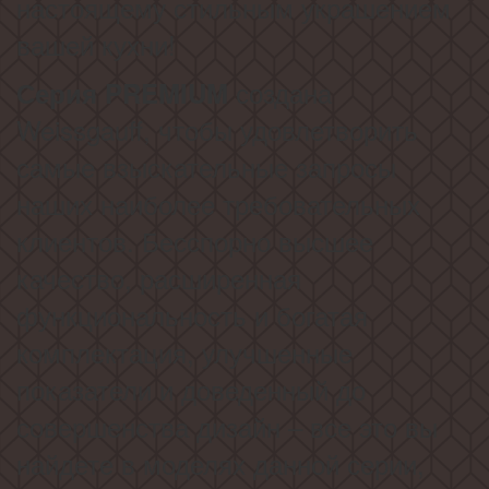
настоящему стильным украшением
вашей кухни!
создана
Серия PREMIUM
Weissgauff, чтобы удовлетворить
самые взыскательные запросы
наших наиболее требовательных
клиентов. Бесспорно высшее
качество, расширенная
функциональность и богатая
комплектация, улучшенные
показатели и доведенный до
совершенства дизайн – все это вы
найдете в моделях данной серии,