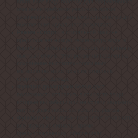
впитывает воду, поэтому для эффективного
очищения требуется увеличить время
замачивания и снизить скорость отжима для
обеспечения идеального результата.
» в стиральной машине
Режим «Спорт
предполагает низкую температуру воды в
барабане, небольшую скорость вращения и
быстрый отжим. Этот режим направлен на
сохранение высокотехнологичных
материалов, из которых изготовлена
спортивная одежда.
даст
Функция дозагрузки белья
возможность отправить в стирку те вещи,
которые вы забыли или не успели заложить
внутрь, даже после запуска программы.
позволяет отключить
Функция «Без звука»
все звуковые сигналы, кроме
предупреждающих, обеспечивая