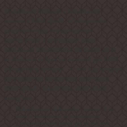
Отдельностоящая стиральная
машина Weissgauff, оснащенная
современным инверторным
двигателем и функцией пара,
имеющая показатели загрузки до 8
кг белья и скорости отжима до 1400
оборотов в минуту, — это настоящее
воплощение основного принципа
Weissgauff «Качество, доступное
каждому»!
созданный по
Инверторный двигатель,
особой технологии, использующей
электромагнитное поле для вращения