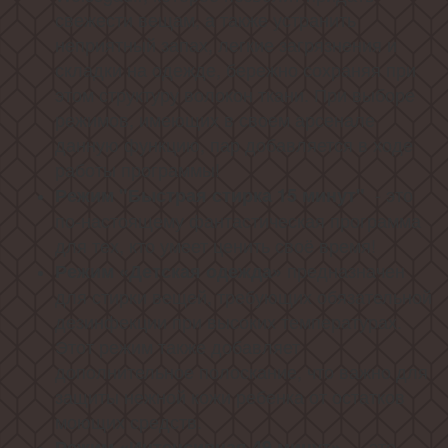
свежести вещам, а также устранить
неприятный запах, легкие загрязнения и
складки на одежде, бережно сохраняя при
этом структуру волокон ткани. При выборе
режимов, имеющих в своем арсенале
данную функцию, пар добавляется в ходе
работы программы!
- это
Режим "Быстрая стирка 15 минут"
по-настоящему фантастическая программа
для тех, кто умеет ценить своё время!
предназначен
Режим «Детская одежда»
для стирки вещей, требующих обязательной
дезинфекции при высоких температурах.
Этот режим также добавляет
дополнительное полоскание, что важно для
защиты нежной кожи ребенка от остатков
моющих средств.
— это
Режим «Интенсивная 49 минут»