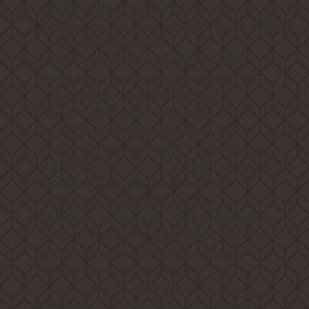
барабана (без применения щёток),
значительно снижает уровень шума, износа
и энергопотребления.
10 лет гарантии на инверторный
- это живое подтверждение
двигатель
немецкой уверенности Weissgauff в качестве
выпускаемой нами продукции!
— это
Загрузка до 8 килограммов
поистине впечатляющий показатель для
стиральных машин, благодаря которому вы
справитесь за один цикл со всем
необходимым объёмом одежды.
Скорость отжима до 1400 оборотов в
позволит существенно сократить
минуту
время на дальнейшую сушку белья.
— это
Режим «Стирка с паром»
инновационное решение от компании
Weissgauff, которое позволит придать