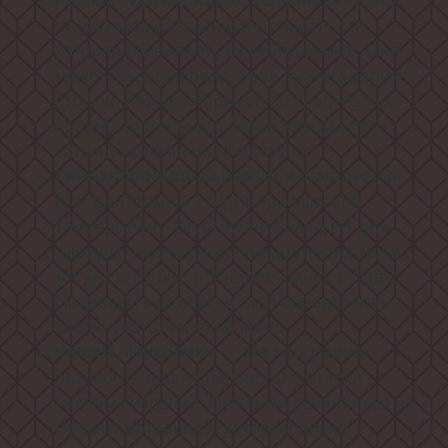
стирка максимальной интенсивности,
которая позволяет сократить время. Она
может быть выбрана, если нужно удалить
стойкие пятна, например со спортивных
вещей, постельного белья или другой
сильно загрязненной одежды.
используется
Гипоаллергенный режим
для длительной стирки при высокой
температуре. Он отлично подходит для
одежды, постельных принадлежностей и
мягких игрушек, принадлежащих людям,
склонным к аллергии, или обладателям
сверхчувствительной кожи.
— эта программа
Режим «Пуховик»
разработана специально для стирки
пуховых изделий. Пуховики выполнены из
лёгкого материала, который плохо