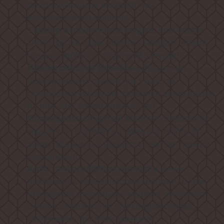
дополнительный комфорт при
использовании машины.
, благодаря
Таймер отложенного старта
которому вы сами можете выбирать время
начала работы с отсрочкой запуска!
обеспечит
Режим очистки барабана
максимальную простоту в уходе за
стиральной машиной, сохраняя ваше время
и силы для более важных дел.
защитит стиральную
Блокировка от детей
машину от случайного нажатия кнопок во
время игры или в процессе очистки панели
управления.
Класс энергоэффективности A+++
позволяет с уверенностью говорить о том,
что данная стиральная машина обеспечит
отличный результат при каждой стирке,
затрачивая при этом минимум