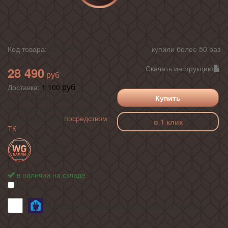
Код товара:
441118
купили более 50 раз
Скачать инструкцию
28 490
Доставка:
1 100
по г. Москва в пределах МКАД ,
Купить
доставка в регионы России
осуществляется
посредством
в 1 клик
ТК
+ 285
в наличии на складе
сравнить
Профессиональная установка:
2 950
руб.