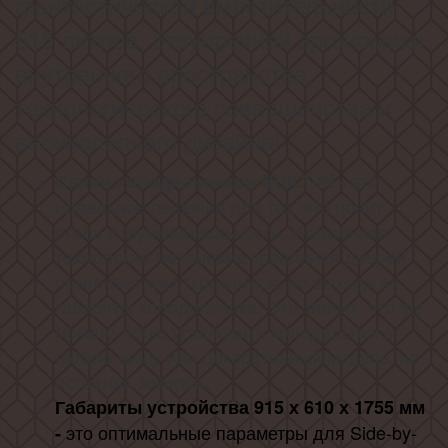
фантастической вместительности
515 литров, безупречной эргономики
внутреннего пространства,
технологического совершенства и
великолепного дизайна!
это
Серия холодильников BUILT-IN -
идеальное решение для тех, кто ценит
стиль и функциональность. Уникальная
технология механизма крепления дверей
позволяет им открываться, не выходя за
габариты холодильника. Это значит, что вы
можете легко установить холодильник в
любую нишу или декоративный модуль, не
оставляя зазоров.
Габариты устройства 915 х 610 х 1755 мм
это оптимальные параметры для Side-by-
-