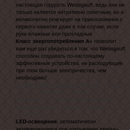
настоящая гордость Weissgauff, ведь оно не
только является интуитивно понятным, но и
великолепно реагирует на прикосновения с
первого нажатия даже в том случае, если
руки влажные или прохладные
позволит
Класс энергопотребления А+
вам еще раз убедиться в том, что Weissgauff
способны создавать по-настоящему
эффективные устройства, не расходующие
при этом больше электричества, чем
необходимо!
- откроет
Супер тихий холодильник 37 дБ
для вас совершенно с новой стороны
понимание того, насколько комфортной и
бесшумной может быть работа этого
устройства!
, автоматически
LED-освещение
активирующееся при открывании дверцы