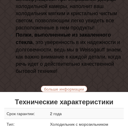
холодильной камеры, наполнит ваш
холодильник мягким и кристально чистым
светом, позволяющим легко увидеть все
расположенные в нем продукты!
Полки, выполненные из закаленного
, это уверенность в их надежности и
стекла
долговечности, ведь мы в Weissgauff знаем,
как важно внимание к каждой детали, когда
речь идет о действительно качественной
бытовой технике!
больше информации
Технические характеристики
Срок гарантии:
2 года
Тип:
Холодильник с морозильником