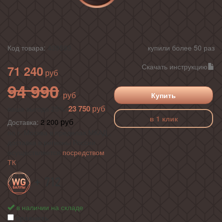
Код товара:
439593
купили более 50 раз
Скачать инструкцию
71 240
94 990
Купить
23 750
ваша выгода 25%
в 1 клик
Доставка:
2 200
по г. Москва в пределах МКАД ,
доставка в регионы России
осуществляется
посредством
ТК
+ 712
в наличии на складе
сравнить