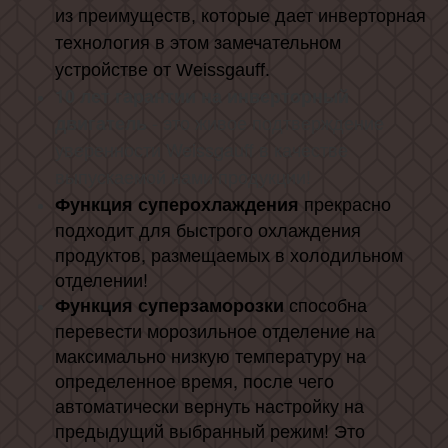
из преимуществ, которые дает инверторная
технология в этом замечательном
устройстве от Weissgauff.
10 лет гарантии на инверторный
- это живое подтверждение
двигатель
уверенности Weissgauff в качестве
выпускаемой нами продукции!
прекрасно
Функция суперохлаждения
подходит для быстрого охлаждения
продуктов, размещаемых в холодильном
отделении!
способна
Функция суперзаморозки
перевести морозильное отделение на
максимально низкую температуру на
определенное время, после чего
автоматически вернуть настройку на
предыдущий выбранный режим! Это