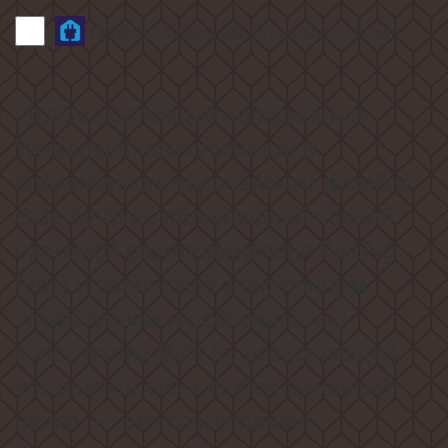
Профессиональная установка:
5 250
руб.
Отдельностоящий холодильник
Weissgauff, выполненный в
современном европейском дизайне
Side-by-Side, обладающий полной
системой размораживания Full No
Frost и полностью электронным
управлением и особенностью
конструкции Built-in, позволяющей
установить его в любой кухонный
шкаф, — это соотношение