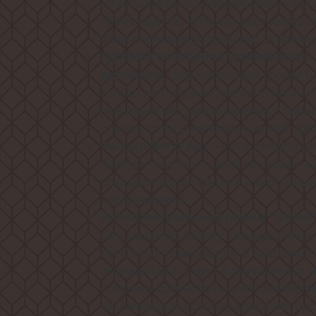
службы вашего холодильника - вот
преимуществ, которые дает инверто
замечательном устройстве от Weissg
Удобное сенсорное управление 
- это настоящая гордость
дисплеем
только является интуитивно понятн
реагирует на прикосновения с перв
случае, если руки влажные или пр
— это дезодори
Фильтр Nano Ag+
борется с неприятными запахами и 
создавая более свежий и безопасн
холодильника.
Интеллектуальный режим "Smart
оптимальную работу холодильника,
регулируя температуру в зависимос
окружающей среды и внутреннего м
помогает сэкономить электроэнерг
оптимальные условия хранения про