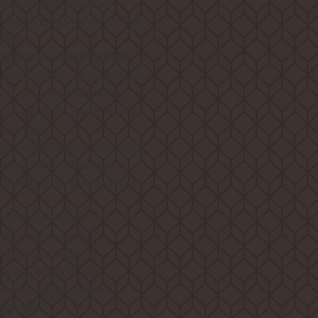
 лишь некоторые из
рная технология в этом
auff.
с крупным цифровым
 Weissgauff, ведь оно не
ым, но и великолепно
ого нажатия даже в том
охладные.
рующий фильтр, который
уничтожает бактерии,
ый микроклимат внутри
обеспечивает
"
 автоматически
ти от условий
икроклимата. Это
ию и поддерживать
дуктов.