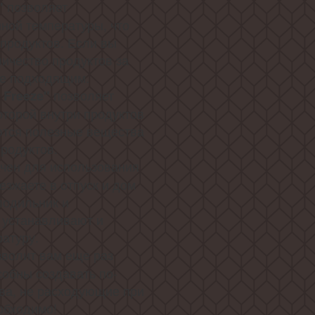
позволяет
"
ной температуры, что
продуктов. Если вы
ичество продуктов за
ее подходящим.
позволяет
 Freeze"
оторой внутри продуктов
яются полезные вещества
продуктов.
чен для использования
езжаете в отпуск и дом
лодильник и
 устанавливают и
атуру.
зволит вам еще раз
особны создавать по-
ва, не расходующие при
обходимо!