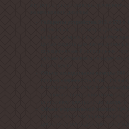
внутреннего пространства, технологиче
великолепного дизайна!
Габариты устройства 913 х 670 х 
оптимальные параметры для Side-by
выборе которых инженеры Weissgau
целью создать для вас максимальн
функциональный холодильник, кото
удобен в установке и не будет зани
вашей кухне!
Объем холодильной камеры 340 
полную уверенность в том, что вы 
в холодильнике сразу все необходи
эргономика внутренних полок позво
внутреннее пространство камеры в 
Объем морозильной камеры 194 
гарантию того, что данная модель 
достаточно места для заморозки и 