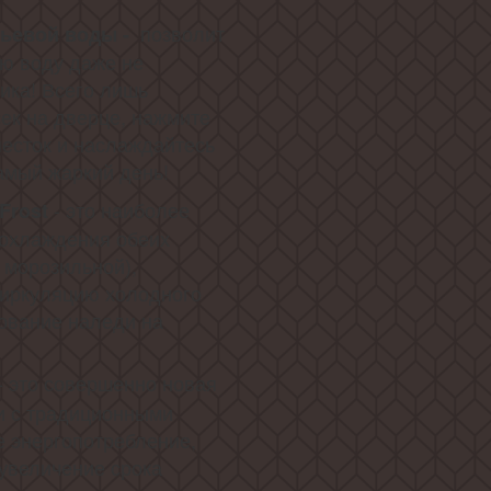
позволит
тьевой воды -
ю воду даже не
ика! Всего лишь
сек на дверце, нажмите
есток и наслаждайтесь
амый жаркий день!
- это наиболее
Frost
 охлаждения обеих
 морозильной),
иркуляцию холодного
ование наледи на
- это совершенно новая
и с традиционными
 энергопотребление,
увеличение срока