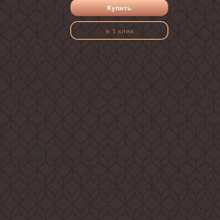
Купить
в 1 клик
, доставка
ется
ая установка:
5 250
руб.