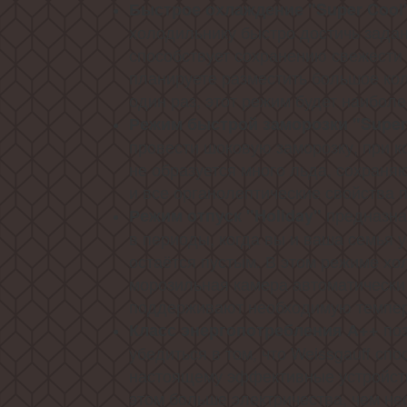
Быстрое охлаждение "Super Cool
холодильнику быстро достичь задан
способствует сохранению свежести 
планируете разместить большое кол
один раз, этот режим будет наибол
Режим быстрой заморозки "Super
провести шоковую заморозку, при к
не образуется много льда, сохран
и все органолептические свойства 
предназна
Режим отпуск "Holiday"
в периоды, когда вы и ваша семья у
остаётся пустым. В этом режиме хо
морозильная камера автоматически
поддерживают необходимую темпер
по
Класс энергопотребления А++
убедиться в том, что Weissgauff сп
настоящему эффективные устройст
этом больше электричества, чем не