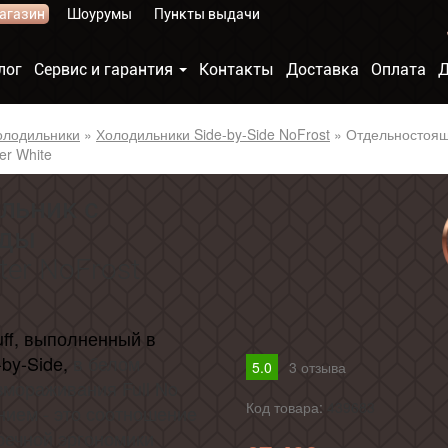
агазин
Шоурумы
Пункты выдачи
лог
Сервис и гарантия
Контакты
Доставка
Оплата
Д
олодильники
»
Холодильники Side-by-Side NoFrost
»
Отдельностоящ
er White
льник с
оды
ter NoFrost
ff, выполненный в
by-Side,
в белом
5.0
3
отзыва
мораживания Full No
Код товара:
439683
нием - это соотношение
речной эргономики