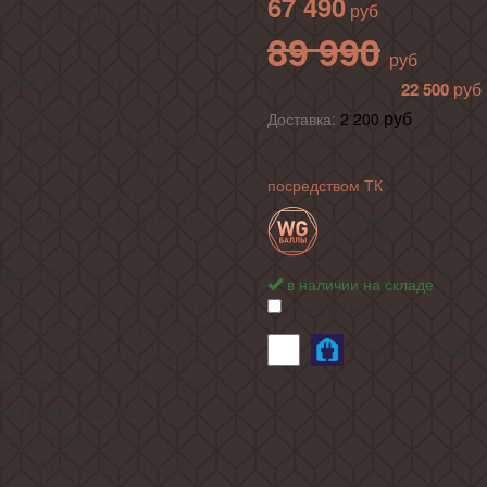
67 490
ского совершенства и
89 990
это
1785 мм -
22 500
ваша выгода 25%
-Side модели, при
Доставка:
2 200
ff руководствовались
по г. Москва в пределах МКАД 
о вместительный и
в регионы России осуществля
посредством ТК
рый при этом окажется
мать лишнее место на
+ 675
дает вам
литров -
в наличии на складе
легко сможете разместить
сравнить
мые продукты. А особая
Профессиональн
лит вам оптимизировать
случае необходимости!
, обеспечит
литров
предоставит вам
длительного хранения