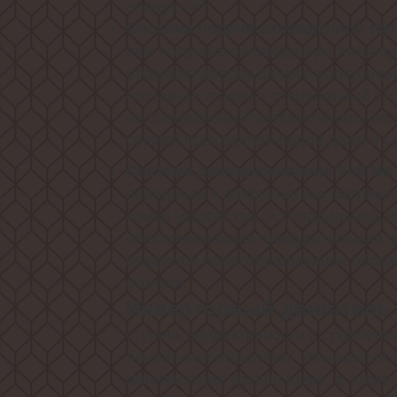
продуктов!
Система подачи охлажденной пи
вам получить охлажденную питьеву
открывая дверцу вашего холодильн
поставьте стакан в специальный от
на специальный переключатель-леп
свежей прохладной водой даже в с
Система размораживания Full No 
передовая и эффективная система
камер устройства (и холодильной, и
обеспечивающая принудительную ц
воздуха и предотвращающая образ
стенках.
Инверторный двигатель
ступень эффективности в сравнени
линейными моделями! Уменьшенное
минимизация уровня шума, а также 