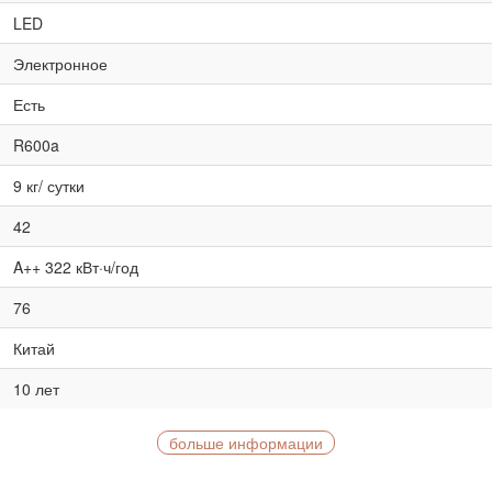
LED
Электронное
Есть
R600a
9 кг/ сутки
42
A++ 322 кВт·ч/год
76
Китай
10 лет
больше информации