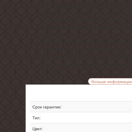
автоматически ак
LED-освещение
открывании дверцы холодильной к
холодильник мягким и кристально ч
позволяющим легко увидеть все ра
продукты!
Полки, выполненные из закаленн
уверенность в их надежности и дол
Weissgauff знаем, как важно вниман
когда речь идет о действительно к
технике!
больше информаци
Срок гарантии:
Тип:
Цвет: