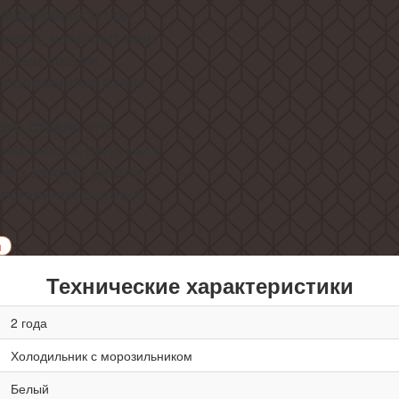
тивирующееся при
амеры, наполнит ваш
истым светом,
сположенные в нем
это
ого стекла
говечности, ведь мы в
ие к каждой детали,
ачественной бытовой
и
Технические характеристики
2 года
Холодильник с морозильником
Белый