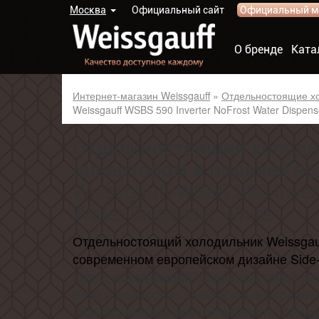
Москва
Официальный сайт
Официальный м
О бренде
Ката
Интернет-магазин Weissgauff
»
Отдельностоящие х
Weissgauff WSBS 590 Inverter NoFrost Water Dispens
Отдельностоящий холоди
инвертором и подачей в
Weissgauff WSBS 590 Inver
Water Dispenser White
Отдельностоящий холодильник Weissgau
современном европейском дизайне Side-
цвете
,
обладающий полной системой раз
Frost и полностью электронным управле
фантастической вместительности, безуп